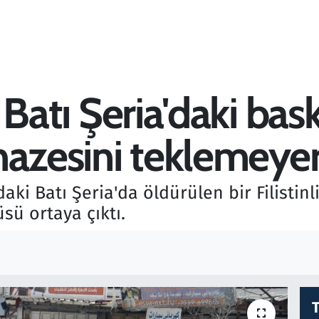
i, Batı Şeria'daki ba
cenazesini teklemeyer
ındaki Batı Şeria'da öldürülen bir Filist
sü ortaya çıktı.