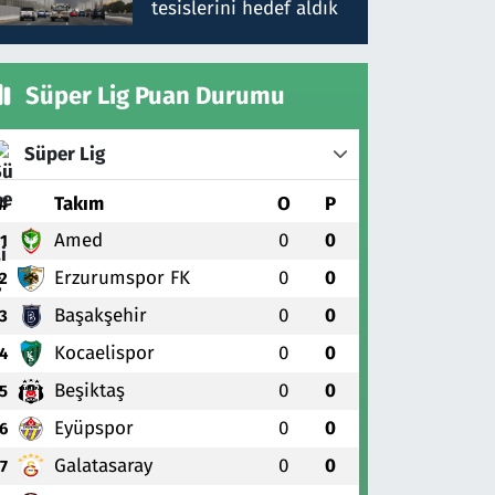
tesislerini hedef aldık
Süper Lig Puan Durumu
Süper Lig
#
Takım
O
P
Amed
0
0
1
Erzurumspor FK
0
0
2
Başakşehir
0
0
3
Kocaelispor
0
0
4
Beşiktaş
0
0
5
Eyüpspor
0
0
6
Galatasaray
0
0
7