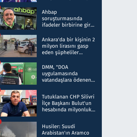
ortaklığının stratejik
nitelikte olduğunu
Ahbap
belirtti
soruşturmasında
ifadeler birbirine girdi:
Dokuz şüphelinin
ifadelerinden ortaya
Ankara'da bir kişinin 2
çıkan tablo şok etti
milyon lirasını gasp
eden şüpheliler
Kırıkkale'de yakalandı
DMM, "DOA
uygulamasında
vatandaşlara ödenen
iade tutarlarının
düşürüldüğü" iddiasını
Tutuklanan CHP Silivri
yalanladı
İlçe Başkanı Bulut'un
hesabında milyonluk
para trafiğine: Patron
talimat verdi, ben
Husiler: Suudi
gönderdim
Arabistan'ın Aramco