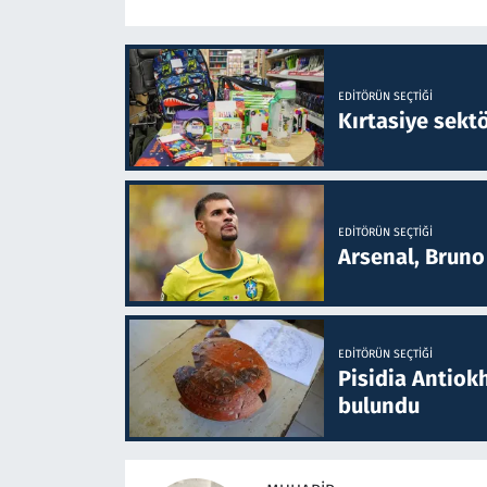
EDITÖRÜN SEÇTIĞI
Kırtasiye sekt
EDITÖRÜN SEÇTIĞI
Arsenal, Bruno 
EDITÖRÜN SEÇTIĞI
Pisidia Antiokh
bulundu