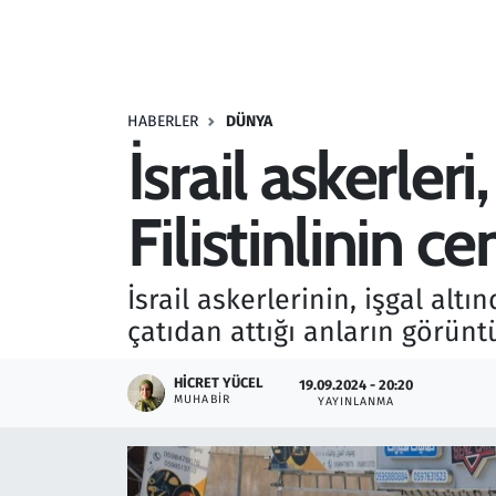
Resmi İlanlar
Rüya Tabirleri
HABERLER
DÜNYA
İsrail askerler
Sağlık
Filistinlinin 
Savunma Sanayi
Seçim 2023
İsrail askerlerinin, işgal alt
çatıdan attığı anların görüntü
Spor
HICRET YÜCEL
19.09.2024 - 20:20
Teknoloji ve Bilim
MUHABIR
YAYINLANMA
Televizyon