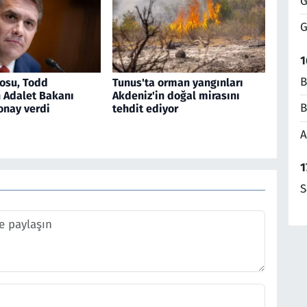
G
G
1
B
osu, Todd
Tunus'ta orman yangınları
n Adalet Bakanı
Akdeniz'in doğal mirasını
B
onay verdi
tehdit ediyor
A
1
S