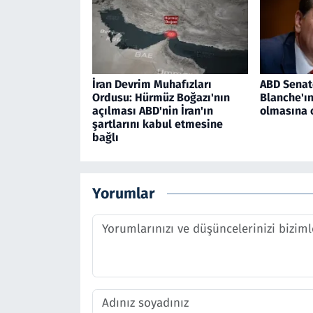
İran Devrim Muhafızları
ABD Senat
Ordusu: Hürmüz Boğazı'nın
Blanche'ı
açılması ABD'nin İran'ın
olmasına 
şartlarını kabul etmesine
bağlı
Yorumlar