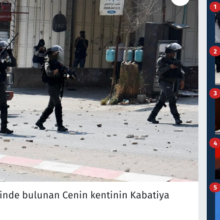
1
2
3
4
5
zeyinde bulunan Cenin kentinin Kabatiya