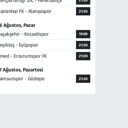
ençlerbirliği S.K. - Fenerbahçe
21:30
aziantep FK - Alanyaspor
21:30
6 Ağustos, Pazar
aşakşehir - Kocaelispor
19:00
eşiktaş - Eyüpspor
21:30
med - Erzurumspor FK
21:30
7 Ağustos, Pazartesi
amsunspor - Göztepe
21:30