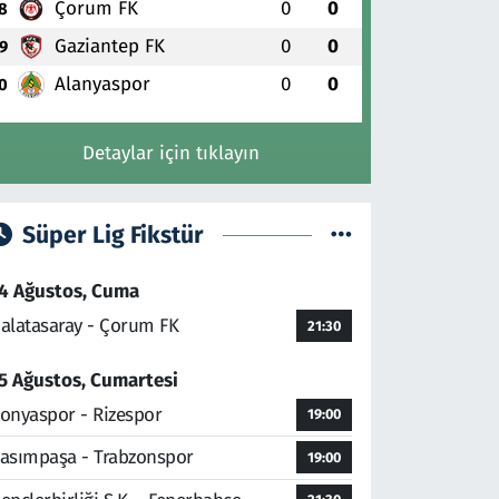
Çorum FK
0
0
8
Gaziantep FK
0
0
9
Alanyaspor
0
0
0
Detaylar için tıklayın
Süper Lig Fikstür
4 Ağustos, Cuma
alatasaray - Çorum FK
21:30
5 Ağustos, Cumartesi
onyaspor - Rizespor
19:00
asımpaşa - Trabzonspor
19:00