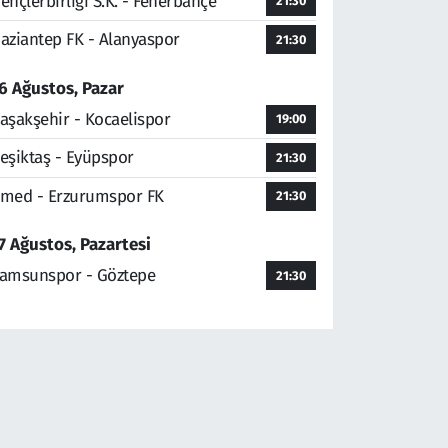
ençlerbirliği S.K. - Fenerbahçe
21:30
aziantep FK - Alanyaspor
21:30
6 Ağustos, Pazar
aşakşehir - Kocaelispor
19:00
eşiktaş - Eyüpspor
21:30
med - Erzurumspor FK
21:30
7 Ağustos, Pazartesi
amsunspor - Göztepe
21:30