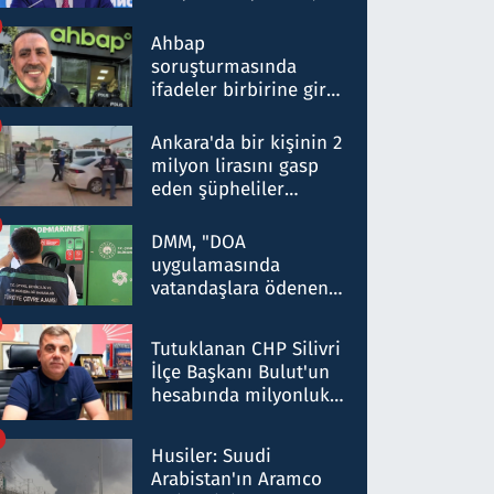
ortaklığının stratejik
nitelikte olduğunu
Ahbap
belirtti
soruşturmasında
ifadeler birbirine girdi:
Dokuz şüphelinin
ifadelerinden ortaya
Ankara'da bir kişinin 2
çıkan tablo şok etti
milyon lirasını gasp
eden şüpheliler
Kırıkkale'de yakalandı
DMM, "DOA
uygulamasında
vatandaşlara ödenen
iade tutarlarının
düşürüldüğü" iddiasını
Tutuklanan CHP Silivri
yalanladı
İlçe Başkanı Bulut'un
hesabında milyonluk
para trafiğine: Patron
talimat verdi, ben
Husiler: Suudi
gönderdim
Arabistan'ın Aramco