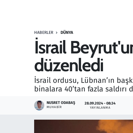
Resmi İlanlar
Rüya Tabirleri
HABERLER
DÜNYA
İsrail Beyrut'
Sağlık
düzenledi
Savunma Sanayi
Seçim 2023
İsrail ordusu, Lübnan’ın başk
binalara 40’tan fazla saldırı 
Spor
NUSRET ODABAŞ
28.09.2024 - 08:34
Teknoloji ve Bilim
MUHABIR
YAYINLANMA
Televizyon