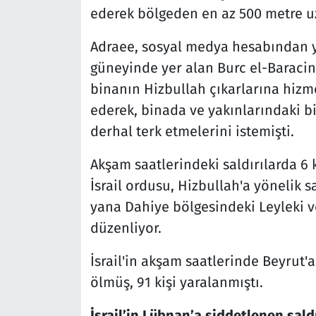
ederek bölgeden en az 500 metre uza
Adraee, sosyal medya hesabından ya
güneyinde yer alan Burc el-Baraci
binanın Hizbullah çıkarlarına hizme
ederek, binada ve yakınlarındaki b
derhal terk etmelerini istemişti.
Akşam saatlerindeki saldırılarda 6 k
İsrail ordusu, Hizbullah'a yönelik 
yana Dahiye bölgesindeki Leyleki v
düzenliyor.
İsrail'in akşam saatlerinde Beyrut'a
ölmüş, 91 kişi yaralanmıştı.
İsrail’in Lübnan’a şiddetlenen saldı