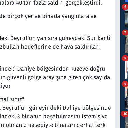
lara 40'tan fazla saldırı gerçekleştirdi.
6
nde birçok yer ve binada yangınlara ve
7
deki Beyrut’un yan sıra güneydeki Sur kenti
zbullah hedeflerine de hava saldırıları
8
indeki Dahiye bölgesinden kuzeye doğru
ip güvenli gölge arayışına giren çok sayıda
9
iyor.
alısınız"
e, Beyrut’un güneyindeki Dahiye bölgesinde
10
indeki 3 binanın boşaltılmasını istemiş ve
kın olmanız hasebiyle binaları derhal terk