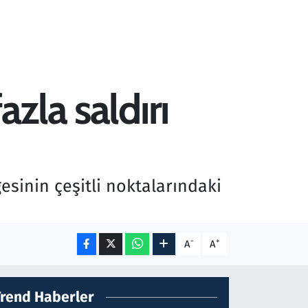
zla saldırı
esinin çeşitli noktalarındaki
-
+
A
A
Trend Haberler