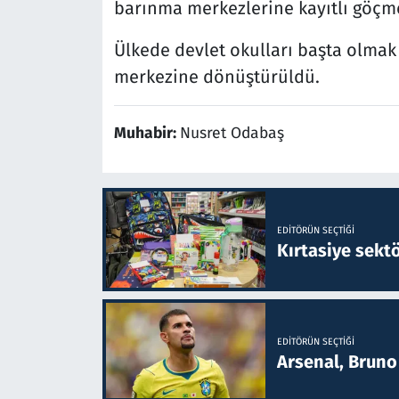
barınma merkezlerine kayıtlı göçmen
Ülkede devlet okulları başta olma
merkezine dönüştürüldü.
Muhabir:
Nusret Odabaş
EDITÖRÜN SEÇTIĞI
Kırtasiye sekt
EDITÖRÜN SEÇTIĞI
Arsenal, Bruno 