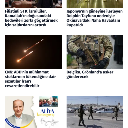
Filistinli STK: İsrailliler,
Japonya'nın güneyine ilerleyen
Ramallah'ın doğusundaki
Dolphin Tayfunu nedeniyle
bedevileri zorla göç ettirmek
Okinava'daki Naha Havaalanı
için saldırılarını artırdı
kapatıldı
CNN: ABD'nin mühimmat
Belçika, Grönland'a asker
stoklarının tükendiğine dair
gönderecek
sızıntılar İran'ı
cesaretlendirebilir