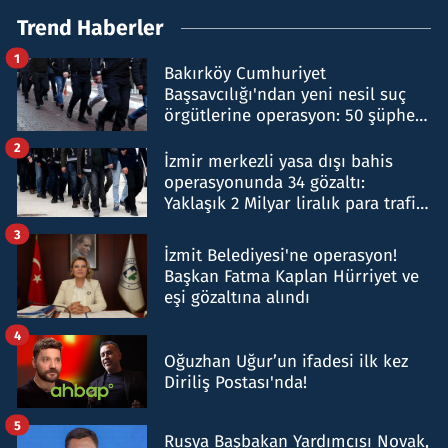
Trend Haberler
1
Bakırköy Cumhuriyet
Başsavcılığı'ndan yeni nesil suç
örgütlerine operasyon: 50 şüpheli
hakkında gözaltı kararı
2
İzmir merkezli yasa dışı bahis
operasyonunda 34 gözaltı:
Yaklaşık 2 Milyar liralık para trafiği
tespit edildi
3
İzmit Belediyesi'ne operasyon!
Başkan Fatma Kaplan Hürriyet ve
eşi gözaltına alındı
4
Oğuzhan Uğur’un ifadesi ilk kez
Diriliş Postası'nda!
5
Rusya Başbakan Yardımcısı Novak,