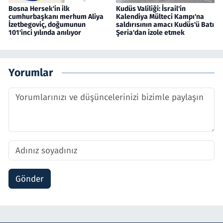
Bosna Hersek'in ilk
Kudüs Valiliği: İsrail'in
cumhurbaşkanı merhum Aliya
Kalendiya Mülteci Kampı'na
İzetbegoviç, doğumunun
saldırısının amacı Kudüs'ü Batı
101'inci yılında anılıyor
Şeria'dan izole etmek
Yorumlar
Gönder