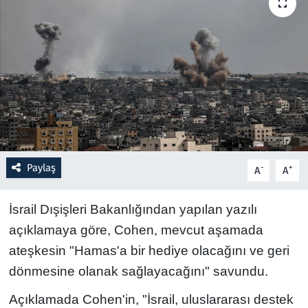
Resmi İlanlar
Rüya Tabirleri
Sağlık
Savunma Sanayi
Paylaş
-
+
A
A
Seçim 2023
Spor
İsrail Dışişleri Bakanlığından yapılan yazılı
açıklamaya göre, Cohen, mevcut aşamada
Teknoloji ve Bilim
ateşkesin "Hamas'a bir hediye olacağını ve geri
dönmesine olanak sağlayacağını" savundu.
Televizyon
Açıklamada Cohen'in, "İsrail, uluslararası destek