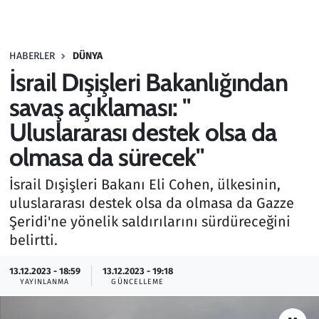
Gündem
HABERLER
DÜNYA
Haber
İsrail Dışişleri Bakanlığından
Kültür Sanat
savaş açıklaması: "
Uluslararası destek olsa da
Kurumsal Haberler
olmasa da sürecek"
Lezzet Durağı
İsrail Dışişleri Bakanı Eli Cohen, ülkesinin,
uluslararası destek olsa da olmasa da Gazze
Memur ve Kamu
Şeridi'ne yönelik saldırılarını sürdüreceğini
belirtti.
Otomobil
13.12.2023 - 18:59
13.12.2023 - 19:18
Oyun
YAYINLANMA
GÜNCELLEME
Ramazan