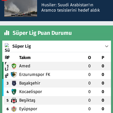
Husiler: Suudi Arabistan'ın
Aramco tesislerini hedef aldık
Süper Lig Puan Durumu
Süper Lig
#
Takım
O
P
Amed
0
0
1
Erzurumspor FK
0
0
2
Başakşehir
0
0
3
Kocaelispor
0
0
4
Beşiktaş
0
0
5
Eyüpspor
0
0
6