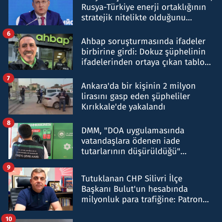
Rusya-Türkiye enerji ortaklığının
stratejik nitelikte olduğunu
belirtti
6
Ahbap soruşturmasında ifadeler
birbirine girdi: Dokuz şüphelinin
ifadelerinden ortaya çıkan tablo
şok etti
7
Ankara'da bir kişinin 2 milyon
lirasını gasp eden şüpheliler
Kırıkkale'de yakalandı
8
DMM, "DOA uygulamasında
vatandaşlara ödenen iade
tutarlarının düşürüldüğü"
iddiasını yalanladı
9
Tutuklanan CHP Silivri İlçe
Başkanı Bulut'un hesabında
milyonluk para trafiğine: Patron
talimat verdi, ben gönderdim
10