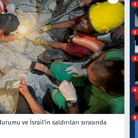
1
2
3
4
5
rumu ve İsrail'in saldırıları sırasında