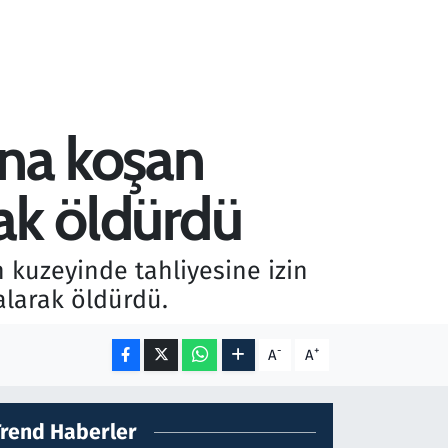
mına koşan
rak öldürdü
 kuzeyinde tahliyesine izin
 alarak öldürdü.
-
+
A
A
Trend Haberler