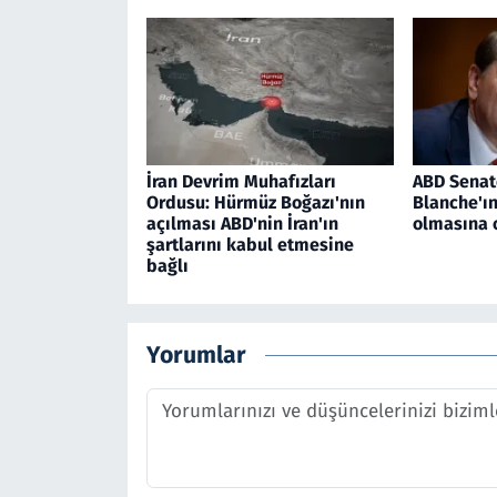
İran Devrim Muhafızları
ABD Senat
Ordusu: Hürmüz Boğazı'nın
Blanche'ı
açılması ABD'nin İran'ın
olmasına 
şartlarını kabul etmesine
bağlı
Yorumlar