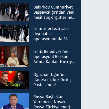
Bakırköy Cumhuriyet
Başsavcılığı'ndan yeni
nesil suç örgütlerine
operasyon: 50 şüpheli
hakkında gözaltı kararı
İzmir merkezli yasa
dışı bahis
operasyonunda 34
gözaltı: Yaklaşık 2
Milyar liralık para
İzmit Belediyesi'ne
trafiği tespit edildi
operasyon! Başkan
Fatma Kaplan Hürriyet
ve eşi gözaltına alındı
Oğuzhan Uğur’un
ifadesi ilk kez Diriliş
Postası'nda!
Rusya Başbakan
Yardımcısı Novak,
Rusya-Türkiye enerji