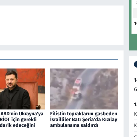
1
1
G
1
K
 ABD'nin Ukrayna'ya
Filistin topraklarını gasbeden
RİOT için gerekli
İsrailliler Batı Şeria'da Kızılay
edarik edeceğini
ambulansına saldırdı
K