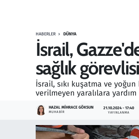
Resmi İlanlar
Rüya Tabirleri
HABERLER
DÜNYA
İsrail, Gazze'
Sağlık
sağlık görevli
Savunma Sanayi
Seçim 2023
İsrail, sıkı kuşatma ve yoğu
verilmeyen yaralılara yardım 
Spor
HAZAL MIHRACE GÖKSUN
21.10.2024 - 17:40
Teknoloji ve Bilim
MUHABIR
YAYINLANMA
Televizyon