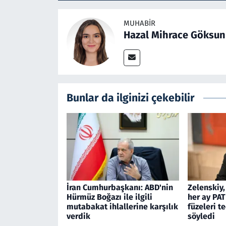
MUHABIR
Hazal Mihrace Göksun
Bunlar da ilginizi çekebilir
İran Cumhurbaşkanı: ABD'nin
Zelenskiy,
Hürmüz Boğazı ile ilgili
her ay PAT
mutabakat ihlallerine karşılık
füzeleri t
verdik
söyledi