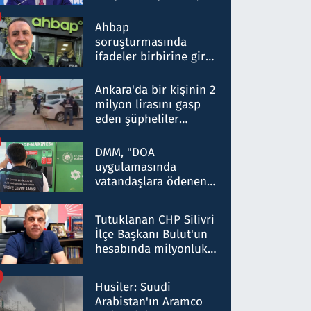
ortaklığının stratejik
nitelikte olduğunu
Ahbap
belirtti
soruşturmasında
ifadeler birbirine girdi:
Dokuz şüphelinin
ifadelerinden ortaya
Ankara'da bir kişinin 2
çıkan tablo şok etti
milyon lirasını gasp
eden şüpheliler
Kırıkkale'de yakalandı
DMM, "DOA
uygulamasında
vatandaşlara ödenen
iade tutarlarının
düşürüldüğü" iddiasını
Tutuklanan CHP Silivri
yalanladı
İlçe Başkanı Bulut'un
hesabında milyonluk
para trafiğine: Patron
talimat verdi, ben
Husiler: Suudi
gönderdim
Arabistan'ın Aramco