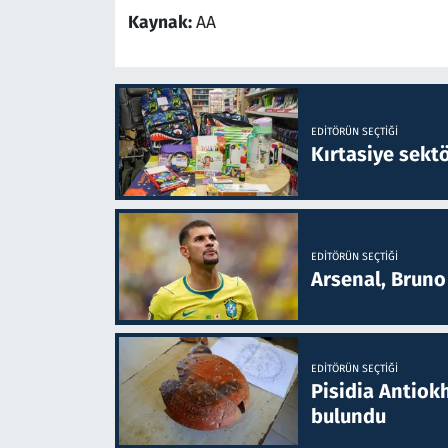
Kaynak:
AA
EDITÖRÜN SEÇTIĞI
Kırtasiye sekt
EDITÖRÜN SEÇTIĞI
Arsenal, Bruno 
EDITÖRÜN SEÇTIĞI
Pisidia Antiokh
bulundu