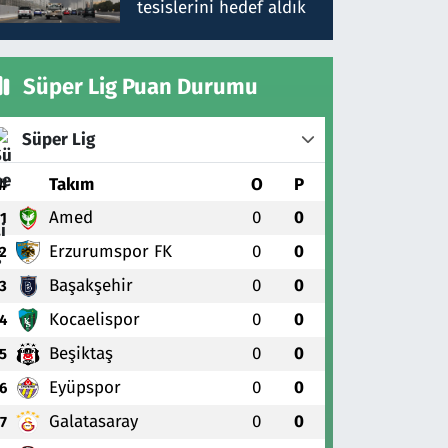
tesislerini hedef aldık
Süper Lig Puan Durumu
Süper Lig
#
Takım
O
P
Amed
0
0
1
Erzurumspor FK
0
0
2
Başakşehir
0
0
3
Kocaelispor
0
0
4
Beşiktaş
0
0
5
Eyüpspor
0
0
6
Galatasaray
0
0
7