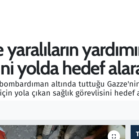
de yaralıların yardı
sini yolda hedef ala
n bombardıman altında tuttuğu Gazze'nin
için yola çıkan sağlık görevlisini hedef