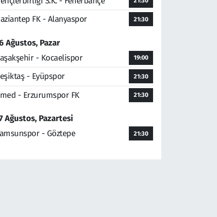
ençlerbirliği S.K. - Fenerbahçe
21:30
aziantep FK - Alanyaspor
21:30
6 Ağustos, Pazar
aşakşehir - Kocaelispor
19:00
eşiktaş - Eyüpspor
21:30
med - Erzurumspor FK
21:30
7 Ağustos, Pazartesi
amsunspor - Göztepe
21:30