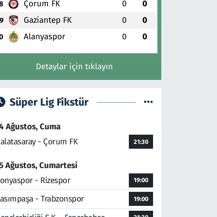
Çorum FK
0
0
8
Gaziantep FK
0
0
9
Alanyaspor
0
0
0
Detaylar için tıklayın
Süper Lig Fikstür
4 Ağustos, Cuma
alatasaray - Çorum FK
21:30
5 Ağustos, Cumartesi
onyaspor - Rizespor
19:00
asımpaşa - Trabzonspor
19:00