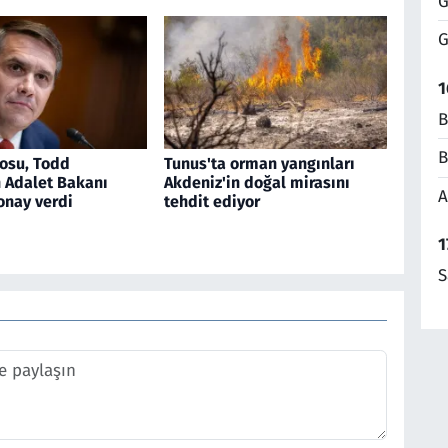
G
G
1
B
B
osu, Todd
Tunus'ta orman yangınları
n Adalet Bakanı
Akdeniz'in doğal mirasını
A
onay verdi
tehdit ediyor
1
S