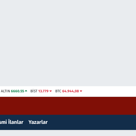
ALTIN
6660.55
BİST
13.779
BTC
64.944,08
mi İlanlar
Yazarlar