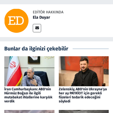
EDITÖR HAKKINDA
Ela Duyar
Bunlar da ilginizi çekebilir
İran Cumhurbaşkanı: ABD'nin
Zelenskiy, ABD'nin Ukrayna'ya
Hürmüz Boğazı ile ilgili
her ay PATRİOT için gerekli
mutabakat ihlallerine karşılık
füzeleri tedarik edeceğini
verdik
söyledi