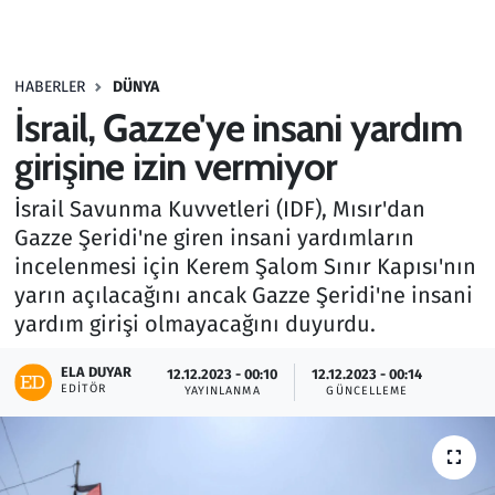
Gündem
HABERLER
DÜNYA
Haber
İsrail, Gazze'ye insani yardım
Kültür Sanat
girişine izin vermiyor
İsrail Savunma Kuvvetleri (IDF), Mısır'dan
Kurumsal Haberler
Gazze Şeridi'ne giren insani yardımların
incelenmesi için Kerem Şalom Sınır Kapısı'nın
Lezzet Durağı
yarın açılacağını ancak Gazze Şeridi'ne insani
Memur ve Kamu
yardım girişi olmayacağını duyurdu.
ELA DUYAR
Otomobil
12.12.2023 - 00:10
12.12.2023 - 00:14
EDITÖR
YAYINLANMA
GÜNCELLEME
Oyun
Ramazan