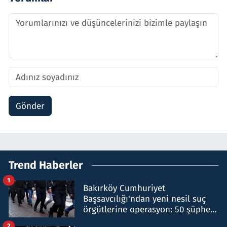
Gönder
Trend Haberler
1
Bakırköy Cumhuriyet
Başsavcılığı'ndan yeni nesil suç
örgütlerine operasyon: 50 şüpheli
hakkında gözaltı kararı
2