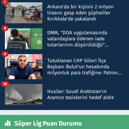
7
Ankara'da bir kişinin 2 milyon
lirasını gasp eden şüpheliler
Kırıkkale'de yakalandı
8
DMM, "DOA uygulamasında
vatandaşlara ödenen iade
tutarlarının düşürüldüğü"
iddiasını yalanladı
9
Tutuklanan CHP Silivri İlçe
Başkanı Bulut'un hesabında
milyonluk para trafiğine: Patron
talimat verdi, ben gönderdim
10
Husiler: Suudi Arabistan'ın
Aramco tesislerini hedef aldık
Süper Lig Puan Durumu