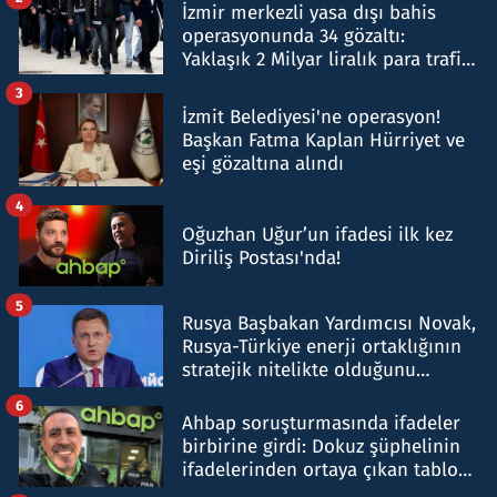
İzmir merkezli yasa dışı bahis
operasyonunda 34 gözaltı:
Yaklaşık 2 Milyar liralık para trafiği
tespit edildi
3
İzmit Belediyesi'ne operasyon!
Başkan Fatma Kaplan Hürriyet ve
eşi gözaltına alındı
4
Oğuzhan Uğur’un ifadesi ilk kez
Diriliş Postası'nda!
5
Rusya Başbakan Yardımcısı Novak,
Rusya-Türkiye enerji ortaklığının
stratejik nitelikte olduğunu
belirtti
6
Ahbap soruşturmasında ifadeler
birbirine girdi: Dokuz şüphelinin
ifadelerinden ortaya çıkan tablo
şok etti