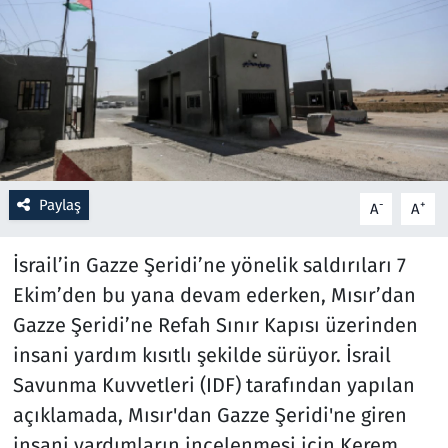
Resmi İlanlar
Rüya Tabirleri
Sağlık
Savunma Sanayi
Paylaş
-
+
A
A
Seçim 2023
İsrail’in Gazze Şeridi’ne yönelik saldırıları 7
Ekim’den bu yana devam ederken, Mısır’dan
Spor
Gazze Şeridi’ne Refah Sınır Kapısı üzerinden
Teknoloji ve Bilim
insani yardım kısıtlı şekilde sürüyor. İsrail
Savunma Kuvvetleri (IDF) tarafından yapılan
Televizyon
açıklamada, Mısır'dan Gazze Şeridi'ne giren
insani yardımların incelenmesi için Kerem