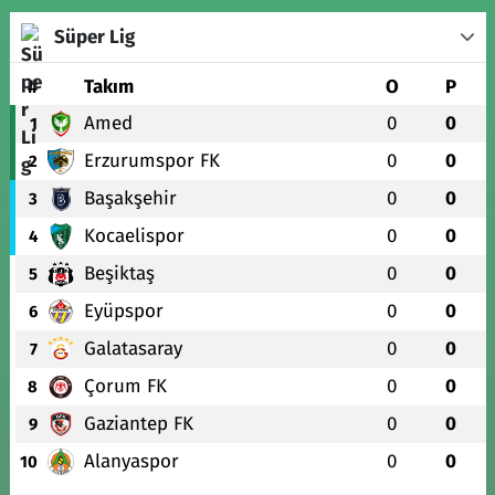
Süper Lig
#
Takım
O
P
Amed
0
0
1
Erzurumspor FK
0
0
2
Başakşehir
0
0
3
Kocaelispor
0
0
4
Beşiktaş
0
0
5
Eyüpspor
0
0
6
Galatasaray
0
0
7
Çorum FK
0
0
8
Gaziantep FK
0
0
9
Alanyaspor
0
0
10