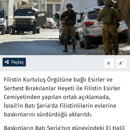
Resmi İlanlar
Rüya Tabirleri
Sağlık
Savunma Sanayi
Paylaş
-
+
A
A
Seçim 2023
Filistin Kurtuluş Örgütüne bağlı Esirler ve
Spor
Serbest Bırakılanlar Heyeti ile Filistin Esirler
Cemiyetinden yapılan ortak açıklamada,
Teknoloji ve Bilim
İsrail'in Batı Şeria'da Filistinlilerin evlerine
baskınlarını sürdürdüğü aktarıldı.
Televizyon
Baskınların Batı Şeria'nın güneyindeki El Halil