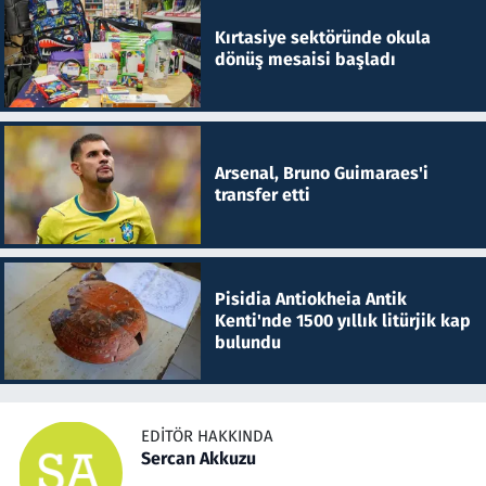
Kırtasiye sektöründe okula
dönüş mesaisi başladı
Arsenal, Bruno Guimaraes'i
transfer etti
Pisidia Antiokheia Antik
Kenti'nde 1500 yıllık litürjik kap
bulundu
EDITÖR HAKKINDA
Sercan Akkuzu