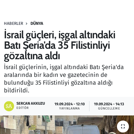
Gündem
HABERLER
DÜNYA
Haber
İsrail güçleri, işgal altındaki
Kültür Sanat
Batı Şeria'da 35 Filistinliyi
gözaltına aldı
Kurumsal Haberler
İsrail güçlerinin, işgal altındaki Batı Şeria'da
Lezzet Durağı
aralarında bir kadın ve gazetecinin de
bulunduğu 35 Filistinliyi gözaltına aldığı
Memur ve Kamu
bildirildi.
Otomobil
SERCAN AKKUZU
19.09.2024 - 12:10
19.09.2024 - 14:13
EDITÖR
YAYINLANMA
GÜNCELLEME
Oyun
Ramazan