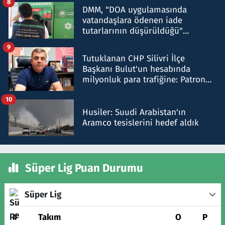
8
DMM, "DOA uygulamasında
vatandaşlara ödenen iade
tutarlarının düşürüldüğü"
iddiasını yalanladı
9
Tutuklanan CHP Silivri İlçe
Başkanı Bulut'un hesabında
milyonluk para trafiğine: Patron
talimat verdi, ben gönderdim
10
Husiler: Suudi Arabistan'ın
Aramco tesislerini hedef aldık
Süper Lig Puan Durumu
Süper Lig
#
Takım
O
P