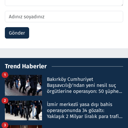
Gönder
Trend Haberler
1
Bakırköy Cumhuriyet
Başsavcılığı'ndan yeni nesil suç
örgütlerine operasyon: 50 şüpheli
hakkında gözaltı kararı
2
İzmir merkezli yasa dışı bahis
operasyonunda 34 gözaltı:
Yaklaşık 2 Milyar liralık para trafiği
tespit edildi
3