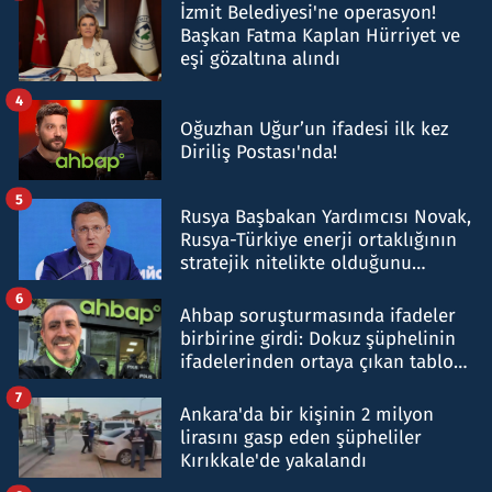
İzmit Belediyesi'ne operasyon!
Başkan Fatma Kaplan Hürriyet ve
eşi gözaltına alındı
4
Oğuzhan Uğur’un ifadesi ilk kez
Diriliş Postası'nda!
5
Rusya Başbakan Yardımcısı Novak,
Rusya-Türkiye enerji ortaklığının
stratejik nitelikte olduğunu
belirtti
6
Ahbap soruşturmasında ifadeler
birbirine girdi: Dokuz şüphelinin
ifadelerinden ortaya çıkan tablo
şok etti
7
Ankara'da bir kişinin 2 milyon
lirasını gasp eden şüpheliler
Kırıkkale'de yakalandı