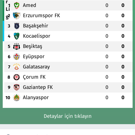
Amed
0
0
1
Erzurumspor FK
0
0
2
Başakşehir
0
0
3
Kocaelispor
0
0
4
Beşiktaş
0
0
5
Eyüpspor
0
0
6
Galatasaray
0
0
7
Çorum FK
0
0
8
Gaziantep FK
0
0
9
Alanyaspor
0
0
10
Detaylar için tıklayın