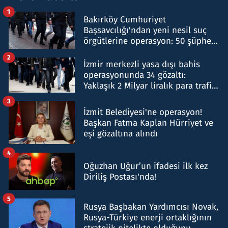
1
Bakırköy Cumhuriyet
Başsavcılığı'ndan yeni nesil suç
örgütlerine operasyon: 50 şüpheli
hakkında gözaltı kararı
2
İzmir merkezli yasa dışı bahis
operasyonunda 34 gözaltı:
Yaklaşık 2 Milyar liralık para trafiği
tespit edildi
3
İzmit Belediyesi'ne operasyon!
Başkan Fatma Kaplan Hürriyet ve
eşi gözaltına alındı
4
Oğuzhan Uğur’un ifadesi ilk kez
Diriliş Postası'nda!
5
Rusya Başbakan Yardımcısı Novak,
Rusya-Türkiye enerji ortaklığının