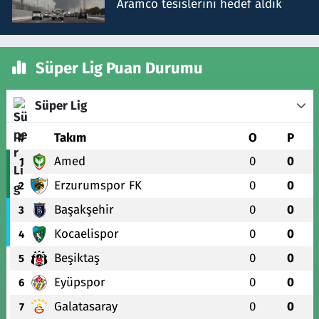
Aramco tesislerini hedef aldık
Süper Lig Puan Durumu
Süper Lig
#
Takım
O
P
Amed
0
0
1
Erzurumspor FK
0
0
2
Başakşehir
0
0
3
Kocaelispor
0
0
4
Beşiktaş
0
0
5
Eyüpspor
0
0
6
Galatasaray
0
0
7