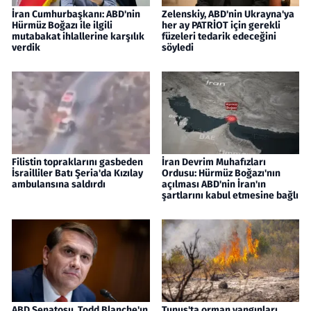
İran Cumhurbaşkanı: ABD'nin
Zelenskiy, ABD'nin Ukrayna'ya
Hürmüz Boğazı ile ilgili
her ay PATRİOT için gerekli
mutabakat ihlallerine karşılık
füzeleri tedarik edeceğini
verdik
söyledi
Filistin topraklarını gasbeden
İran Devrim Muhafızları
İsrailliler Batı Şeria'da Kızılay
Ordusu: Hürmüz Boğazı'nın
ambulansına saldırdı
açılması ABD'nin İran'ın
şartlarını kabul etmesine bağlı
ABD Senatosu, Todd Blanche'ın
Tunus'ta orman yangınları