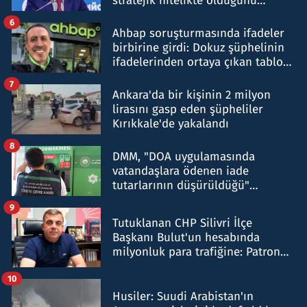
stratejik nitelikte olduğunu
belirtti
6
Ahbap soruşturmasında ifadeler
birbirine girdi: Dokuz şüphelinin
ifadelerinden ortaya çıkan tablo
şok etti
7
Ankara'da bir kişinin 2 milyon
lirasını gasp eden şüpheliler
Kırıkkale'de yakalandı
8
DMM, "DOA uygulamasında
vatandaşlara ödenen iade
tutarlarının düşürüldüğü"
iddiasını yalanladı
9
Tutuklanan CHP Silivri İlçe
Başkanı Bulut'un hesabında
milyonluk para trafiğine: Patron
talimat verdi, ben gönderdim
10
Husiler: Suudi Arabistan'ın