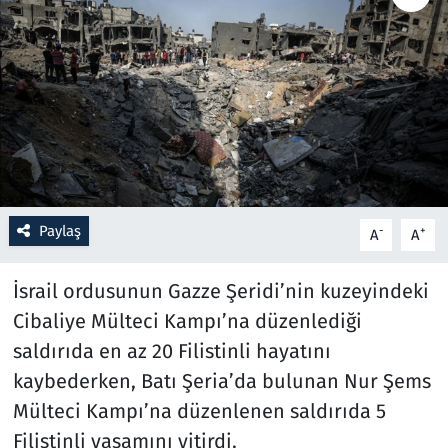
Resmi İlanlar
Rüya Tabirleri
Sağlık
Savunma Sanayi
Paylaş
-
+
A
A
Seçim 2023
İsrail ordusunun Gazze Şeridi’nin kuzeyindeki
Spor
Cibaliye Mülteci Kampı’na düzenlediği
saldırıda en az 20 Filistinli hayatını
Teknoloji ve Bilim
kaybederken, Batı Şeria’da bulunan Nur Şems
Televizyon
Mülteci Kampı’na düzenlenen saldırıda 5
Filistinli yaşamını yitirdi.