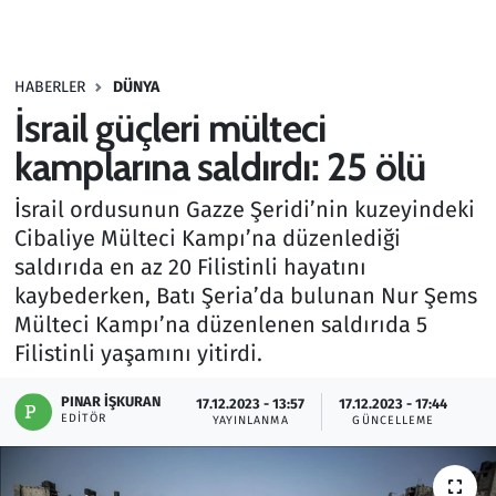
Gündem
HABERLER
DÜNYA
Haber
İsrail güçleri mülteci
Kültür Sanat
kamplarına saldırdı: 25 ölü
İsrail ordusunun Gazze Şeridi’nin kuzeyindeki
Kurumsal Haberler
Cibaliye Mülteci Kampı’na düzenlediği
saldırıda en az 20 Filistinli hayatını
Lezzet Durağı
kaybederken, Batı Şeria’da bulunan Nur Şems
Memur ve Kamu
Mülteci Kampı’na düzenlenen saldırıda 5
Filistinli yaşamını yitirdi.
Otomobil
PINAR İŞKURAN
17.12.2023 - 13:57
17.12.2023 - 17:44
EDITÖR
YAYINLANMA
GÜNCELLEME
Oyun
Ramazan