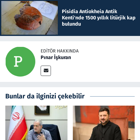
Pisidia Antiokheia Antik
Kenti'nde 1500 yıllık litürjik kap
bulundu
EDITÖR HAKKINDA
Pınar İşkuran
Bunlar da ilginizi çekebilir