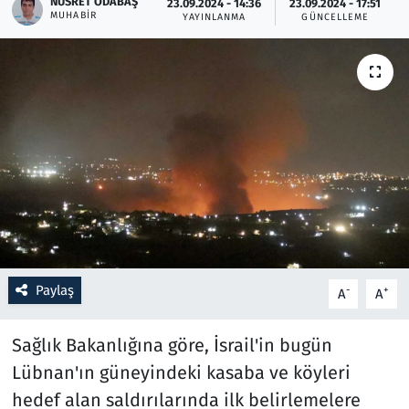
NUSRET ODABAŞ
23.09.2024 - 14:36
23.09.2024 - 17:51
MUHABIR
YAYINLANMA
GÜNCELLEME
Resmi İlanlar
Rüya Tabirleri
Sağlık
Savunma Sanayi
Seçim 2023
Spor
Paylaş
-
+
A
A
Teknoloji ve Bilim
Sağlık Bakanlığına göre, İsrail'in bugün
Televizyon
Lübnan'ın güneyindeki kasaba ve köyleri
hedef alan saldırılarında ilk belirlemelere