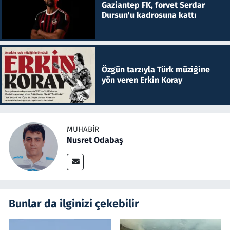
Gaziantep FK, forvet Serdar
Dursun'u kadrosuna kattı
Özgün tarzıyla Türk müziğine
yön veren Erkin Koray
MUHABIR
Nusret Odabaş
Bunlar da ilginizi çekebilir