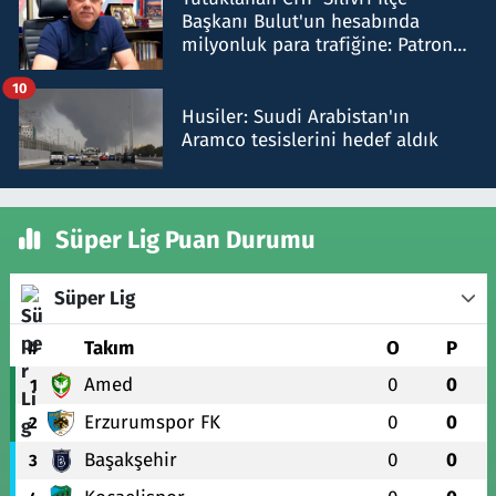
Başkanı Bulut'un hesabında
milyonluk para trafiğine: Patron
talimat verdi, ben gönderdim
10
Husiler: Suudi Arabistan'ın
Aramco tesislerini hedef aldık
Süper Lig Puan Durumu
Süper Lig
#
Takım
O
P
Amed
0
0
1
Erzurumspor FK
0
0
2
Başakşehir
0
0
3