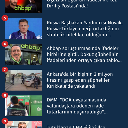
Diriliş Postası'nda!
5
Rusya Başbakan Yardımcısı Novak,
Rusya-Türkiye enerji ortaklığının
stratejik nitelikte olduğunu
belirtti
6
Ahbap soruşturmasında ifadeler
birbirine girdi: Dokuz şüphelinin
ifadelerinden ortaya çıkan tablo
şok etti
7
Ankara'da bir kişinin 2 milyon
lirasını gasp eden şüpheliler
Kırıkkale'de yakalandı
8
DMM, "DOA uygulamasında
vatandaşlara ödenen iade
tutarlarının düşürüldüğü"
iddiasını yalanladı
9
Tutuklanan CHP Silivri İlçe