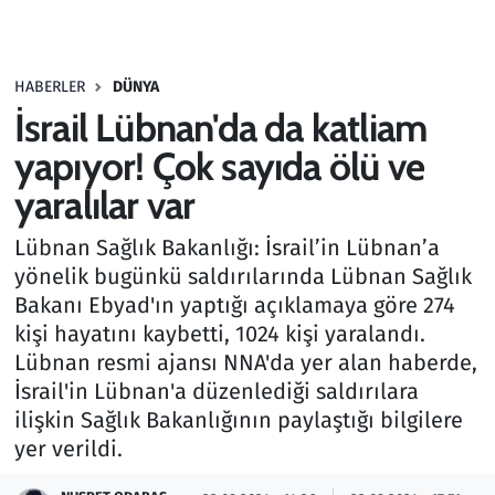
Gündem
HABERLER
DÜNYA
Haber
İsrail Lübnan'da da katliam
Kültür Sanat
yapıyor! Çok sayıda ölü ve
yaralılar var
Kurumsal Haberler
Lübnan Sağlık Bakanlığı: İsrail’in Lübnan’a
Lezzet Durağı
yönelik bugünkü saldırılarında Lübnan Sağlık
Bakanı Ebyad'ın yaptığı açıklamaya göre 274
Memur ve Kamu
kişi hayatını kaybetti, 1024 kişi yaralandı.
Lübnan resmi ajansı NNA'da yer alan haberde,
Otomobil
İsrail'in Lübnan'a düzenlediği saldırılara
ilişkin Sağlık Bakanlığının paylaştığı bilgilere
Oyun
yer verildi.
Ramazan