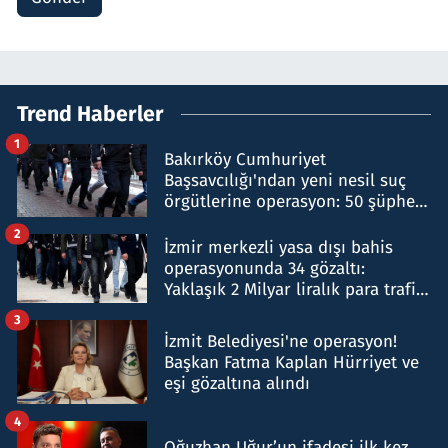
Trend Haberler
1
Bakırköy Cumhuriyet
Başsavcılığı'ndan yeni nesil suç
örgütlerine operasyon: 50 şüpheli
hakkında gözaltı kararı
2
İzmir merkezli yasa dışı bahis
operasyonunda 34 gözaltı:
Yaklaşık 2 Milyar liralık para trafiği
tespit edildi
3
İzmit Belediyesi'ne operasyon!
Başkan Fatma Kaplan Hürriyet ve
eşi gözaltına alındı
4
Oğuzhan Uğur’un ifadesi ilk kez