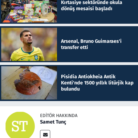
Kırtasiye sektöründe okula
dönüş mesaisi başladı
Arsenal, Bruno Guimaraes'i
transfer etti
Pisidia Antiokheia Antik
Kenti'nde 1500 yıllık litürjik kap
bulundu
EDITÖR HAKKINDA
Samet Tunç