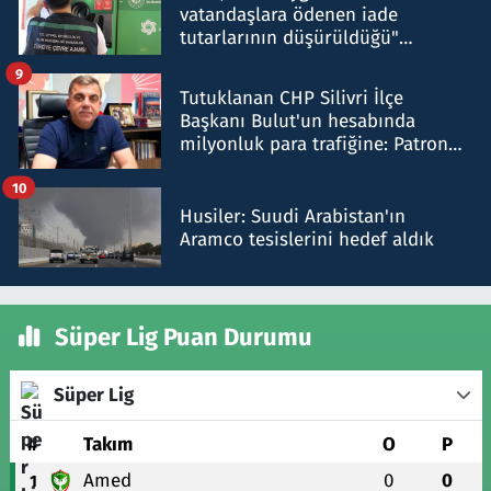
vatandaşlara ödenen iade
tutarlarının düşürüldüğü"
iddiasını yalanladı
9
Tutuklanan CHP Silivri İlçe
Başkanı Bulut'un hesabında
milyonluk para trafiğine: Patron
talimat verdi, ben gönderdim
10
Husiler: Suudi Arabistan'ın
Aramco tesislerini hedef aldık
Süper Lig Puan Durumu
Süper Lig
#
Takım
O
P
Amed
0
0
1