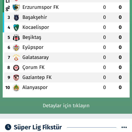
Erzurumspor FK
0
0
2
Başakşehir
0
0
3
Kocaelispor
0
0
4
Beşiktaş
0
0
5
Eyüpspor
0
0
6
Galatasaray
0
0
7
Çorum FK
0
0
8
Gaziantep FK
0
0
9
Alanyaspor
0
0
10
Detaylar için tıklayın
Süper Lig Fikstür