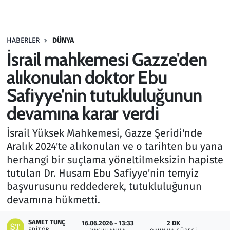
Gündem
HABERLER
DÜNYA
Haber
İsrail mahkemesi Gazze'den
Kültür Sanat
alıkonulan doktor Ebu
Safiyye'nin tutukluluğunun
Kurumsal Haberler
devamına karar verdi
Lezzet Durağı
İsrail Yüksek Mahkemesi, Gazze Şeridi'nde
Aralık 2024'te alıkonulan ve o tarihten bu yana
Memur ve Kamu
herhangi bir suçlama yöneltilmeksizin hapiste
tutulan Dr. Husam Ebu Safiyye'nin temyiz
Otomobil
başvurusunu reddederek, tutukluluğunun
devamına hükmetti.
Oyun
SAMET TUNÇ
16.06.2026 - 13:33
2 DK
Ramazan
EDITÖR