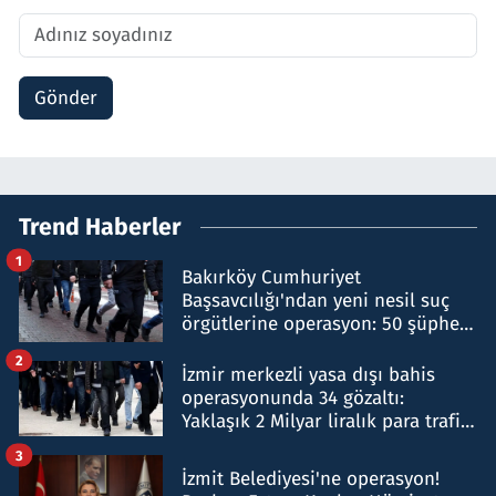
Gönder
Trend Haberler
1
Bakırköy Cumhuriyet
Başsavcılığı'ndan yeni nesil suç
örgütlerine operasyon: 50 şüpheli
hakkında gözaltı kararı
2
İzmir merkezli yasa dışı bahis
operasyonunda 34 gözaltı:
Yaklaşık 2 Milyar liralık para trafiği
tespit edildi
3
İzmit Belediyesi'ne operasyon!