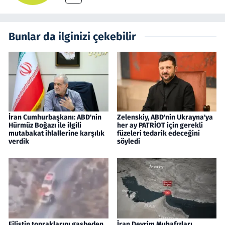
Bunlar da ilginizi çekebilir
İran Cumhurbaşkanı: ABD'nin
Zelenskiy, ABD'nin Ukrayna'ya
Hürmüz Boğazı ile ilgili
her ay PATRİOT için gerekli
mutabakat ihlallerine karşılık
füzeleri tedarik edeceğini
verdik
söyledi
Filistin topraklarını gasbeden
İran Devrim Muhafızları