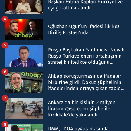
Başkan Fatma Kaplan Hürriyet ve
eşi gözaltına alındı
4
Oğuzhan Uğur’un ifadesi ilk kez
Diriliş Postası'nda!
5
Rusya Başbakan Yardımcısı Novak,
Rusya-Türkiye enerji ortaklığının
stratejik nitelikte olduğunu
belirtti
6
Ahbap soruşturmasında ifadeler
birbirine girdi: Dokuz şüphelinin
ifadelerinden ortaya çıkan tablo
şok etti
7
Ankara'da bir kişinin 2 milyon
lirasını gasp eden şüpheliler
Kırıkkale'de yakalandı
8
DMM, "DOA uygulamasında