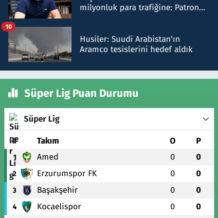
milyonluk para trafiğine: Patron
talimat verdi, ben gönderdim
10
Husiler: Suudi Arabistan'ın
Aramco tesislerini hedef aldık
Süper Lig Puan Durumu
Süper Lig
#
Takım
O
P
Amed
0
0
1
Erzurumspor FK
0
0
2
Başakşehir
0
0
3
Kocaelispor
0
0
4