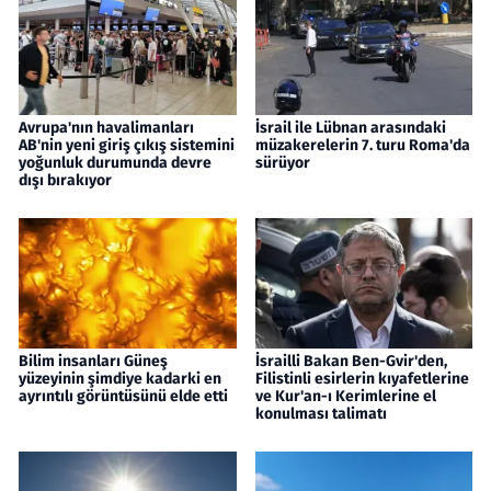
Avrupa'nın havalimanları
İsrail ile Lübnan arasındaki
AB'nin yeni giriş çıkış sistemini
müzakerelerin 7. turu Roma'da
yoğunluk durumunda devre
sürüyor
dışı bırakıyor
Bilim insanları Güneş
İsrailli Bakan Ben-Gvir'den,
yüzeyinin şimdiye kadarki en
Filistinli esirlerin kıyafetlerine
ayrıntılı görüntüsünü elde etti
ve Kur'an-ı Kerimlerine el
konulması talimatı