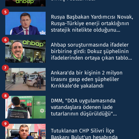
5
Rusya Başbakan Yardımcısı Novak,
Rusya-Türkiye enerji ortaklığının
stratejik nitelikte olduğunu
belirtti
6
Ahbap soruşturmasında ifadeler
birbirine girdi: Dokuz şüphelinin
ifadelerinden ortaya çıkan tablo
şok etti
7
Ankara'da bir kişinin 2 milyon
lirasını gasp eden şüpheliler
Kırıkkale'de yakalandı
8
DMM, "DOA uygulamasında
vatandaşlara ödenen iade
tutarlarının düşürüldüğü"
iddiasını yalanladı
9
Tutuklanan CHP Silivri İlçe
Başkanı Bulut'un hesabında