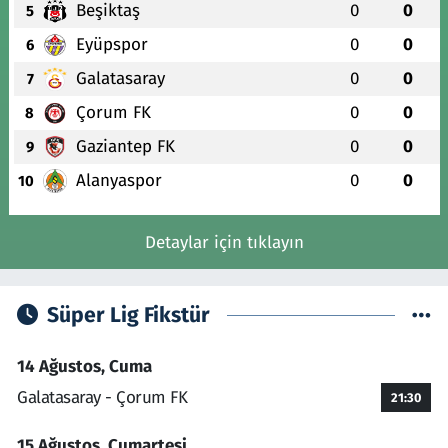
Beşiktaş
0
0
5
Eyüpspor
0
0
6
Galatasaray
0
0
7
Çorum FK
0
0
8
Gaziantep FK
0
0
9
Alanyaspor
0
0
10
Detaylar için tıklayın
Süper Lig Fikstür
14 Ağustos, Cuma
Galatasaray - Çorum FK
21:30
15 Ağustos, Cumartesi