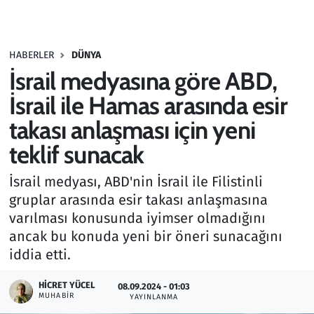
Gündem
HABERLER
DÜNYA
Haber
İsrail medyasına göre ABD,
Kültür Sanat
İsrail ile Hamas arasında esir
takası anlaşması için yeni
Kurumsal Haberler
teklif sunacak
Lezzet Durağı
İsrail medyası, ABD'nin İsrail ile Filistinli
gruplar arasında esir takası anlaşmasına
Memur ve Kamu
varılması konusunda iyimser olmadığını
ancak bu konuda yeni bir öneri sunacağını
Otomobil
iddia etti.
Oyun
HICRET YÜCEL
08.09.2024 - 01:03
MUHABIR
YAYINLANMA
Ramazan