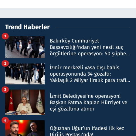
Trend Haberler
1
Bakırköy Cumhuriyet
Başsavcılığı'ndan yeni nesil suç
örgütlerine operasyon: 50 şüpheli
hakkında gözaltı kararı
2
İzmir merkezli yasa dışı bahis
operasyonunda 34 gözaltı:
Yaklaşık 2 Milyar liralık para trafiği
tespit edildi
3
İzmit Belediyesi'ne operasyon!
Başkan Fatma Kaplan Hürriyet ve
eşi gözaltına alındı
4
Oğuzhan Uğur’un ifadesi ilk kez
Diriliş Postası'nda!