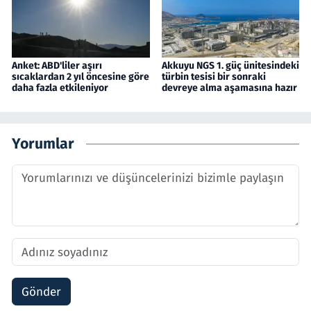
Anket: ABD'liler aşırı
Akkuyu NGS 1. güç ünitesindeki
sıcaklardan 2 yıl öncesine göre
türbin tesisi bir sonraki
daha fazla etkileniyor
devreye alma aşamasına hazır
Yorumlar
Gönder