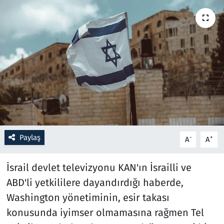
Resmi İlanlar
Rüya Tabirleri
Sağlık
Savunma Sanayi
Seçim 2023
Paylaş
-
+
A
A
Spor
İsrail devlet televizyonu KAN'ın İsrailli ve
Teknoloji ve Bilim
ABD'li yetkililere dayandırdığı haberde,
Washington yönetiminin, esir takası
Televizyon
konusunda iyimser olmamasına rağmen Tel