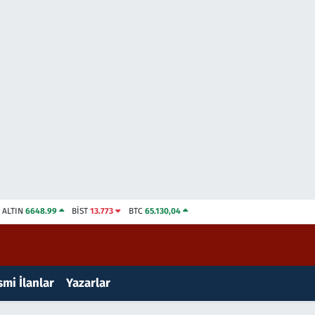
ALTIN
6648.99
BİST
13.773
BTC
65.130,04
mi İlanlar
Yazarlar