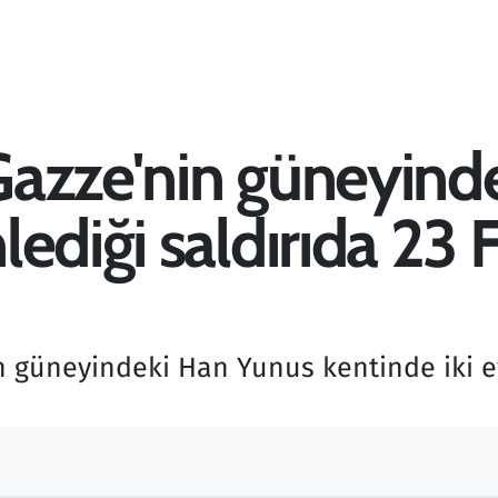
 Gazze'nin güneyind
diği saldırıda 23 Fil
in güneyindeki Han Yunus kentinde iki e