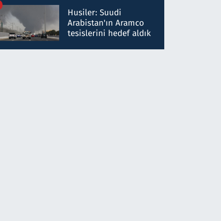
talimat verdi, ben
Husiler: Suudi
gönderdim
Arabistan'ın Aramco
tesislerini hedef aldık