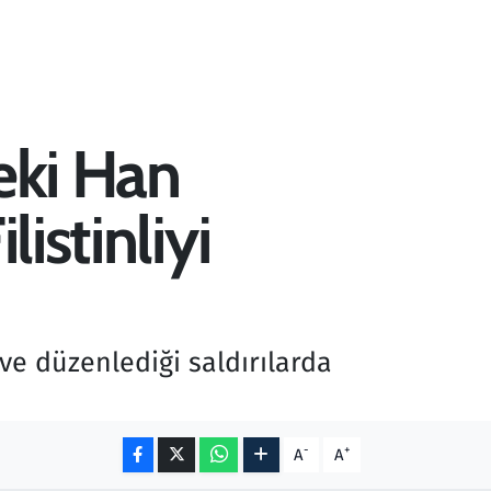
eki Han
istinliyi
ve düzenlediği saldırılarda
-
+
A
A