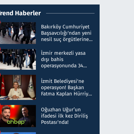
Trend Haberler
Bakırköy Cumhuriyet
Başsavcılığı'ndan yeni
nesil suç örgütlerine
operasyon: 50 şüpheli
hakkında gözaltı kararı
İzmir merkezli yasa
dışı bahis
operasyonunda 34
gözaltı: Yaklaşık 2
Milyar liralık para
İzmit Belediyesi'ne
trafiği tespit edildi
operasyon! Başkan
Fatma Kaplan Hürriyet
ve eşi gözaltına alındı
Oğuzhan Uğur’un
ifadesi ilk kez Diriliş
Postası'nda!