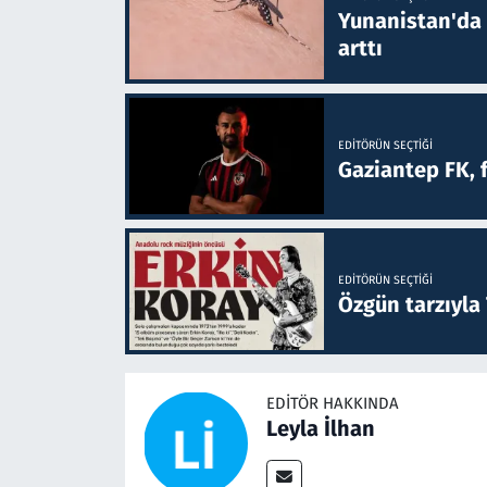
Yunanistan'da B
arttı
EDITÖRÜN SEÇTIĞI
Gaziantep FK, 
EDITÖRÜN SEÇTIĞI
Özgün tarzıyla
EDITÖR HAKKINDA
Leyla İlhan