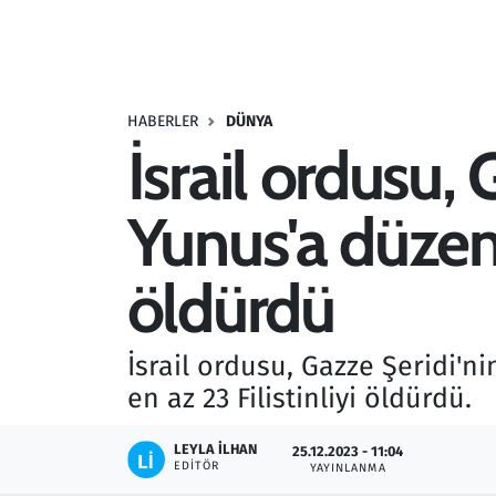
Resmi İlanlar
Rüya Tabirleri
HABERLER
DÜNYA
İsrail ordusu,
Sağlık
Yunus'a düzenle
Savunma Sanayi
Seçim 2023
öldürdü
Spor
İsrail ordusu, Gazze Şeridi'n
Teknoloji ve Bilim
en az 23 Filistinliyi öldürdü.
Televizyon
LEYLA İLHAN
25.12.2023 - 11:04
EDITÖR
YAYINLANMA