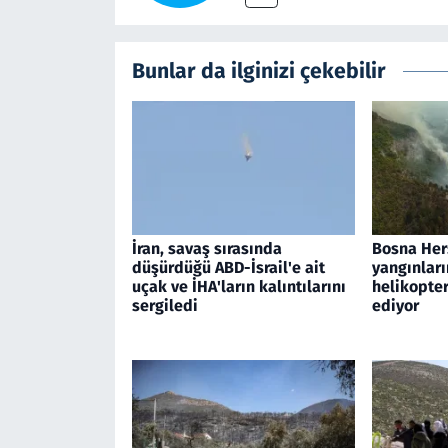
Bunlar da ilginizi çekebilir
İran, savaş sırasında
Bosna Her
düşürdüğü ABD-İsrail'e ait
yangınları
uçak ve İHA'ların kalıntılarını
helikopte
sergiledi
ediyor