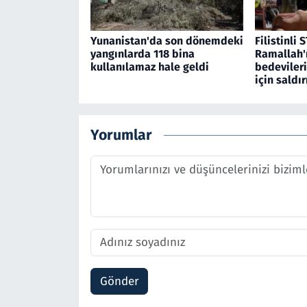
Yunanistan'da son dönemdeki
Filistinli S
yangınlarda 118 bina
Ramallah'
kullanılamaz hale geldi
bedevileri
için saldır
Yorumlar
Gönder