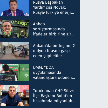
Rusya Başbakan
Yardımcısı Novak,
Rusya-Türkiye enerji
ortaklığının stratejik
nitelikte olduğunu
Ahbap
belirtti
soruşturmasında
ifadeler birbirine girdi:
Dokuz şüphelinin
ifadelerinden ortaya
Ankara'da bir kişinin 2
çıkan tablo şok etti
milyon lirasını gasp
eden şüpheliler
Kırıkkale'de yakalandı
DMM, "DOA
uygulamasında
vatandaşlara ödenen
iade tutarlarının
düşürüldüğü" iddiasını
Tutuklanan CHP Silivri
yalanladı
İlçe Başkanı Bulut'un
hesabında milyonluk
para trafiğine: Patron