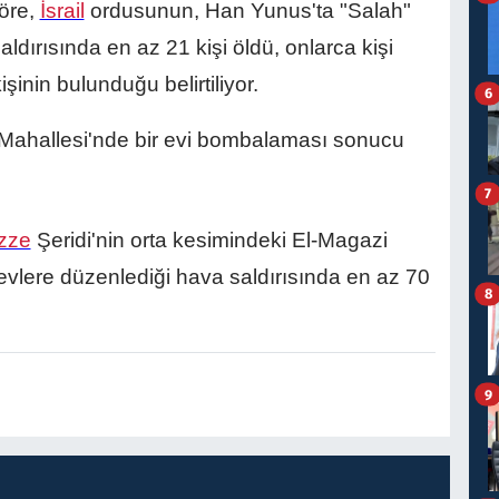
göre,
İsrail
ordusunun, Han Yunus'ta "Salah"
aldırısında en az 21 kişi öldü, onlarca kişi
şinin bulunduğu belirtiliyor.
6
l Mahallesi'nde bir evi bombalaması sonucu
7
zze
Şeridi'nin orta kesimindeki El-Magazi
 evlere düzenlediği hava saldırısında en az 70
8
9