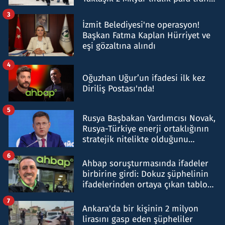
tespit edildi
3
İzmit Belediyesi'ne operasyon!
Başkan Fatma Kaplan Hürriyet ve
eşi gözaltına alındı
4
Oğuzhan Uğur’un ifadesi ilk kez
Diriliş Postası'nda!
5
Rusya Başbakan Yardımcısı Novak,
Rusya-Türkiye enerji ortaklığının
stratejik nitelikte olduğunu
belirtti
6
Ahbap soruşturmasında ifadeler
birbirine girdi: Dokuz şüphelinin
ifadelerinden ortaya çıkan tablo
şok etti
7
Ankara'da bir kişinin 2 milyon
lirasını gasp eden şüpheliler