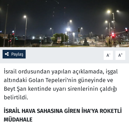
Resmi İlanlar
Rüya Tabirleri
Sağlık
Paylaş
-
+
A
A
Savunma Sanayi
İsrail ordusundan yapılan açıklamada, işgal
Seçim 2023
altındaki Golan Tepeleri'nin güneyinde ve
Spor
Beyt Şan kentinde uyarı sirenlerinin çaldığı
belirtildi.
Teknoloji ve Bilim
İSRAİL HAVA SAHASINA GİREN İHA'YA ROKETLİ
Televizyon
MÜDAHALE