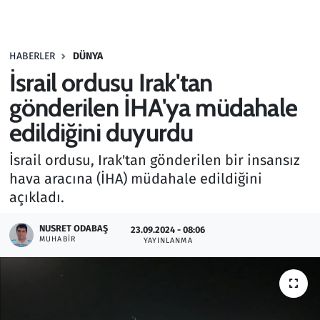
Gündem
HABERLER
DÜNYA
Haber
İsrail ordusu Irak'tan
Kültür Sanat
gönderilen İHA'ya müdahale
edildiğini duyurdu
Kurumsal Haberler
İsrail ordusu, Irak'tan gönderilen bir insansız
Lezzet Durağı
hava aracına (İHA) müdahale edildiğini
açıkladı.
Memur ve Kamu
NUSRET ODABAŞ
23.09.2024 - 08:06
MUHABIR
YAYINLANMA
Otomobil
Oyun
Ramazan