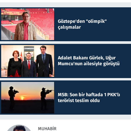
Göztepe'den "olimpik"
çalışmalar
Adalet Bakanı Gürlek, Uğur
Mumcu'nun ailesiyle görüştü
MSB: Son bir haftada 1 PKK'lı
terörist teslim oldu
MUHABIR