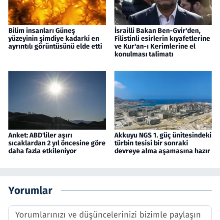
Bilim insanları Güneş
İsrailli Bakan Ben-Gvir'den,
yüzeyinin şimdiye kadarki en
Filistinli esirlerin kıyafetlerine
ayrıntılı görüntüsünü elde etti
ve Kur'an-ı Kerimlerine el
konulması talimatı
Anket: ABD'liler aşırı
Akkuyu NGS 1. güç ünitesindeki
sıcaklardan 2 yıl öncesine göre
türbin tesisi bir sonraki
daha fazla etkileniyor
devreye alma aşamasına hazır
Yorumlar