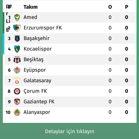
#
Takım
O
P
Amed
0
0
1
Erzurumspor FK
0
0
2
Başakşehir
0
0
3
Kocaelispor
0
0
4
Beşiktaş
0
0
5
Eyüpspor
0
0
6
Galatasaray
0
0
7
Çorum FK
0
0
8
Gaziantep FK
0
0
9
Alanyaspor
0
0
10
Detaylar için tıklayın