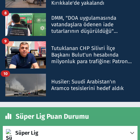
Kırıkkale'de yakalandı
8
DMM, "DOA uygulamasında
vatandaşlara ödenen iade
tutarlarının düşürüldüğü"
iddiasını yalanladı
9
Tutuklanan CHP Silivri İlçe
Başkanı Bulut'un hesabında
milyonluk para trafiğine: Patron
talimat verdi, ben gönderdim
10
Husiler: Suudi Arabistan'ın
Aramco tesislerini hedef aldık
Süper Lig Puan Durumu
Süper Lig