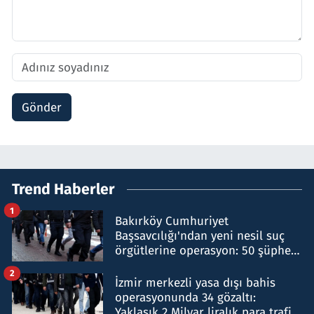
Gönder
Trend Haberler
1
Bakırköy Cumhuriyet
Başsavcılığı'ndan yeni nesil suç
örgütlerine operasyon: 50 şüpheli
hakkında gözaltı kararı
2
İzmir merkezli yasa dışı bahis
operasyonunda 34 gözaltı:
Yaklaşık 2 Milyar liralık para trafiği