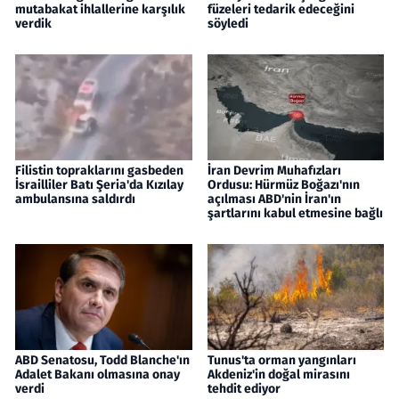
mutabakat ihlallerine karşılık
füzeleri tedarik edeceğini
verdik
söyledi
Filistin topraklarını gasbeden
İran Devrim Muhafızları
İsrailliler Batı Şeria'da Kızılay
Ordusu: Hürmüz Boğazı'nın
ambulansına saldırdı
açılması ABD'nin İran'ın
şartlarını kabul etmesine bağlı
ABD Senatosu, Todd Blanche'ın
Tunus'ta orman yangınları
Adalet Bakanı olmasına onay
Akdeniz'in doğal mirasını
verdi
tehdit ediyor