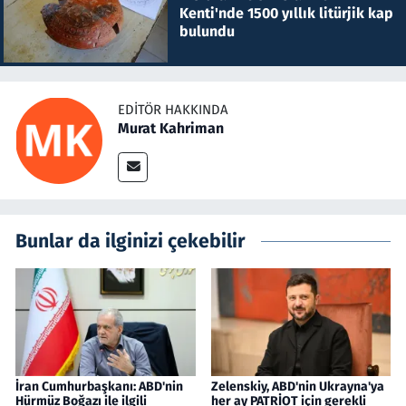
Kenti'nde 1500 yıllık litürjik kap
bulundu
EDITÖR HAKKINDA
Murat Kahriman
Bunlar da ilginizi çekebilir
İran Cumhurbaşkanı: ABD'nin
Zelenskiy, ABD'nin Ukrayna'ya
Hürmüz Boğazı ile ilgili
her ay PATRİOT için gerekli