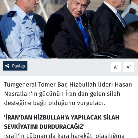
Resmi İlanlar
Rüya Tabirleri
Sağlık
Savunma Sanayi
Paylaş
-
+
A
A
Seçim 2023
Tümgeneral Tomer Bar, Hizbullah lideri Hasan
Spor
Nasrallah'ın gücünün İran'dan gelen silah
desteğine bağlı olduğunu vurguladı.
Teknoloji ve Bilim
'İRAN'DAN HİZBULLAH'A YAPILACAK SİLAH
Televizyon
SEVKİYATINI DURDURACAĞIZ'
İsrail'in Lübnan'da kara harekâtı olasılığına