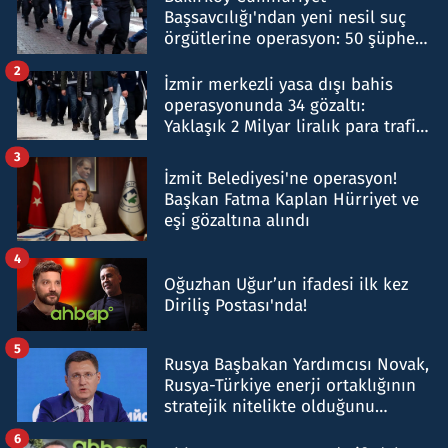
Başsavcılığı'ndan yeni nesil suç
örgütlerine operasyon: 50 şüpheli
hakkında gözaltı kararı
2
İzmir merkezli yasa dışı bahis
operasyonunda 34 gözaltı:
Yaklaşık 2 Milyar liralık para trafiği
tespit edildi
3
İzmit Belediyesi'ne operasyon!
Başkan Fatma Kaplan Hürriyet ve
eşi gözaltına alındı
4
Oğuzhan Uğur’un ifadesi ilk kez
Diriliş Postası'nda!
5
Rusya Başbakan Yardımcısı Novak,
Rusya-Türkiye enerji ortaklığının
stratejik nitelikte olduğunu
belirtti
6