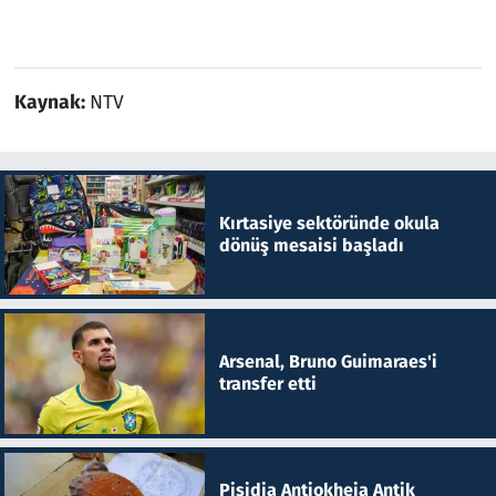
Kaynak:
NTV
Kırtasiye sektöründe okula
dönüş mesaisi başladı
Arsenal, Bruno Guimaraes'i
transfer etti
Pisidia Antiokheia Antik