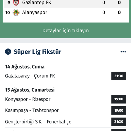
Gaziantep FK
0
0
9
Alanyaspor
0
0
10
Detaylar için tıklayın
Süper Lig Fikstür
14 Ağustos, Cuma
Galatasaray - Çorum FK
21:30
15 Ağustos, Cumartesi
Konyaspor - Rizespor
19:00
Kasımpaşa - Trabzonspor
19:00
Gençlerbirliği S.K. - Fenerbahçe
21:30