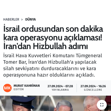
Gündem
HABERLER
DÜNYA
Haber
İsrail ordusundan son dakika
Kültür Sanat
kara operasyonu açıklaması!
İran'dan Hizbullah adımı
Kurumsal Haberler
İsrail Hava Kuvvetleri Komutanı Tümgeneral
Lezzet Durağı
Tomer Bar, İran'dan Hizbullah'a yapılacak
silah sevkiyatını durduracaklarını ve kara
Memur ve Kamu
operasyonuna hazır olduklarını açıkladı.
Otomobil
MURAT KAHRIMAN
27.09.2024 - 07:28
27.09.2024 - 16:26
EDITÖR
YAYINLANMA
GÜNCELLEME
Oyun
Ramazan