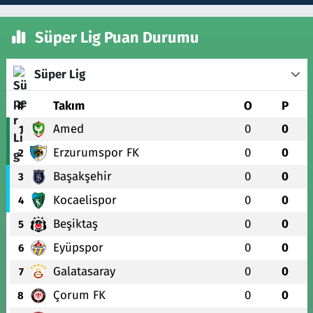
Süper Lig Puan Durumu
Süper Lig
#
Takım
O
P
Amed
0
0
1
Erzurumspor FK
0
0
2
Başakşehir
0
0
3
Kocaelispor
0
0
4
Beşiktaş
0
0
5
Eyüpspor
0
0
6
Galatasaray
0
0
7
Çorum FK
0
0
8