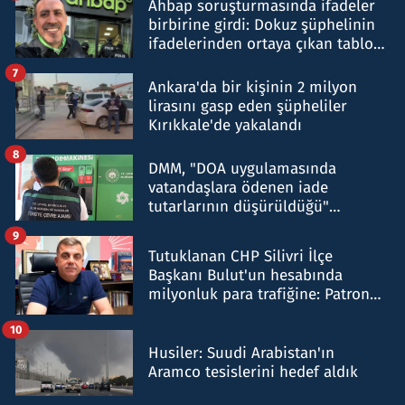
Ahbap soruşturmasında ifadeler
birbirine girdi: Dokuz şüphelinin
ifadelerinden ortaya çıkan tablo
şok etti
7
Ankara'da bir kişinin 2 milyon
lirasını gasp eden şüpheliler
Kırıkkale'de yakalandı
8
DMM, "DOA uygulamasında
vatandaşlara ödenen iade
tutarlarının düşürüldüğü"
iddiasını yalanladı
9
Tutuklanan CHP Silivri İlçe
Başkanı Bulut'un hesabında
milyonluk para trafiğine: Patron
talimat verdi, ben gönderdim
10
Husiler: Suudi Arabistan'ın
Aramco tesislerini hedef aldık