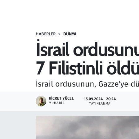
Resmi İlanlar
Rüya Tabirleri
HABERLER
DÜNYA
İsrail ordusun
Sağlık
7 Filistinli öld
Savunma Sanayi
Seçim 2023
İsrail ordusunun, Gazze'ye düz
Spor
HICRET YÜCEL
15.09.2024 - 20:24
MUHABIR
YAYINLANMA
Teknoloji ve Bilim
Televizyon