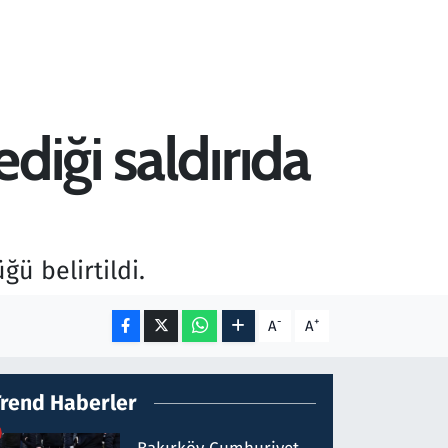
diği saldırıda
ğü belirtildi.
-
+
A
A
Trend Haberler