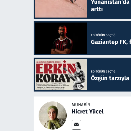
Yunanistan'da B
arttı
EDITÖRÜN SEÇTIĞI
Gaziantep FK, 
EDITÖRÜN SEÇTIĞI
Özgün tarzıyla
MUHABIR
Hicret Yücel