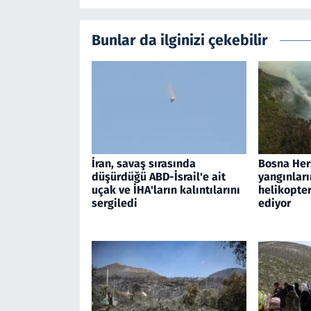
Bunlar da ilginizi çekebilir
İran, savaş sırasında
Bosna Her
düşürdüğü ABD-İsrail'e ait
yangınları
uçak ve İHA'ların kalıntılarını
helikopte
sergiledi
ediyor