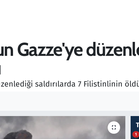
un Gazze'ye düzenle
ü
enlediği saldırılarda 7 Filistinlinin öldü
1