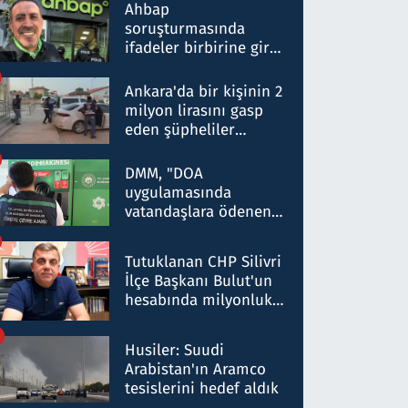
nitelikte olduğunu
Ahbap
belirtti
soruşturmasında
ifadeler birbirine girdi:
Dokuz şüphelinin
ifadelerinden ortaya
Ankara'da bir kişinin 2
çıkan tablo şok etti
milyon lirasını gasp
eden şüpheliler
Kırıkkale'de yakalandı
DMM, "DOA
uygulamasında
vatandaşlara ödenen
iade tutarlarının
düşürüldüğü" iddiasını
Tutuklanan CHP Silivri
yalanladı
İlçe Başkanı Bulut'un
hesabında milyonluk
para trafiğine: Patron
talimat verdi, ben
Husiler: Suudi
gönderdim
Arabistan'ın Aramco
tesislerini hedef aldık