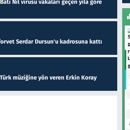
atı Nil virüsü vakaları geçen yıla göre
forvet Serdar Dursun'u kadrosuna kattı
 Türk müziğine yön veren Erkin Koray