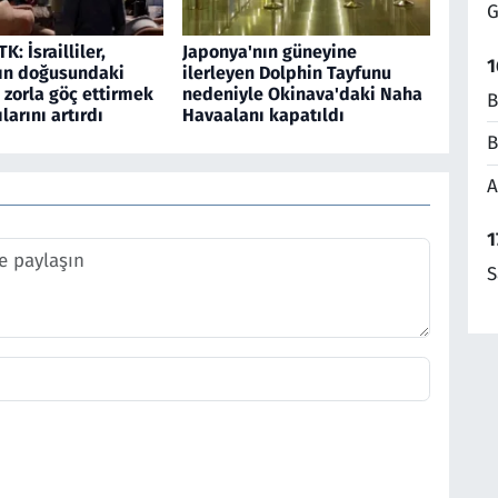
G
TK: İsrailliler,
Japonya'nın güneyine
1
ın doğusundaki
ilerleyen Dolphin Tayfunu
 zorla göç ettirmek
nedeniyle Okinava'daki Naha
B
ılarını artırdı
Havaalanı kapatıldı
B
A
1
S