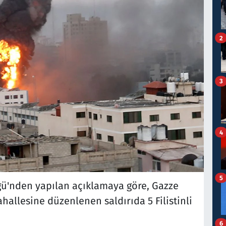
2
3
4
5
ü'nden yapılan açıklamaya göre, Gazze
allesine düzenlenen saldırıda 5 Filistinli
6