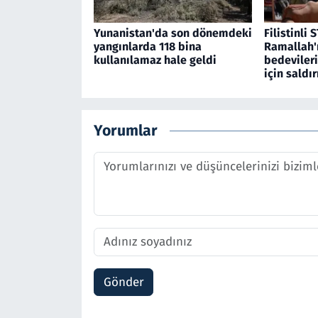
Yunanistan'da son dönemdeki
Filistinli S
yangınlarda 118 bina
Ramallah'
kullanılamaz hale geldi
bedevileri
için saldır
Yorumlar
Gönder