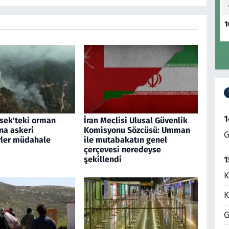
1
1
sek'teki orman
İran Meclisi Ulusal Güvenlik
na askeri
Komisyonu Sözcüsü: Umman
G
rler müdahale
ile mutabakatın genel
çerçevesi neredeyse
1
şekillendi
K
K
G