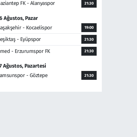
aziantep FK - Alanyaspor
21:30
6 Ağustos, Pazar
aşakşehir - Kocaelispor
19:00
eşiktaş - Eyüpspor
21:30
med - Erzurumspor FK
21:30
7 Ağustos, Pazartesi
amsunspor - Göztepe
21:30