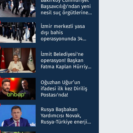
Bakırköy Cumhuriyet
Başsavcılığı'ndan yeni
nesil suç örgütlerine
operasyon: 50 şüpheli
hakkında gözaltı kararı
İzmir merkezli yasa
dışı bahis
operasyonunda 34
gözaltı: Yaklaşık 2
Milyar liralık para
İzmit Belediyesi'ne
trafiği tespit edildi
operasyon! Başkan
Fatma Kaplan Hürriyet
ve eşi gözaltına alındı
Oğuzhan Uğur’un
ifadesi ilk kez Diriliş
Postası'nda!
Rusya Başbakan
Yardımcısı Novak,
Rusya-Türkiye enerji
ortaklığının stratejik