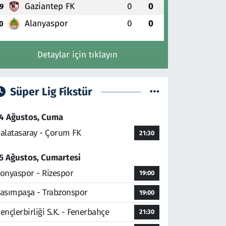
Gaziantep FK
0
0
9
Alanyaspor
0
0
0
Detaylar için tıklayın
Süper Lig Fikstür
4 Ağustos, Cuma
alatasaray - Çorum FK
21:30
5 Ağustos, Cumartesi
onyaspor - Rizespor
19:00
asımpaşa - Trabzonspor
19:00
ençlerbirliği S.K. - Fenerbahçe
21:30