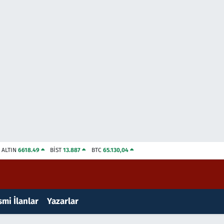
ALTIN
6618.49
BİST
13.887
BTC
65.130,04
mi İlanlar
Yazarlar