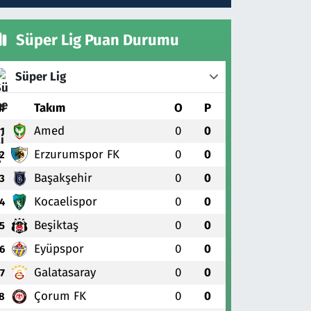
Süper Lig Puan Durumu
Süper Lig
#
Takım
O
P
Amed
0
0
1
Erzurumspor FK
0
0
2
Başakşehir
0
0
3
Kocaelispor
0
0
4
Beşiktaş
0
0
5
Eyüpspor
0
0
6
Galatasaray
0
0
7
Çorum FK
0
0
8