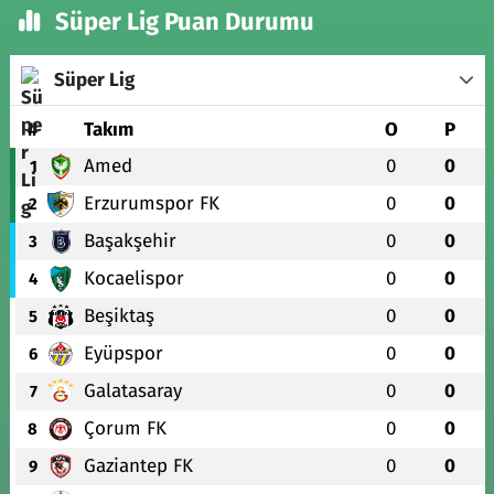
Süper Lig Puan Durumu
Süper Lig
#
Takım
O
P
Amed
0
0
1
Erzurumspor FK
0
0
2
Başakşehir
0
0
3
Kocaelispor
0
0
4
Beşiktaş
0
0
5
Eyüpspor
0
0
6
Galatasaray
0
0
7
Çorum FK
0
0
8
Gaziantep FK
0
0
9