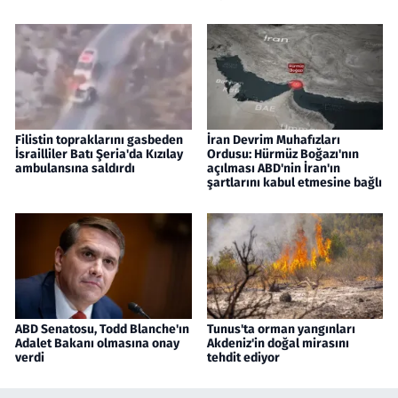
Filistin topraklarını gasbeden
İran Devrim Muhafızları
İsrailliler Batı Şeria'da Kızılay
Ordusu: Hürmüz Boğazı'nın
ambulansına saldırdı
açılması ABD'nin İran'ın
şartlarını kabul etmesine bağlı
ABD Senatosu, Todd Blanche'ın
Tunus'ta orman yangınları
Adalet Bakanı olmasına onay
Akdeniz'in doğal mirasını
verdi
tehdit ediyor