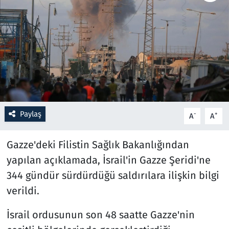
Resmi İlanlar
Rüya Tabirleri
Sağlık
Savunma Sanayi
Paylaş
-
+
A
A
Seçim 2023
Gazze'deki Filistin Sağlık Bakanlığından
Spor
yapılan açıklamada, İsrail'in Gazze Şeridi'ne
344 gündür sürdürdüğü saldırılara ilişkin bilgi
Teknoloji ve Bilim
verildi.
Televizyon
İsrail ordusunun son 48 saatte Gazze'nin