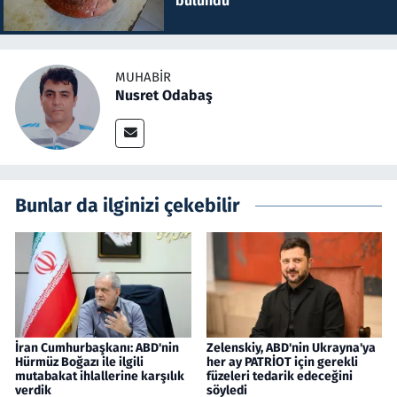
bulundu
MUHABIR
Nusret Odabaş
Bunlar da ilginizi çekebilir
İran Cumhurbaşkanı: ABD'nin
Zelenskiy, ABD'nin Ukrayna'ya
Hürmüz Boğazı ile ilgili
her ay PATRİOT için gerekli
mutabakat ihlallerine karşılık
füzeleri tedarik edeceğini
verdik
söyledi