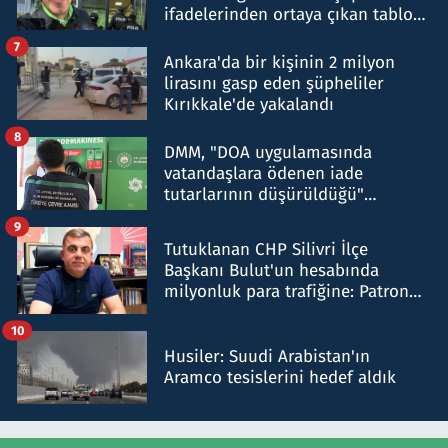
ifadelerinden ortaya çıkan tablo
şok etti
7
Ankara'da bir kişinin 2 milyon
lirasını gasp eden şüpheliler
Kırıkkale'de yakalandı
8
DMM, "DOA uygulamasında
vatandaşlara ödenen iade
tutarlarının düşürüldüğü"
iddiasını yalanladı
9
Tutuklanan CHP Silivri İlçe
Başkanı Bulut'un hesabında
milyonluk para trafiğine: Patron
talimat verdi, ben gönderdim
10
Husiler: Suudi Arabistan'ın
Aramco tesislerini hedef aldık