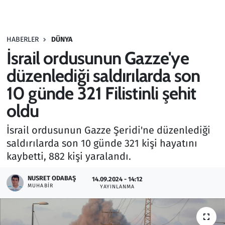
Gündem
HABERLER
DÜNYA
Haber
İsrail ordusunun Gazze'ye
Kültür Sanat
düzenlediği saldırılarda son
10 günde 321 Filistinli şehit
Kurumsal Haberler
oldu
Lezzet Durağı
İsrail ordusunun Gazze Şeridi'ne düzenlediği
saldırılarda son 10 günde 321 kişi hayatını
Memur ve Kamu
kaybetti, 882 kişi yaralandı.
Otomobil
NUSRET ODABAŞ
14.09.2024 - 14:12
MUHABIR
YAYINLANMA
Oyun
Ramazan