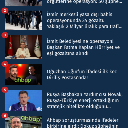
örgütlerine operasyon: 50 şüpheli
hakkında gözaltı kararı
2
İzmir merkezli yasa dışı bahis
operasyonunda 34 gözaltı:
Yaklaşık 2 Milyar liralık para trafiği
tespit edildi
3
İzmit Belediyesi'ne operasyon!
Başkan Fatma Kaplan Hürriyet ve
eşi gözaltına alındı
4
Oğuzhan Uğur’un ifadesi ilk kez
Diriliş Postası'nda!
5
Rusya Başbakan Yardımcısı Novak,
Rusya-Türkiye enerji ortaklığının
stratejik nitelikte olduğunu
belirtti
6
Ahbap soruşturmasında ifadeler
birbirine girdi: Dokuz şüphelinin