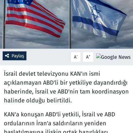
Resmi İlanlar
Rüya Tabirleri
Sağlık
Paylaş
-
+
A
A
Savunma Sanayi
İsrail devlet televizyonu KAN'ın ismi
Seçim 2023
açıklanmayan ABD'li bir yetkiliye dayandırdığı
Spor
haberinde, İsrail ve ABD'nin tam koordinasyon
halinde olduğu belirtildi.
Teknoloji ve Bilim
KAN'a konuşan ABD'li yetkili, İsrail ve ABD
Televizyon
ordularının İran'a saldırıların yeniden
başlatılmasına ilişkin ortak hazırlıkları