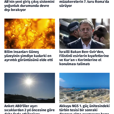
AB'nin yeni giriş çıkış sistemini
müzakerelerin 7. turu Roma'da
yoğunluk durumunda devre
sürüyor
dışı bırakıyor
Bilim insanları Güneş
İsrailli Bakan Ben-Gvir'den,
yüzeyinin şimdiye kadarki en
Filistinli esirlerin kıyafetlerine
ayrıntılı görüntüsünü elde etti
ve Kur'an-ı Kerimlerine el
konulması talimatı
Anket: ABD'liler aşırı
Akkuyu NGS 1. güç ünitesindeki
sıcaklardan 2 yıl öncesine göre
türbin tesisi bir sonraki