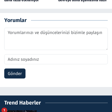
daha fazla etkileniyor
devreye alma aşamasına hazır
Yorumlar
Gönder
Trend Haberler
1