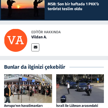
MSB: Son bir haftada 1 PKK'lı
terörist teslim oldu
EDITÖR HAKKINDA
Vildan A.
Bunlar da ilginizi çekebilir
Avrupa'nın havalimanları
İsrail ile Lübnan arasındaki