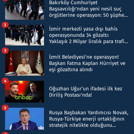
Bakırköy Cumhuriyet
Başsavcılığı'ndan yeni nesil suç
örgütlerine operasyon: 50 şüpheli
hakkında gözaltı kararı
2
İzmir merkezli yasa dışı bahis
operasyonunda 34 gözaltı:
Yaklaşık 2 Milyar liralık para trafiği
tespit edildi
3
İzmit Belediyesi'ne operasyon!
Başkan Fatma Kaplan Hürriyet ve
eşi gözaltına alındı
4
Oğuzhan Uğur’un ifadesi ilk kez
Diriliş Postası'nda!
5
Rusya Başbakan Yardımcısı Novak,
Rusya-Türkiye enerji ortaklığının
stratejik nitelikte olduğunu
belirtti