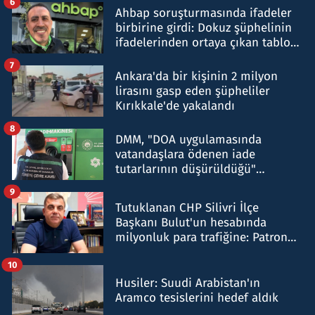
6
Ahbap soruşturmasında ifadeler
birbirine girdi: Dokuz şüphelinin
ifadelerinden ortaya çıkan tablo
şok etti
7
Ankara'da bir kişinin 2 milyon
lirasını gasp eden şüpheliler
Kırıkkale'de yakalandı
8
DMM, "DOA uygulamasında
vatandaşlara ödenen iade
tutarlarının düşürüldüğü"
iddiasını yalanladı
9
Tutuklanan CHP Silivri İlçe
Başkanı Bulut'un hesabında
milyonluk para trafiğine: Patron
talimat verdi, ben gönderdim
10
Husiler: Suudi Arabistan'ın
Aramco tesislerini hedef aldık