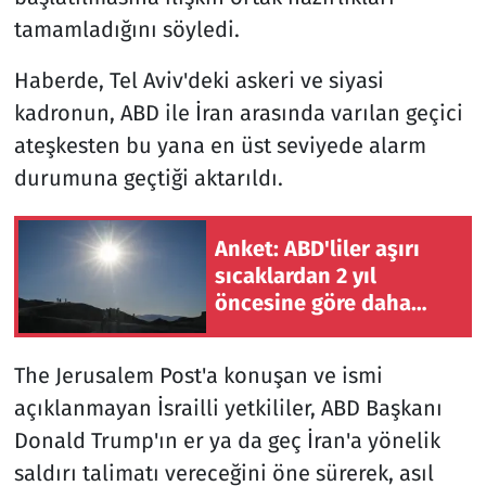
tamamladığını söyledi.
Haberde, Tel Aviv'deki askeri ve siyasi
kadronun, ABD ile İran arasında varılan geçici
ateşkesten bu yana en üst seviyede alarm
durumuna geçtiği aktarıldı.
Anket: ABD'liler aşırı
sıcaklardan 2 yıl
öncesine göre daha
fazla etkileniyor
The Jerusalem Post'a konuşan ve ismi
açıklanmayan İsrailli yetkililer, ABD Başkanı
Donald Trump'ın er ya da geç İran'a yönelik
saldırı talimatı vereceğini öne sürerek, asıl