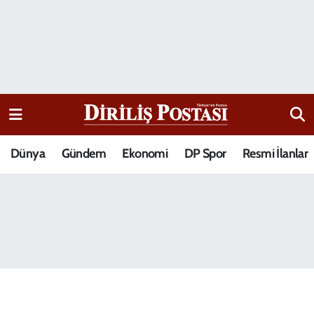
15 Temmuz Destanı
Nöbetçi Eczaneler
Analiz-Yorum
Hava Durumu
Dizi-Film
Trafik Durumu
Dünya
Gündem
Ekonomi
DP Spor
Resmi İlanlar
Dünya
Süper Lig Puan Durumu ve Fikstür
Eğitim
Tüm Manşetler
Ekonomi
Son Dakika Haberleri
Elif Kuşağı
Haber Arşivi
Güncel