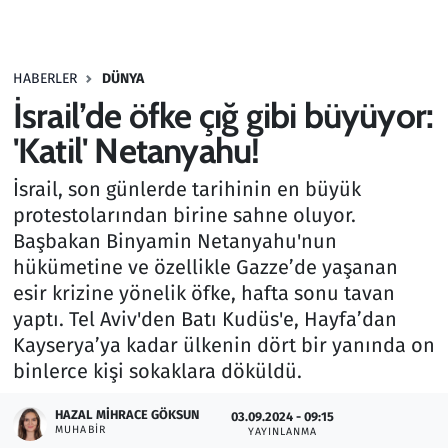
Gündem
HABERLER
DÜNYA
Haber
İsrail’de öfke çığ gibi büyüyor:
Kültür Sanat
'Katil' Netanyahu!
İsrail, son günlerde tarihinin en büyük
Kurumsal Haberler
protestolarından birine sahne oluyor.
Başbakan Binyamin Netanyahu'nun
Lezzet Durağı
hükümetine ve özellikle Gazze’de yaşanan
Memur ve Kamu
esir krizine yönelik öfke, hafta sonu tavan
yaptı. Tel Aviv'den Batı Kudüs'e, Hayfa’dan
Otomobil
Kayserya’ya kadar ülkenin dört bir yanında on
binlerce kişi sokaklara döküldü.
Oyun
HAZAL MIHRACE GÖKSUN
03.09.2024 - 09:15
MUHABIR
YAYINLANMA
Ramazan