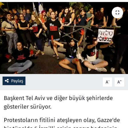
Resmi İlanlar
Rüya Tabirleri
Sağlık
Savunma Sanayi
Seçim 2023
Paylaş
-
+
A
A
Spor
Başkent Tel Aviv ve diğer büyük şehirlerde
Teknoloji ve Bilim
gösteriler sürüyor.
Televizyon
Protestoların fitilini ateşleyen olay, Gazze'de