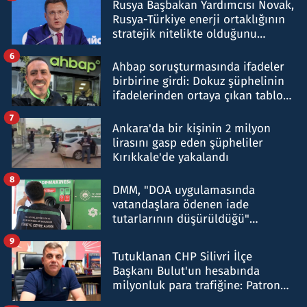
Rusya Başbakan Yardımcısı Novak,
Rusya-Türkiye enerji ortaklığının
stratejik nitelikte olduğunu
belirtti
6
Ahbap soruşturmasında ifadeler
birbirine girdi: Dokuz şüphelinin
ifadelerinden ortaya çıkan tablo
şok etti
7
Ankara'da bir kişinin 2 milyon
lirasını gasp eden şüpheliler
Kırıkkale'de yakalandı
8
DMM, "DOA uygulamasında
vatandaşlara ödenen iade
tutarlarının düşürüldüğü"
iddiasını yalanladı
9
Tutuklanan CHP Silivri İlçe
Başkanı Bulut'un hesabında
milyonluk para trafiğine: Patron
talimat verdi, ben gönderdim