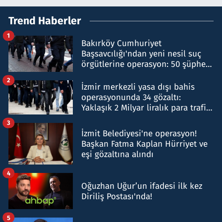
Trend Haberler
1
Bakırköy Cumhuriyet
Başsavcılığı'ndan yeni nesil suç
örgütlerine operasyon: 50 şüpheli
hakkında gözaltı kararı
2
İzmir merkezli yasa dışı bahis
operasyonunda 34 gözaltı:
Yaklaşık 2 Milyar liralık para trafiği
tespit edildi
3
İzmit Belediyesi'ne operasyon!
Başkan Fatma Kaplan Hürriyet ve
eşi gözaltına alındı
4
Oğuzhan Uğur’un ifadesi ilk kez
Diriliş Postası'nda!
5