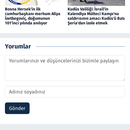
Bosna Hersek'in ilk
Kudüs Valiliği: İsrail'in
cumhurbaşkanı merhum Aliya
Kalendiya Mülteci Kampı'na
İzetbegoviç, doğumunun
saldırısının amacı Kudüs'ü Batı
101'inci yılında anılıyor
Şeria'dan izole etmek
Yorumlar
Gönder