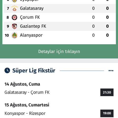
Galatasaray
0
0
7
Çorum FK
0
0
8
Gaziantep FK
0
0
9
Alanyaspor
0
0
10
Detaylar için tıklayın
Süper Lig Fikstür
14 Ağustos, Cuma
Galatasaray - Çorum FK
21:30
15 Ağustos, Cumartesi
Konyaspor - Rizespor
19:00