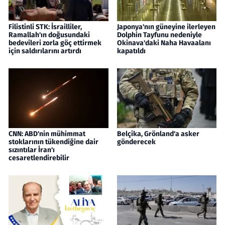
Filistinli STK: İsrailliler,
Japonya'nın güneyine ilerleyen
Ramallah'ın doğusundaki
Dolphin Tayfunu nedeniyle
bedevileri zorla göç ettirmek
Okinava'daki Naha Havaalanı
için saldırılarını artırdı
kapatıldı
CNN: ABD'nin mühimmat
Belçika, Grönland'a asker
stoklarının tükendiğine dair
gönderecek
sızıntılar İran'ı
cesaretlendirebilir