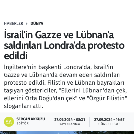
Gündem
HABERLER
DÜNYA
Haber
İsrail'in Gazze ve Lübnan'a
Kültür Sanat
saldırıları Londra'da protesto
edildi
Kurumsal Haberler
İngiltere'nin başkenti Londra'da, İsrail'in
Lezzet Durağı
Gazze ve Lübnan'da devam eden saldırıları
protesto edildi. Filistin ve Lübnan bayrakları
Memur ve Kamu
taşıyan göstericiler, "Ellerini Lübnan'dan çek,
ellerini Orta Doğu'dan çek" ve "Özgür Filistin"
Otomobil
sloganları attı.
Oyun
SERCAN AKKUZU
27.09.2024 - 08:31
27.09.2024 - 16:57
EDITÖR
YAYINLANMA
GÜNCELLEME
Ramazan