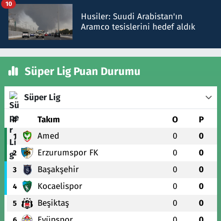
10
Husiler: Suudi Arabistan'ın
Aramco tesislerini hedef aldık
Süper Lig Puan Durumu
Süper Lig
#
Takım
O
P
Amed
0
0
1
Erzurumspor FK
0
0
2
Başakşehir
0
0
3
Kocaelispor
0
0
4
Beşiktaş
0
0
5
Eyüpspor
0
0
6