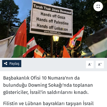
Resmi İlanlar
Rüya Tabirleri
Sağlık
Savunma Sanayi
Seçim 2023
Paylaş
-
+
A
A
Spor
Başbakanlık Ofisi 10 Numara'nın da
Teknoloji ve Bilim
bulunduğu Downing Sokağı'nda toplanan
göstericiler, İsrail'in saldırılarını kınadı.
Televizyon
Filistin ve Lübnan bayrakları taşıyan İsrail