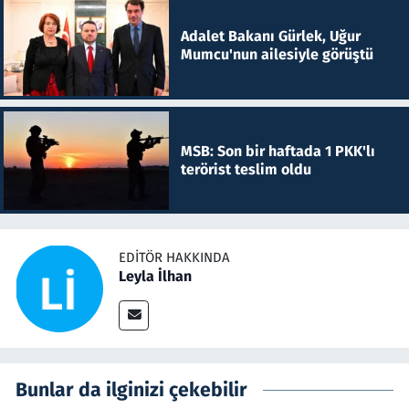
Adalet Bakanı Gürlek, Uğur
Mumcu'nun ailesiyle görüştü
MSB: Son bir haftada 1 PKK'lı
terörist teslim oldu
EDITÖR HAKKINDA
Leyla İlhan
Bunlar da ilginizi çekebilir