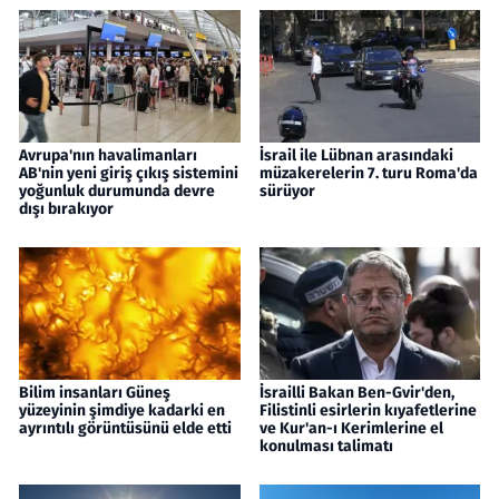
Avrupa'nın havalimanları
İsrail ile Lübnan arasındaki
AB'nin yeni giriş çıkış sistemini
müzakerelerin 7. turu Roma'da
yoğunluk durumunda devre
sürüyor
dışı bırakıyor
Bilim insanları Güneş
İsrailli Bakan Ben-Gvir'den,
yüzeyinin şimdiye kadarki en
Filistinli esirlerin kıyafetlerine
ayrıntılı görüntüsünü elde etti
ve Kur'an-ı Kerimlerine el
konulması talimatı