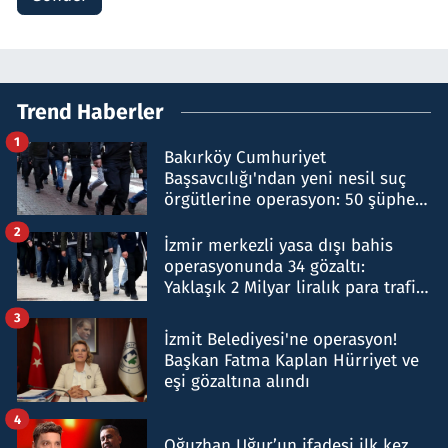
Trend Haberler
1
Bakırköy Cumhuriyet
Başsavcılığı'ndan yeni nesil suç
örgütlerine operasyon: 50 şüpheli
hakkında gözaltı kararı
2
İzmir merkezli yasa dışı bahis
operasyonunda 34 gözaltı:
Yaklaşık 2 Milyar liralık para trafiği
tespit edildi
3
İzmit Belediyesi'ne operasyon!
Başkan Fatma Kaplan Hürriyet ve
eşi gözaltına alındı
4
Oğuzhan Uğur’un ifadesi ilk kez