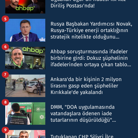
Diriliş Postası'nda!
5
Rusya Başbakan Yardımcısı Novak,
Rusya-Türkiye enerji ortaklığının
stratejik nitelikte olduğunu
belirtti
6
Ahbap soruşturmasında ifadeler
birbirine girdi: Dokuz şüphelinin
ifadelerinden ortaya çıkan tablo
şok etti
7
Ankara'da bir kişinin 2 milyon
lirasını gasp eden şüpheliler
Kırıkkale'de yakalandı
8
DMM, "DOA uygulamasında
vatandaşlara ödenen iade
tutarlarının düşürüldüğü"
iddiasını yalanladı
9
Tutuklanan CHP Silivri İlçe