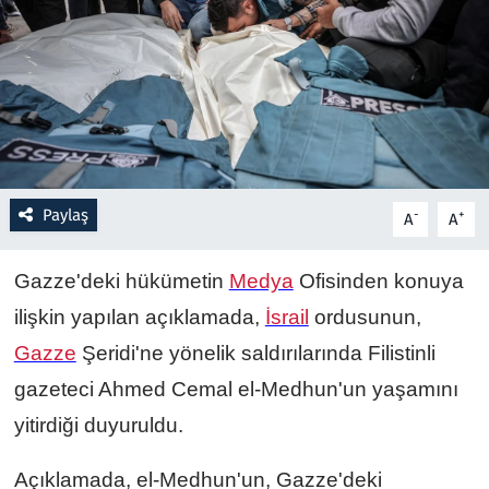
Resmi İlanlar
Rüya Tabirleri
Sağlık
Paylaş
Savunma Sanayi
-
+
A
A
Seçim 2023
Gazze'deki hükümetin
Medya
Ofisinden konuya
ilişkin yapılan açıklamada,
İsrail
ordusunun,
Spor
Gazze
Şeridi'ne yönelik saldırılarında Filistinli
Teknoloji ve Bilim
gazeteci Ahmed Cemal el-Medhun'un yaşamını
yitirdiği duyuruldu.
Televizyon
Açıklamada, el-Medhun'un, Gazze'deki