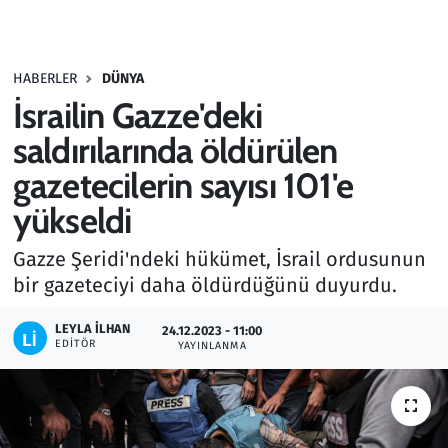
Gündem
HABERLER
DÜNYA
Haber
İsrailin Gazze'deki
Kültür Sanat
saldırılarında öldürülen
gazetecilerin sayısı 101'e
Kurumsal Haberler
yükseldi
Lezzet Durağı
Gazze Şeridi'ndeki hükümet, İsrail ordusunun
bir gazeteciyi daha öldürdüğünü duyurdu.
Memur ve Kamu
LEYLA İLHAN
24.12.2023 - 11:00
Otomobil
EDITÖR
YAYINLANMA
Oyun
Ramazan