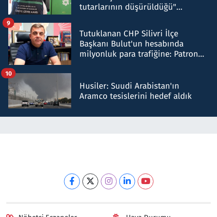
tutarlarının düşürüldüğü"
iddiasını yalanladı
9
Tutuklanan CHP Silivri İlçe
Başkanı Bulut'un hesabında
milyonluk para trafiğine: Patron
talimat verdi, ben gönderdim
10
Husiler: Suudi Arabistan'ın
Aramco tesislerini hedef aldık