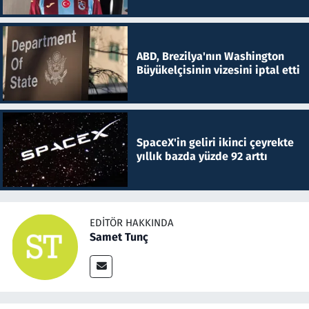
ABD, Brezilya'nın Washington
Büyükelçisinin vizesini iptal etti
SpaceX'in geliri ikinci çeyrekte
yıllık bazda yüzde 92 arttı
EDITÖR HAKKINDA
Samet Tunç