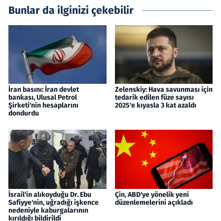
Bunlar da ilginizi çekebilir
İran basını: İran devlet
Zelenskiy: Hava savunması için
bankası, Ulusal Petrol
tedarik edilen füze sayısı
Şirketi'nin hesaplarını
2025'e kıyasla 3 kat azaldı
dondurdu
İsrail'in alıkoyduğu Dr. Ebu
Çin, ABD'ye yönelik yeni
Safiyye'nin, uğradığı işkence
düzenlemelerini açıkladı
nedeniyle kaburgalarının
kırıldığı bildirildi