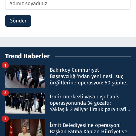
Gönder
Trend Haberler
1
Bakırköy Cumhuriyet
Başsavcılığı'ndan yeni nesil suç
örgütlerine operasyon: 50 şüpheli
hakkında gözaltı kararı
2
İzmir merkezli yasa dışı bahis
operasyonunda 34 gözaltı:
Yaklaşık 2 Milyar liralık para trafiği
tespit edildi
3
İzmit Belediyesi'ne operasyon!
Başkan Fatma Kaplan Hürriyet ve