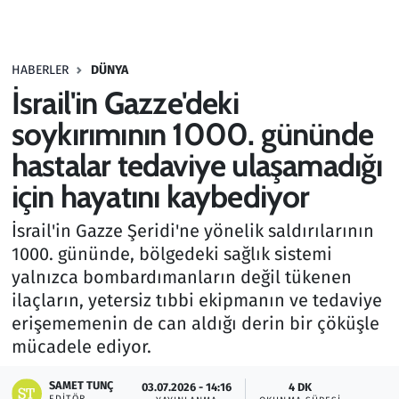
Gündem
HABERLER
DÜNYA
Haber
İsrail'in Gazze'deki
Kültür Sanat
soykırımının 1000. gününde
hastalar tedaviye ulaşamadığı
Kurumsal Haberler
için hayatını kaybediyor
Lezzet Durağı
İsrail'in Gazze Şeridi'ne yönelik saldırılarının
1000. gününde, bölgedeki sağlık sistemi
Memur ve Kamu
yalnızca bombardımanların değil tükenen
ilaçların, yetersiz tıbbi ekipmanın ve tedaviye
Otomobil
erişememenin de can aldığı derin bir çöküşle
mücadele ediyor.
Oyun
SAMET TUNÇ
03.07.2026 - 14:16
4 DK
Ramazan
EDITÖR