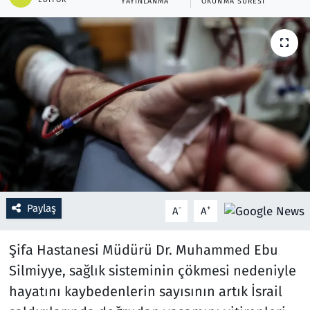
YAYINLANMA
OKUNMA SÜRESI
Resmi İlanlar
Rüya Tabirleri
Sağlık
Savunma Sanayi
Seçim 2023
Spor
Paylaş
-
+
A
A
Teknoloji ve Bilim
Şifa Hastanesi Müdürü Dr. Muhammed Ebu
Silmiyye, sağlık sisteminin çökmesi nedeniyle
Televizyon
hayatını kaybedenlerin sayısının artık İsrail