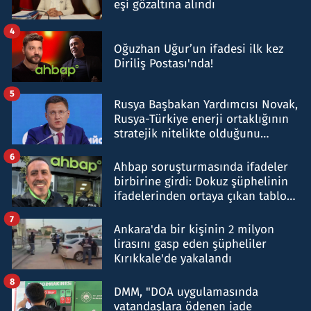
eşi gözaltına alındı
4
Oğuzhan Uğur’un ifadesi ilk kez
Diriliş Postası'nda!
5
Rusya Başbakan Yardımcısı Novak,
Rusya-Türkiye enerji ortaklığının
stratejik nitelikte olduğunu
belirtti
6
Ahbap soruşturmasında ifadeler
birbirine girdi: Dokuz şüphelinin
ifadelerinden ortaya çıkan tablo
şok etti
7
Ankara'da bir kişinin 2 milyon
lirasını gasp eden şüpheliler
Kırıkkale'de yakalandı
8
DMM, "DOA uygulamasında
vatandaşlara ödenen iade