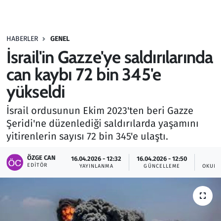
Gündem
HABERLER
GENEL
Haber
İsrail'in Gazze'ye saldırılarında
Kültür Sanat
can kaybı 72 bin 345'e
yükseldi
Kurumsal Haberler
İsrail ordusunun Ekim 2023'ten beri Gazze
Lezzet Durağı
Şeridi'ne düzenlediği saldırılarda yaşamını
yitirenlerin sayısı 72 bin 345'e ulaştı.
Memur ve Kamu
ÖZGE CAN
16.04.2026 - 12:32
16.04.2026 - 12:50
EDITÖR
YAYINLANMA
GÜNCELLEME
OKUNM
Otomobil
Oyun
Ramazan