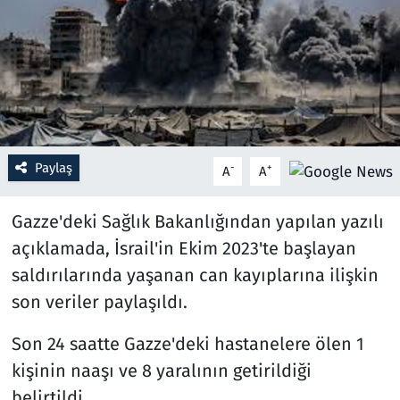
Resmi İlanlar
Rüya Tabirleri
Sağlık
Paylaş
-
+
A
A
Savunma Sanayi
Gazze'deki Sağlık Bakanlığından yapılan yazılı
Seçim 2023
açıklamada, İsrail'in Ekim 2023'te başlayan
Spor
saldırılarında yaşanan can kayıplarına ilişkin
son veriler paylaşıldı.
Teknoloji ve Bilim
Son 24 saatte Gazze'deki hastanelere ölen 1
Televizyon
kişinin naaşı ve 8 yaralının getirildiği
belirtildi.