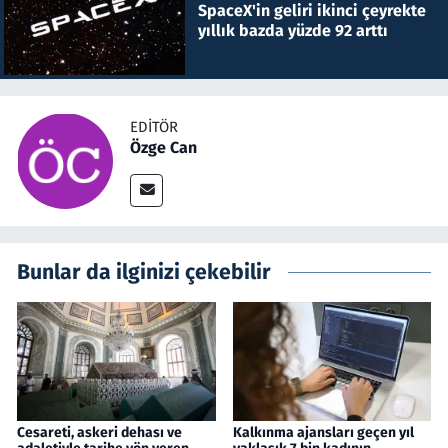
SpaceX'in geliri ikinci çeyrekte
yıllık bazda yüzde 92 arttı
EDITÖR
Özge Can
Bunlar da ilginizi çekebilir
Cesareti, askeri dehası ve
Kalkınma ajansları geçen yıl