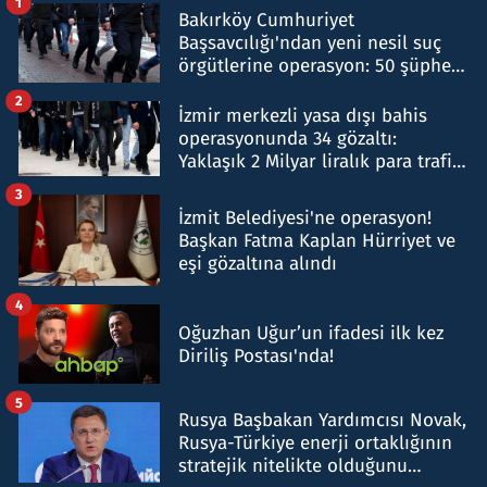
1
Bakırköy Cumhuriyet
Başsavcılığı'ndan yeni nesil suç
örgütlerine operasyon: 50 şüpheli
hakkında gözaltı kararı
2
İzmir merkezli yasa dışı bahis
operasyonunda 34 gözaltı:
Yaklaşık 2 Milyar liralık para trafiği
tespit edildi
3
İzmit Belediyesi'ne operasyon!
Başkan Fatma Kaplan Hürriyet ve
eşi gözaltına alındı
4
Oğuzhan Uğur’un ifadesi ilk kez
Diriliş Postası'nda!
5
Rusya Başbakan Yardımcısı Novak,
Rusya-Türkiye enerji ortaklığının
stratejik nitelikte olduğunu