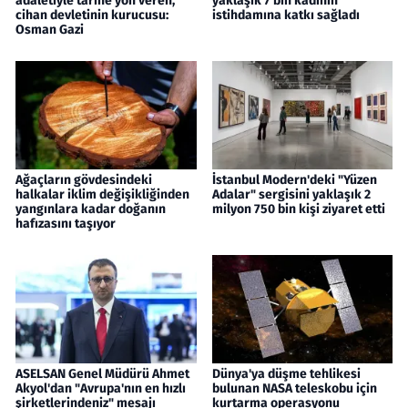
adaletiyle tarihe yön veren,
yaklaşık 7 bin kadının
cihan devletinin kurucusu:
istihdamına katkı sağladı
Osman Gazi
Ağaçların gövdesindeki
İstanbul Modern'deki "Yüzen
halkalar iklim değişikliğinden
Adalar" sergisini yaklaşık 2
yangınlara kadar doğanın
milyon 750 bin kişi ziyaret etti
hafızasını taşıyor
ASELSAN Genel Müdürü Ahmet
Dünya'ya düşme tehlikesi
Akyol'dan "Avrupa'nın en hızlı
bulunan NASA teleskobu için
şirketlerindeniz" mesajı
kurtarma operasyonu