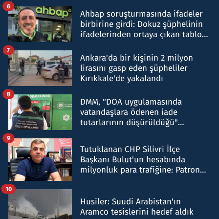
belirtti
6
Ahbap soruşturmasında ifadeler
birbirine girdi: Dokuz şüphelinin
ifadelerinden ortaya çıkan tablo
şok etti
7
Ankara'da bir kişinin 2 milyon
lirasını gasp eden şüpheliler
Kırıkkale'de yakalandı
8
DMM, "DOA uygulamasında
vatandaşlara ödenen iade
tutarlarının düşürüldüğü"
iddiasını yalanladı
9
Tutuklanan CHP Silivri İlçe
Başkanı Bulut'un hesabında
milyonluk para trafiğine: Patron
talimat verdi, ben gönderdim
10
Husiler: Suudi Arabistan'ın
Aramco tesislerini hedef aldık