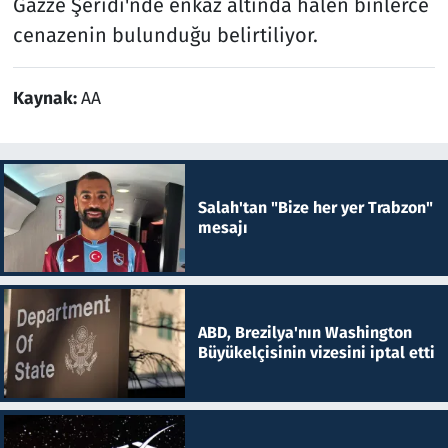
Gazze Şeridi'nde enkaz altında hâlen binlerce
cenazenin bulunduğu belirtiliyor.
Kaynak:
AA
Salah'tan "Bize her yer Trabzon"
mesajı
ABD, Brezilya'nın Washington
Büyükelçisinin vizesini iptal etti