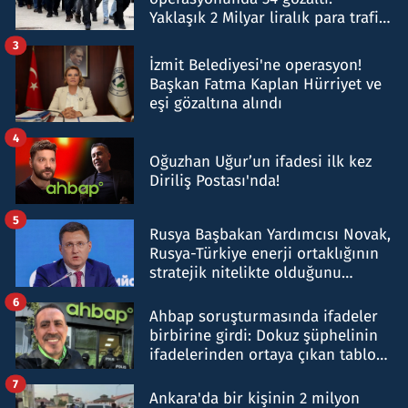
Yaklaşık 2 Milyar liralık para trafiği
tespit edildi
3
İzmit Belediyesi'ne operasyon!
Başkan Fatma Kaplan Hürriyet ve
eşi gözaltına alındı
4
Oğuzhan Uğur’un ifadesi ilk kez
Diriliş Postası'nda!
5
Rusya Başbakan Yardımcısı Novak,
Rusya-Türkiye enerji ortaklığının
stratejik nitelikte olduğunu
belirtti
6
Ahbap soruşturmasında ifadeler
birbirine girdi: Dokuz şüphelinin
ifadelerinden ortaya çıkan tablo
şok etti
7
Ankara'da bir kişinin 2 milyon