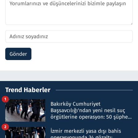
Gönder
Trend Haberler
1
Bakırköy Cumhuriyet
Başsavcılığı'ndan yeni nesil suç
örgütlerine operasyon: 50 şüpheli
hakkında gözaltı kararı
2
İzmir merkezli yasa dışı bahis
operasyonunda 34 gözaltı: