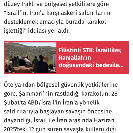
düzey Iraklı ve bölgesel yetkililere göre
"İsrail’in, İran’a karşı askeri saldırılarını
desteklemek amacıyla burada karakol
işlettiği" iddiası yer aldı.
Filistinli STK: İsrailliler,
Ramallah'ın
doğusundaki bedevileri
zorla göç ettirmek için
saldırılarını artırdı
Öte yandan bölgesel güvenlik yetkililerine
göre, Şammari’nin rastladığı karakolun, 28
Şubat'ta ABD/İsrail'in İran’a yönelik
saldırılarıyla başlayan savaşın öncesine
dayandığı, İsrail ile İran arasında Haziran
2025'teki 12 gün süren savaşta kullanıldığı