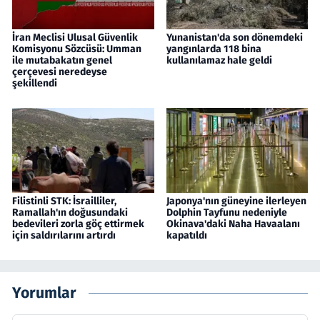
İran Meclisi Ulusal Güvenlik
Yunanistan'da son dönemdeki
Komisyonu Sözcüsü: Umman
yangınlarda 118 bina
ile mutabakatın genel
kullanılamaz hale geldi
çerçevesi neredeyse
şekillendi
Filistinli STK: İsrailliler,
Japonya'nın güneyine ilerleyen
Ramallah'ın doğusundaki
Dolphin Tayfunu nedeniyle
bedevileri zorla göç ettirmek
Okinava'daki Naha Havaalanı
için saldırılarını artırdı
kapatıldı
Yorumlar