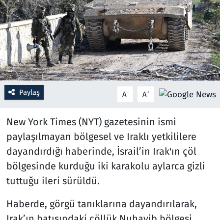
Resmi İlanlar
Rüya Tabirleri
Sağlık
Paylaş
-
+
A
A
Savunma Sanayi
New York Times (NYT) gazetesinin ismi
Seçim 2023
paylaşılmayan bölgesel ve Iraklı yetkililere
Spor
dayandırdığı haberinde, İsrail’in Irak'ın çöl
bölgesinde kurduğu iki karakolu aylarca gizli
Teknoloji ve Bilim
tuttuğu ileri sürüldü.
Televizyon
Haberde, görgü tanıklarına dayandırılarak,
Irak’ın batısındaki çöllük Nuhayib bölgesi