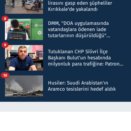
lirasını gasp eden şüpheliler
Kırıkkale'de yakalandı
8
DMM, "DOA uygulamasında
vatandaşlara ödenen iade
tutarlarının düşürüldüğü"
iddiasını yalanladı
9
Tutuklanan CHP Silivri İlçe
Başkanı Bulut'un hesabında
milyonluk para trafiğine: Patron
talimat verdi, ben gönderdim
10
Husiler: Suudi Arabistan'ın
Aramco tesislerini hedef aldık