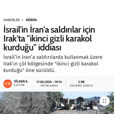
Gündem
HABERLER
DÜNYA
Haber
İsrail'in İran'a saldırılar için
Kültür Sanat
Irak'ta "ikinci gizli karakol
kurduğu" iddiası
Kurumsal Haberler
İsrail’in İran’a saldırılarda kullanmak üzere
Lezzet Durağı
Irak’ın çöl bölgesinde "ikinci gizli karakol
kurduğu" öne sürüldü.
Memur ve Kamu
VILDAN A.
17.05.2026 - 19:14
2 DK
EDITÖR
YAYINLANMA
OKUNMA SÜRESI
Otomobil
Oyun
Ramazan