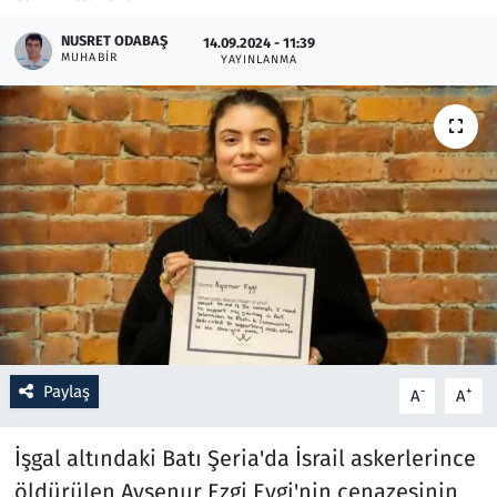
NUSRET ODABAŞ
14.09.2024 - 11:39
Resmi İlanlar
MUHABIR
YAYINLANMA
Rüya Tabirleri
Sağlık
Savunma Sanayi
Seçim 2023
Spor
Teknoloji ve Bilim
Paylaş
-
+
A
A
Televizyon
İşgal altındaki Batı Şeria'da İsrail askerlerince
öldürülen Ayşenur Ezgi Eygi'nin cenazesinin