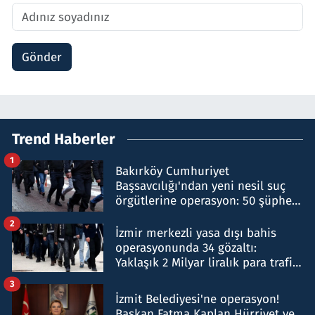
Gönder
Trend Haberler
1
Bakırköy Cumhuriyet
Başsavcılığı'ndan yeni nesil suç
örgütlerine operasyon: 50 şüpheli
hakkında gözaltı kararı
2
İzmir merkezli yasa dışı bahis
operasyonunda 34 gözaltı:
Yaklaşık 2 Milyar liralık para trafiği
tespit edildi
3
İzmit Belediyesi'ne operasyon!
Başkan Fatma Kaplan Hürriyet ve