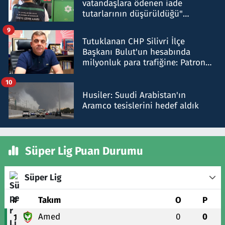
vatandaşlara ödenen iade
tutarlarının düşürüldüğü"
iddiasını yalanladı
9
Tutuklanan CHP Silivri İlçe
Başkanı Bulut'un hesabında
milyonluk para trafiğine: Patron
talimat verdi, ben gönderdim
10
Husiler: Suudi Arabistan'ın
Aramco tesislerini hedef aldık
Süper Lig Puan Durumu
Süper Lig
#
Takım
O
P
Amed
0
0
1