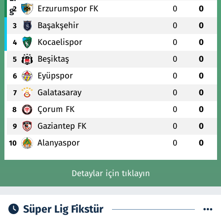
Erzurumspor FK
0
0
2
Başakşehir
0
0
3
Kocaelispor
0
0
4
Beşiktaş
0
0
5
Eyüpspor
0
0
6
Galatasaray
0
0
7
Çorum FK
0
0
8
Gaziantep FK
0
0
9
Alanyaspor
0
0
10
Detaylar için tıklayın
Süper Lig Fikstür