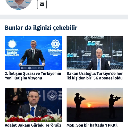
Bunlar da ilginizi çekebilir
2. İletişim Şurası ve Türkiye'nin
Bakan Uraloğlu: Türkiye’de her
Yeni İletişim Vizyonu
iki kişiden biri 5G abonesi oldu
Adalet Bakanı Gürlek: Terörsüz
MSB: Son bir haftada 1 PKK'lı