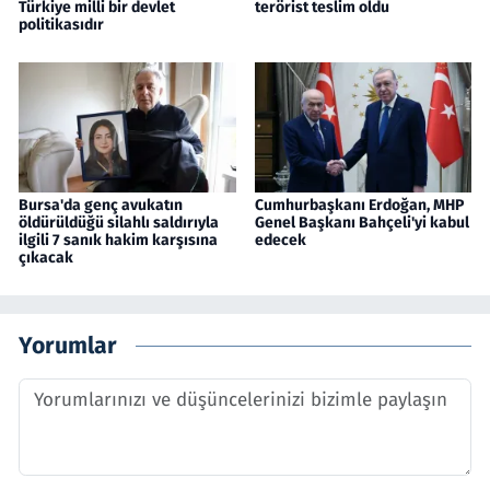
Türkiye milli bir devlet
terörist teslim oldu
politikasıdır
Bursa'da genç avukatın
Cumhurbaşkanı Erdoğan, MHP
öldürüldüğü silahlı saldırıyla
Genel Başkanı Bahçeli'yi kabul
ilgili 7 sanık hakim karşısına
edecek
çıkacak
Yorumlar