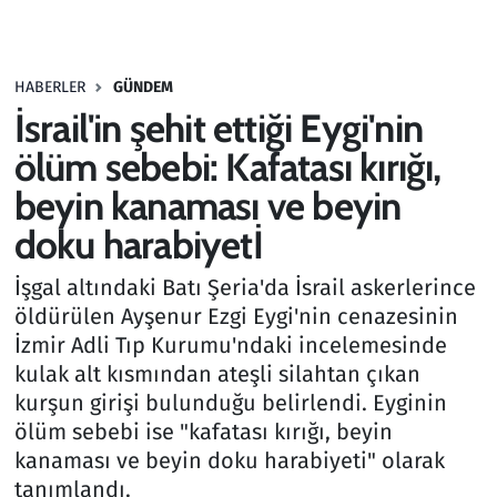
Gündem
HABERLER
GÜNDEM
Haber
İsrail'in şehit ettiği Eygi'nin
Kültür Sanat
ölüm sebebi: Kafatası kırığı,
beyin kanaması ve beyin
Kurumsal Haberler
doku harabiyetİ
Lezzet Durağı
İşgal altındaki Batı Şeria'da İsrail askerlerince
öldürülen Ayşenur Ezgi Eygi'nin cenazesinin
Memur ve Kamu
İzmir Adli Tıp Kurumu'ndaki incelemesinde
kulak alt kısmından ateşli silahtan çıkan
Otomobil
kurşun girişi bulunduğu belirlendi. Eyginin
ölüm sebebi ise "kafatası kırığı, beyin
Oyun
kanaması ve beyin doku harabiyeti" olarak
tanımlandı.
Ramazan