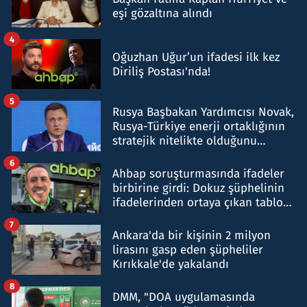
eşi gözaltına alındı
4
Oğuzhan Uğur’un ifadesi ilk kez
Diriliş Postası'nda!
5
Rusya Başbakan Yardımcısı Novak,
Rusya-Türkiye enerji ortaklığının
stratejik nitelikte olduğunu
belirtti
6
Ahbap soruşturmasında ifadeler
birbirine girdi: Dokuz şüphelinin
ifadelerinden ortaya çıkan tablo
şok etti
7
Ankara'da bir kişinin 2 milyon
lirasını gasp eden şüpheliler
Kırıkkale'de yakalandı
8
DMM, "DOA uygulamasında