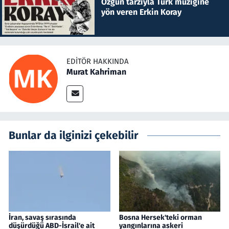
Özgün tarzıyla Türk müziğine
yön veren Erkin Koray
EDITÖR HAKKINDA
Murat Kahriman
Bunlar da ilginizi çekebilir
İran, savaş sırasında
Bosna Hersek'teki orman
düşürdüğü ABD-İsrail'e ait
yangınlarına askeri