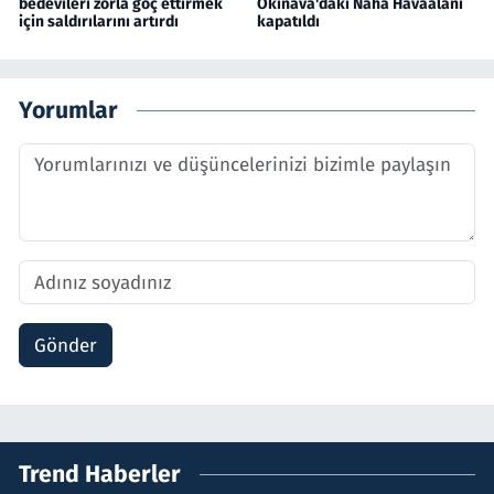
bedevileri zorla göç ettirmek
Okinava'daki Naha Havaalanı
için saldırılarını artırdı
kapatıldı
Yorumlar
Gönder
Trend Haberler