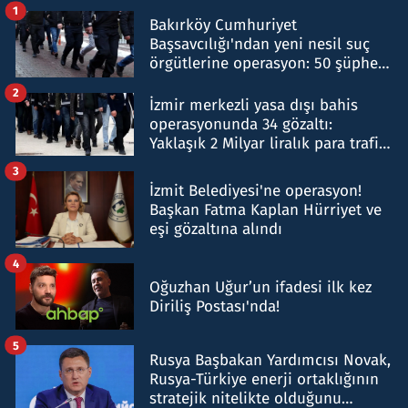
1
Bakırköy Cumhuriyet
Başsavcılığı'ndan yeni nesil suç
örgütlerine operasyon: 50 şüpheli
hakkında gözaltı kararı
2
İzmir merkezli yasa dışı bahis
operasyonunda 34 gözaltı:
Yaklaşık 2 Milyar liralık para trafiği
tespit edildi
3
İzmit Belediyesi'ne operasyon!
Başkan Fatma Kaplan Hürriyet ve
eşi gözaltına alındı
4
Oğuzhan Uğur’un ifadesi ilk kez
Diriliş Postası'nda!
5
Rusya Başbakan Yardımcısı Novak,
Rusya-Türkiye enerji ortaklığının
stratejik nitelikte olduğunu