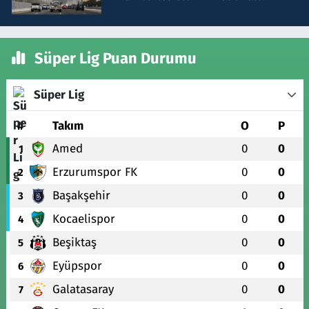
Süper Lig Puan Durumu
Süper Lig
#
Takım
O
P
Amed
0
0
1
Erzurumspor FK
0
0
2
Başakşehir
0
0
3
Kocaelispor
0
0
4
Beşiktaş
0
0
5
Eyüpspor
0
0
6
Galatasaray
0
0
7