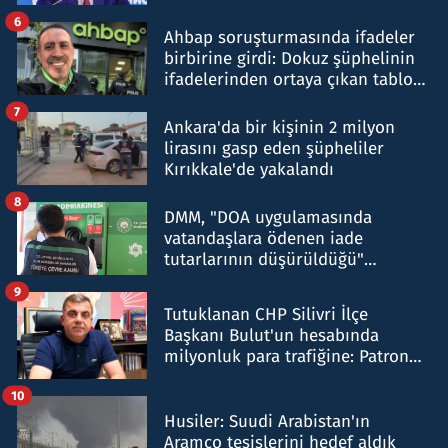
belirtti
6
Ahbap soruşturmasında ifadeler
birbirine girdi: Dokuz şüphelinin
ifadelerinden ortaya çıkan tablo
şok etti
7
Ankara'da bir kişinin 2 milyon
lirasını gasp eden şüpheliler
Kırıkkale'de yakalandı
8
DMM, "DOA uygulamasında
vatandaşlara ödenen iade
tutarlarının düşürüldüğü"
iddiasını yalanladı
9
Tutuklanan CHP Silivri İlçe
Başkanı Bulut'un hesabında
milyonluk para trafiğine: Patron
talimat verdi, ben gönderdim
10
Husiler: Suudi Arabistan'ın
Aramco tesislerini hedef aldık