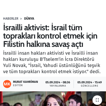
Gündem
HABERLER
DÜNYA
Haber
İsrailli aktivist: İsrail tüm
Kültür Sanat
toprakları kontrol etmek için
Filistin halkına savaş açtı
Kurumsal Haberler
İsrailli insan hakları aktivisti ve İsrailli insan
Lezzet Durağı
hakları kuruluşu B'Tselem'in İcra Direktörü
Yuli Novak, "İsrail, Yahudi üstünlüğünü teşvik
Memur ve Kamu
ve tüm toprakları kontrol etmek istiyor." dedi.
Otomobil
MURAT KAHRIMAN
05.09.2024 - 08:36
05.09.2024 - 15:49
EDITÖR
YAYINLANMA
GÜNCELLEME
Oyun
Ramazan