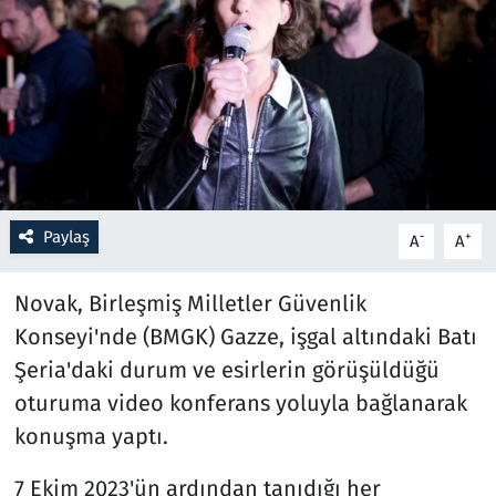
Resmi İlanlar
Rüya Tabirleri
Sağlık
Savunma Sanayi
Paylaş
-
+
A
A
Seçim 2023
Novak, Birleşmiş Milletler Güvenlik
Spor
Konseyi'nde (BMGK) Gazze, işgal altındaki Batı
Şeria'daki durum ve esirlerin görüşüldüğü
Teknoloji ve Bilim
oturuma video konferans yoluyla bağlanarak
konuşma yaptı.
Televizyon
7 Ekim 2023'ün ardından tanıdığı her