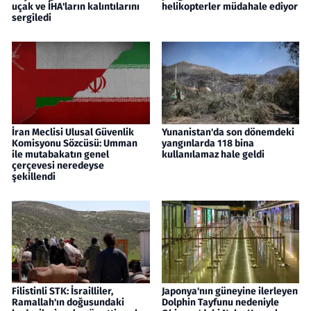
uçak ve İHA'ların kalıntılarını
helikopterler müdahale ediyor
sergiledi
İran Meclisi Ulusal Güvenlik
Yunanistan'da son dönemdeki
Komisyonu Sözcüsü: Umman
yangınlarda 118 bina
ile mutabakatın genel
kullanılamaz hale geldi
çerçevesi neredeyse
şekillendi
Filistinli STK: İsrailliler,
Japonya'nın güneyine ilerleyen
Ramallah'ın doğusundaki
Dolphin Tayfunu nedeniyle