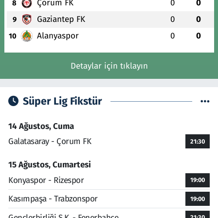
Çorum FK
0
0
8
Gaziantep FK
0
0
9
Alanyaspor
0
0
10
Detaylar için tıklayın
Süper Lig Fikstür
14 Ağustos, Cuma
Galatasaray - Çorum FK
21:30
15 Ağustos, Cumartesi
Konyaspor - Rizespor
19:00
Kasımpaşa - Trabzonspor
19:00
Gençlerbirliği S.K. - Fenerbahçe
21:30