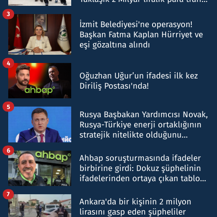
tespit edildi
3
İzmit Belediyesi'ne operasyon!
Başkan Fatma Kaplan Hürriyet ve
eşi gözaltına alındı
4
Oğuzhan Uğur’un ifadesi ilk kez
Diriliş Postası'nda!
5
Rusya Başbakan Yardımcısı Novak,
Rusya-Türkiye enerji ortaklığının
stratejik nitelikte olduğunu
belirtti
6
Ahbap soruşturmasında ifadeler
birbirine girdi: Dokuz şüphelinin
ifadelerinden ortaya çıkan tablo
şok etti
7
Ankara'da bir kişinin 2 milyon
lirasını gasp eden şüpheliler