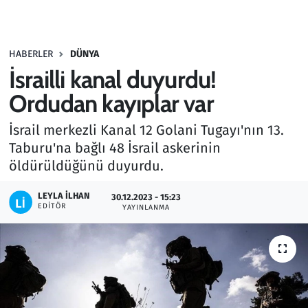
Gündem
HABERLER
DÜNYA
Haber
İsrailli kanal duyurdu!
Kültür Sanat
Ordudan kayıplar var
İsrail merkezli Kanal 12 Golani Tugayı'nın 13.
Kurumsal Haberler
Taburu'na bağlı 48 İsrail askerinin
öldürüldüğünü duyurdu.
Lezzet Durağı
LEYLA İLHAN
30.12.2023 - 15:23
Memur ve Kamu
EDITÖR
YAYINLANMA
Otomobil
Oyun
Ramazan