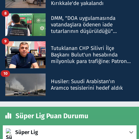
Kırıkkale'de yakalandı
8
DMM, "DOA uygulamasında
vatandaşlara ödenen iade
tutarlarının düşürüldüğü"
iddiasını yalanladı
9
Tutuklanan CHP Silivri İlçe
Başkanı Bulut'un hesabında
milyonluk para trafiğine: Patron
talimat verdi, ben gönderdim
10
Husiler: Suudi Arabistan'ın
Aramco tesislerini hedef aldık
Süper Lig Puan Durumu
Süper Lig