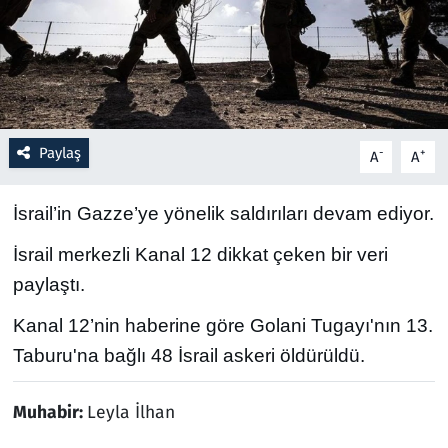
Resmi İlanlar
Rüya Tabirleri
Sağlık
Paylaş
-
+
A
A
Savunma Sanayi
İsrail’in Gazze’ye yönelik saldırıları devam ediyor.
Seçim 2023
İsrail merkezli Kanal 12 dikkat çeken bir veri
paylaştı.
Spor
Kanal 12’nin haberine göre Golani Tugayı'nın 13.
Teknoloji ve Bilim
Taburu'na bağlı 48 İsrail askeri öldürüldü.
Televizyon
Muhabir:
Leyla İlhan