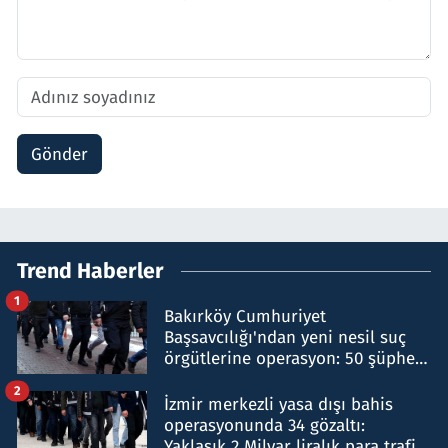
Gönder
Trend Haberler
1
Bakırköy Cumhuriyet
Başsavcılığı'ndan yeni nesil suç
örgütlerine operasyon: 50 şüpheli
hakkında gözaltı kararı
2
İzmir merkezli yasa dışı bahis
operasyonunda 34 gözaltı:
Yaklaşık 2 Milyar liralık para trafiği