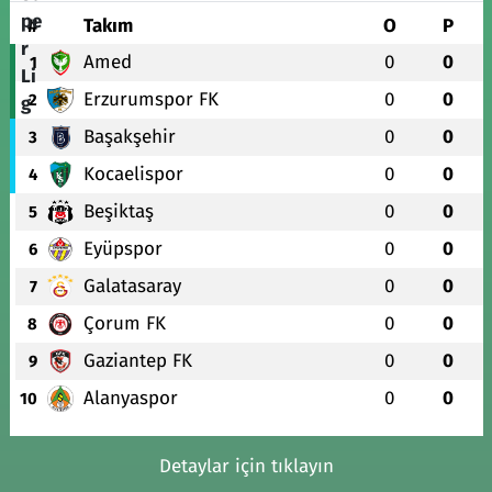
#
Takım
O
P
Amed
0
0
1
Erzurumspor FK
0
0
2
Başakşehir
0
0
3
Kocaelispor
0
0
4
Beşiktaş
0
0
5
Eyüpspor
0
0
6
Galatasaray
0
0
7
Çorum FK
0
0
8
Gaziantep FK
0
0
9
Alanyaspor
0
0
10
Detaylar için tıklayın