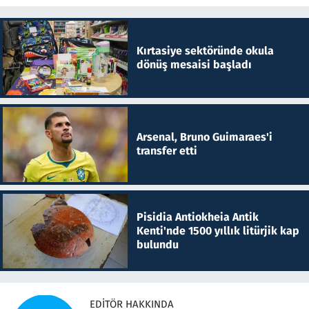
Kırtasiye sektöründe okula
dönüş mesaisi başladı
Arsenal, Bruno Guimaraes'i
transfer etti
Pisidia Antiokheia Antik
Kenti'nde 1500 yıllık litürjik kap
bulundu
EDITÖR HAKKINDA