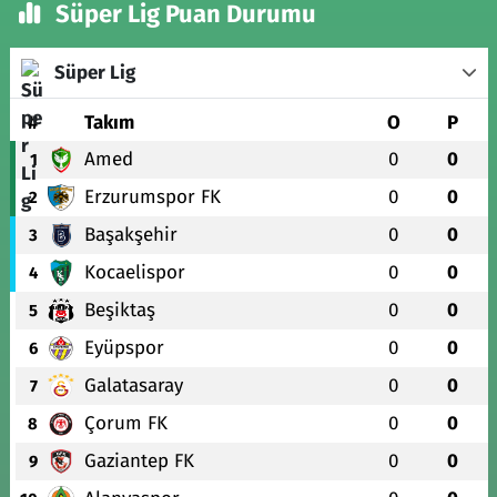
Süper Lig Puan Durumu
Süper Lig
#
Takım
O
P
Amed
0
0
1
Erzurumspor FK
0
0
2
Başakşehir
0
0
3
Kocaelispor
0
0
4
Beşiktaş
0
0
5
Eyüpspor
0
0
6
Galatasaray
0
0
7
Çorum FK
0
0
8
Gaziantep FK
0
0
9