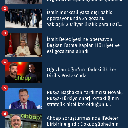
hakkında gözaltı kararı
2
İzmir merkezli yasa dışı bahis
operasyonunda 34 gözaltı:
Yaklaşık 2 Milyar liralık para trafiği
tespit edildi
3
İzmit Belediyesi'ne operasyon!
Başkan Fatma Kaplan Hürriyet ve
eşi gözaltına alındı
4
Oğuzhan Uğur’un ifadesi ilk kez
Diriliş Postası'nda!
5
Rusya Başbakan Yardımcısı Novak,
Rusya-Türkiye enerji ortaklığının
stratejik nitelikte olduğunu
belirtti
6
Ahbap soruşturmasında ifadeler
birbirine girdi: Dokuz şüphelinin