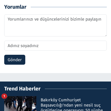
Yorumlar
Gönder
Trend Haberler
1
Bakırköy Cumhuriyet
Başsavcılığı'ndan yeni nesil suç
örgütlerine operasyon: 50 şüpheli