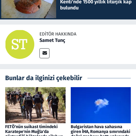
Kenti'nde 1500 yıllık litürjik kap
bulundu
EDITÖR HAKKINDA
Samet Tunç
Bunlar da ilginizi çekebilir
FETÖ'nün suikast timindeki
Bulgaristan hava sahasına
Karatepe'nin Muğla'da
giren İHA, Romanya sınırındaki