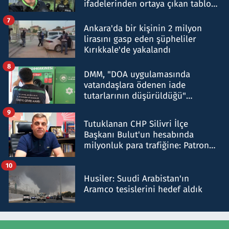
ifadelerinden ortaya çıkan tablo
şok etti
7
Ankara'da bir kişinin 2 milyon
lirasını gasp eden şüpheliler
Kırıkkale'de yakalandı
8
DMM, "DOA uygulamasında
vatandaşlara ödenen iade
tutarlarının düşürüldüğü"
iddiasını yalanladı
9
Tutuklanan CHP Silivri İlçe
Başkanı Bulut'un hesabında
milyonluk para trafiğine: Patron
talimat verdi, ben gönderdim
10
Husiler: Suudi Arabistan'ın
Aramco tesislerini hedef aldık