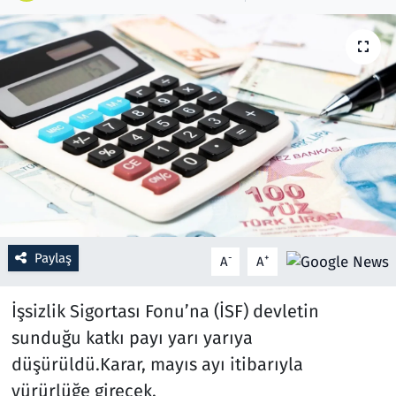
Resmi İlanlar
Rüya Tabirleri
Sağlık
Savunma Sanayi
Seçim 2023
Paylaş
-
+
A
A
Spor
İşsizlik Sigortası Fonu’na (İSF) devletin
Teknoloji ve Bilim
sunduğu katkı payı yarı yarıya
Televizyon
düşürüldü.Karar, mayıs ayı itibarıyla
yürürlüğe girecek.