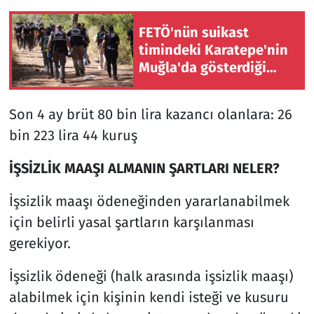
FETÖ'nün suikast
timindeki Karatepe'nin
Muğla'da gösterdiği
bölgelerde silah ve
mühimmat bulunamadı
Son 4 ay brüt 80 bin lira kazancı olanlara: 26
bin 223 lira 44 kuruş
İŞSİZLİK MAAŞI ALMANIN ŞARTLARI NELER?
İşsizlik maaşı ödeneğinden yararlanabilmek
için belirli yasal şartların karşılanması
gerekiyor.
İşsizlik ödeneği (halk arasında işsizlik maaşı)
alabilmek için kişinin kendi isteği ve kusuru