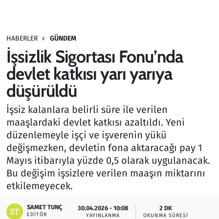
Gündem
HABERLER
GÜNDEM
Haber
İşsizlik Sigortası Fonu’nda
Kültür Sanat
devlet katkısı yarı yarıya
düşürüldü
Kurumsal Haberler
İşsiz kalanlara belirli süre ile verilen
Lezzet Durağı
maaşlardaki devlet katkısı azaltıldı. Yeni
düzenlemeyle işçi ve işverenin yükü
Memur ve Kamu
değişmezken, devletin fona aktaracağı pay 1
Mayıs itibarıyla yüzde 0,5 olarak uygulanacak.
Otomobil
Bu değişim işsizlere verilen maaşın miktarını
etkilemeyecek.
Oyun
SAMET TUNÇ
30.04.2026 - 10:08
2 DK
EDITÖR
Ramazan
YAYINLANMA
OKUNMA SÜRESI