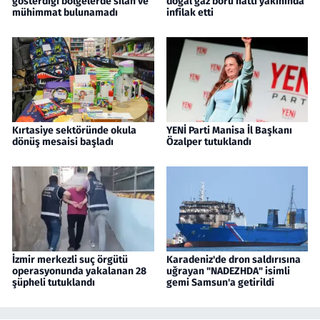
gösterdiği bölgelerde silah ve
doğal gaz boru hattı yakınında
mühimmat bulunamadı
infilak etti
Kırtasiye sektöründe okula
YENİ Parti Manisa İl Başkanı
dönüş mesaisi başladı
Özalper tutuklandı
İzmir merkezli suç örgütü
Karadeniz'de dron saldırısına
operasyonunda yakalanan 28
uğrayan "NADEZHDA" isimli
şüpheli tutuklandı
gemi Samsun'a getirildi