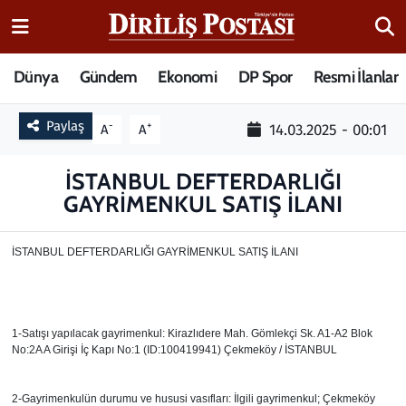
15 Temmuz Destanı
Nöbetçi Eczaneler
Dünya
Gündem
Ekonomi
DP Spor
Resmi İlanlar
Analiz-Yorum
Hava Durumu
Paylaş
-
+
14.03.2025 - 00:01
A
A
Dizi-Film
Trafik Durumu
İSTANBUL DEFTERDARLIĞI
GAYRİMENKUL SATIŞ İLANI
Dünya
Süper Lig Puan Durumu ve Fikstür
Eğitim
Tüm Manşetler
İSTANBUL DEFTERDARLIĞI GAYRİMENKUL SATIŞ İLANI
Ekonomi
Son Dakika Haberleri
1-Satışı yapılacak gayrimenkul: Kirazlıdere Mah. Gömlekçi Sk. A1-A2 Blok
Elif Kuşağı
Haber Arşivi
No:2A A Girişi İç Kapı No:1 (ID:100419941) Çekmeköy / İSTANBUL
Güncel
2-Gayrimenkulün durumu ve hususi vasıfları: İlgili gayrimenkul; Çekmeköy