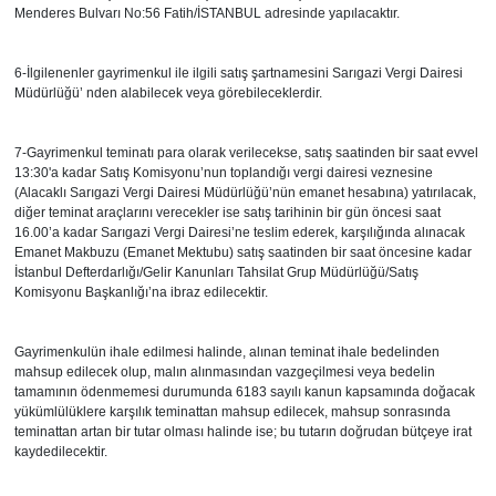
Menderes Bulvarı No:56 Fatih/İSTANBUL adresinde yapılacaktır.
Resmi İlanlar
6-İlgilenenler gayrimenkul ile ilgili satış şartnamesini Sarıgazi Vergi Dairesi
Müdürlüğü’ nden alabilecek veya görebileceklerdir.
Rüya Tabirleri
7-Gayrimenkul teminatı para olarak verilecekse, satış saatinden bir saat evvel
Sağlık
13:30'a kadar Satış Komisyonu’nun toplandığı vergi dairesi veznesine
(Alacaklı Sarıgazi Vergi Dairesi Müdürlüğü’nün emanet hesabına) yatırılacak,
diğer teminat araçlarını verecekler ise satış tarihinin bir gün öncesi saat
Savunma Sanayi
16.00’a kadar Sarıgazi Vergi Dairesi’ne teslim ederek, karşılığında alınacak
Emanet Makbuzu (Emanet Mektubu) satış saatinden bir saat öncesine kadar
İstanbul Defterdarlığı/Gelir Kanunları Tahsilat Grup Müdürlüğü/Satış
Seçim 2023
Komisyonu Başkanlığı’na ibraz edilecektir.
Spor
Gayrimenkulün ihale edilmesi halinde, alınan teminat ihale bedelinden
mahsup edilecek olup, malın alınmasından vazgeçilmesi veya bedelin
Teknoloji ve Bilim
tamamının ödenmemesi durumunda 6183 sayılı kanun kapsamında doğacak
yükümlülüklere karşılık teminattan mahsup edilecek, mahsup sonrasında
teminattan artan bir tutar olması halinde ise; bu tutarın doğrudan bütçeye irat
Televizyon
kaydedilecektir.