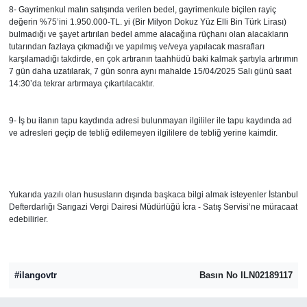
8- Gayrimenkul malın satışında verilen bedel, gayrimenkule biçilen rayiç
değerin %75’ini 1.950.000-TL. yi (Bir Milyon Dokuz Yüz Elli Bin Türk Lirası)
bulmadığı ve şayet artırılan bedel amme alacağına rüçhanı olan alacakların
tutarından fazlaya çıkmadığı ve yapılmış ve/veya yapılacak masrafları
karşılamadığı takdirde, en çok artıranın taahhüdü baki kalmak şartıyla artırımın
7 gün daha uzatılarak, 7 gün sonra aynı mahalde 15/04/2025 Salı günü saat
14:30’da tekrar artırmaya çıkartılacaktır.
9- İş bu ilanın tapu kaydında adresi bulunmayan ilgililer ile tapu kaydında ad
ve adresleri geçip de tebliğ edilemeyen ilgililere de tebliğ yerine kaimdir.
Yukarıda yazılı olan hususların dışında başkaca bilgi almak isteyenler İstanbul
Defterdarlığı Sarıgazi Vergi Dairesi Müdürlüğü İcra - Satış Servisi’ne müracaat
edebilirler.
#ilangovtr
Basın No ILN02189117