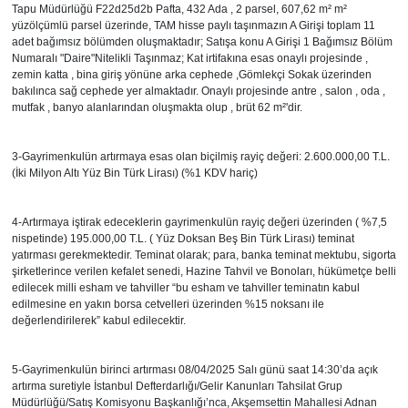
Tapu Müdürlüğü F22d25d2b Pafta, 432 Ada , 2 parsel, 607,62 m² m²
yüzölçümlü parsel üzerinde, TAM hisse paylı taşınmazın A Girişi toplam 11
Gündem
adet bağımsız bölümden oluşmaktadır; Satışa konu A Girişi 1 Bağımsız Bölüm
Numaralı "Daire"Nitelikli Taşınmaz; Kat irtifakına esas onaylı projesinde ,
zemin katta , bina giriş yönüne arka cephede ,Gömlekçi Sokak üzerinden
Haber
bakılınca sağ cephede yer almaktadır. Onaylı projesinde antre , salon , oda ,
mutfak , banyo alanlarından oluşmakta olup , brüt 62 m²'dir.
Kültür Sanat
3-Gayrimenkulün artırmaya esas olan biçilmiş rayiç değeri: 2.600.000,00 T.L.
Kurumsal Haberler
(İki Milyon Altı Yüz Bin Türk Lirası) (%1 KDV hariç)
Lezzet Durağı
4-Artırmaya iştirak edeceklerin gayrimenkulün rayiç değeri üzerinden ( %7,5
nispetinde) 195.000,00 T.L. ( Yüz Doksan Beş Bin Türk Lirası) teminat
yatırması gerekmektedir. Teminat olarak; para, banka teminat mektubu, sigorta
Memur ve Kamu
şirketlerince verilen kefalet senedi, Hazine Tahvil ve Bonoları, hükümetçe belli
edilecek milli esham ve tahviller “bu esham ve tahviller teminatın kabul
edilmesine en yakın borsa cetvelleri üzerinden %15 noksanı ile
Otomobil
değerlendirilerek” kabul edilecektir.
Oyun
5-Gayrimenkulün birinci artırması 08/04/2025 Salı günü saat 14:30’da açık
artırma suretiyle İstanbul Defterdarlığı/Gelir Kanunları Tahsilat Grup
Ramazan
Müdürlüğü/Satış Komisyonu Başkanlığı’nca, Akşemsettin Mahallesi Adnan