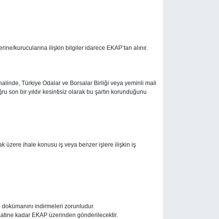
lerine/kurucularına ilişkin bilgiler idarece EKAP’tan alınır.
halinde, Türkiye Odalar ve Borsalar Birliği veya yeminli mali
u son bir yıldır kesintisiz olarak bu şartın korunduğunu
üzere ihale konusu iş veya benzer işlere ilişkin iş
e dokümanını indirmeleri zorunludur.
e saatine kadar EKAP üzerinden gönderilecektir.