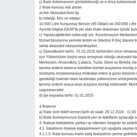
ç) İhale dokümanının görülebileceği ve e-imza kullanılarak in
2-İhale konusu mal alımın
Gündem
a) Adı: Akaryakıt Alımı İşi
b) Niteliği, türü ve miktarı:
10.000 Litre Kurşunsuz Benzin (95 Oktan) ve 200.000 Litre 
Haber
Ayrıntılı bilgiye EKAP’ta yer alan ihale dokümanı içinde bul
c) Yapılacağı/teslim edileceği yer: Koordinasyon Merkezleri,
hizmet binalarına yerinde teslim ve İstanbul İl Göç İdaresi 
Kültür Sanat
sahip akaryakıt istasyonları/bayileri,
ç) Süresi/teslim tarihi: 01.01.2025 tarihinden önce olmam
Kurumsal Haberler
için Yüklenicinin bayisi veya anlaşmalı olduğu akaryakıt da
Merkezleri, Arnavutköy, Çatalca, Tuzla, Silivri ve Binkılıç G
tanıma sistemi idarece belirtilen hizmet araçlarına montaj ed
Lezzet Durağı
sözleşme imzalanmasına müteakip ertesi iş günü idarenin iş
gerekliliği halinde idare tarafından yüklenicinin sözleşmede 
tanıma sistemi araca veya araçlara montaj edilecektir. Mo
Memur ve Kamu
uygulanacaktır.
d) İşe başlama tarihi: 01.01.2025
Otomobil
3-İhalenin
a) İhale (son teklif verme) tarih ve saati: 26.12.2024 - 11:00
b) İhale komisyonunun toplantı yeri (e-tekliflerin açılacağ
Oyun
4. İhaleye katılabilme şartları ve istenilen belgeler ile yet
4.1. İsteklilerin ihaleye katılabilmeleri için aşağıda sayılan b
4.1.1.3. İhale konusu malın satış faaliyetinin yerine getirileb
Ramazan