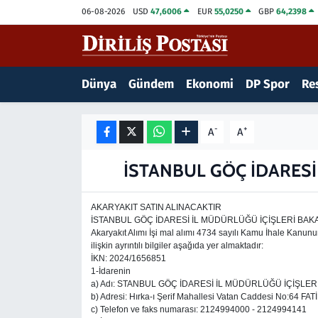
06-08-2026
USD
47,6006
EUR
55,0250
GBP
64,2398
15 Temmuz Destanı
Nöbetçi Eczaneler
Dünya
Gündem
Ekonomi
DP Spor
Res
Analiz-Yorum
Hava Durumu
Dizi-Film
Trafik Durumu
-
+
A
A
Dünya
Süper Lig Puan Durumu ve Fikstür
İSTANBUL GÖÇ İDARESİ
Eğitim
Tüm Manşetler
AKARYAKIT SATIN ALINACAKTIR
İSTANBUL GÖÇ İDARESİ İL MÜDÜRLÜĞÜ İÇİŞLERİ BAKA
Ekonomi
Son Dakika Haberleri
Akaryakıt Alımı İşi mal alımı 4734 sayılı Kamu İhale Kanunu
ilişkin ayrıntılı bilgiler aşağıda yer almaktadır:
İKN: 2024/1656851
Elif Kuşağı
Haber Arşivi
1-İdarenin
a) Adı: STANBUL GÖÇ İDARESİ İL MÜDÜRLÜĞÜ İÇİŞLER
b) Adresi: Hırka-ı Şerif Mahallesi Vatan Caddesi No:64 F
Güncel
c) Telefon ve faks numarası: 2124994000 - 2124994141