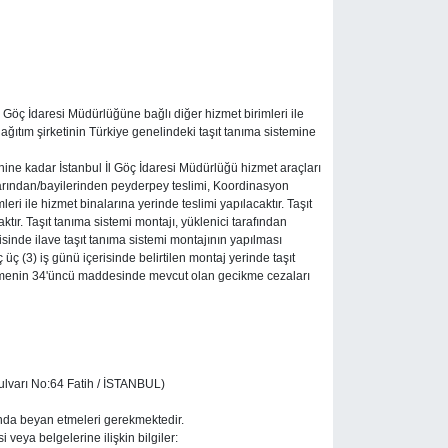
l Göç İdaresi Müdürlüğüne bağlı diğer hizmet birimleri ile
ağıtım şirketinin Türkiye genelindeki taşıt tanıma sistemine
ne kadar İstanbul İl Göç İdaresi Müdürlüğü hizmet araçları
nlarından/bayilerinden peyderpey teslimi, Koordinasyon
ri ile hizmet binalarına yerinde teslimi yapılacaktır. Taşıt
ktır. Taşıt tanıma sistemi montajı, yüklenici tarafından
inde ilave taşıt tanıma sistemi montajının yapılması
üç (3) iş günü içerisinde belirtilen montaj yerinde taşıt
leşmenin 34'üncü maddesinde mevcut olan gecikme cezaları
Bulvarı No:64 Fatih / İSTANBUL)
samında beyan etmeleri gerekmektedir.
 veya belgelerine ilişkin bilgiler: