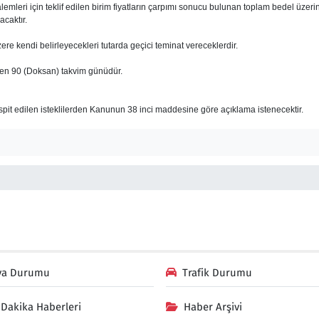
iş kalemleri için teklif edilen birim fiyatların çarpımı sonucu bulunan toplam bedel üzer
acaktır.
zere kendi belirleyecekleri tutarda geçici teminat vereceklerdir.
ibaren 90 (Doksan) takvim günüdür.
tespit edilen isteklilerden Kanunun 38 inci maddesine göre açıklama istenecektir.
va Durumu
Trafik Durumu
Dakika Haberleri
Haber Arşivi