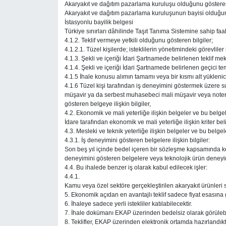
Akaryakıt ve dağıtım pazarlama kuruluşu olduğunu göstere
Akaryakıt ve dağıtım pazarlama kuruluşunun bayisi olduğu
Resmi İlanlar
İstasyonlu bayilik belgesi
Türkiye sınırları dâhilinde Taşıt Tanıma Sistemine sahip faa
4.1.2. Teklif vermeye yetkili olduğunu gösteren bilgiler;
Rüya Tabirleri
4.1.2.1. Tüzel kişilerde; isteklilerin yönetimindeki görevliler
4.1.3. Şekli ve içeriği İdari Şartnamede belirlenen teklif me
4.1.4. Şekli ve içeriği İdari Şartnamede belirlenen geçici temi
Sağlık
4.1.5 İhale konusu alımın tamamı veya bir kısmı alt yüklenic
4.1.6 Tüzel kişi tarafından iş deneyimini göstermek üzere su
müşavir ya da serbest muhasebeci mali müşavir veya noter ta
Savunma Sanayi
gösteren belgeye ilişkin bilgiler,
4.2. Ekonomik ve mali yeterliğe ilişkin belgeler ve bu belgel
İdare tarafından ekonomik ve mali yeterliğe ilişkin kriter beli
Seçim 2023
4.3. Mesleki ve teknik yeterliğe ilişkin belgeler ve bu belgel
4.3.1. İş deneyimini gösteren belgelere ilişkin bilgiler:
Son beş yıl içinde bedel içeren bir sözleşme kapsamında ke
Spor
deneyimini gösteren belgelere veya teknolojik ürün deneyim 
4.4. Bu ihalede benzer iş olarak kabul edilecek işler:
Teknoloji ve Bilim
4.4.1.
Kamu veya özel sektöre gerçekleştirilen akaryakıt ürünleri sa
5. Ekonomik açıdan en avantajlı teklif sadece fiyat esasına g
Televizyon
6. İhaleye sadece yerli istekliler katılabilecektir.
7. İhale dokümanı EKAP üzerinden bedelsiz olarak görülebil
8. Teklifler, EKAP üzerinden elektronik ortamda hazırlandıkta