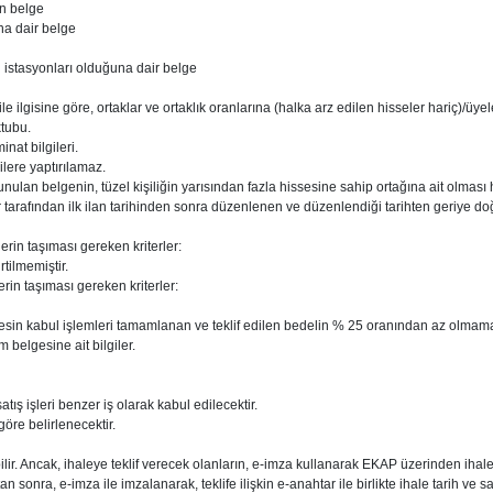
n belge
na dair belge
l istasyonları olduğuna dair belge
 ile ilgisine göre, ortaklar ve ortaklık oranlarına (halka arz edilen hisseler hariç)/üye
ktubu.
nat bilgileri.
ilere yaptırılamaz.
nulan belgenin, tüzel kişiliğin yarısından fazla hissesine sahip ortağına ait olması 
rafından ilk ilan tarihinden sonra düzenlenen ve düzenlendiği tarihten geriye doğr
erin taşıması gereken kriterler:
rtilmemiştir.
erin taşıması gereken kriterler:
sin kabul işlemleri tamamlanan ve teklif edilen bedelin % 25 oranından az olmamak 
belgesine ait bilgiler.
tış işleri benzer iş olarak kabul edilecektir.
öre belirlenecektir.
ir. Ancak, ihaleye teklif verecek olanların, e-imza kullanarak EKAP üzerinden ihal
n sonra, e-imza ile imzalanarak, teklife ilişkin e-anahtar ile birlikte ihale tarih v