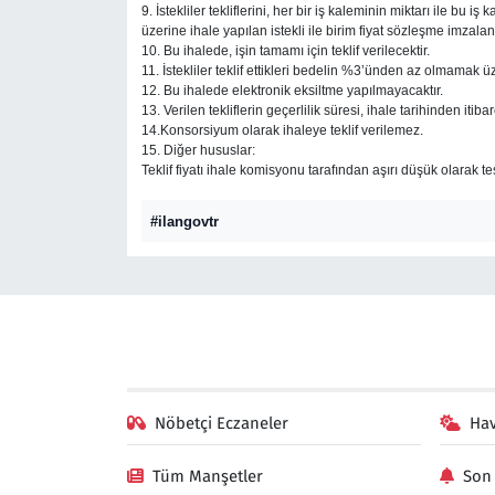
9. İstekliler tekliflerini, her bir iş kaleminin miktarı ile bu 
üzerine ihale yapılan istekli ile birim fiyat sözleşme imzalan
10. Bu ihalede, işin tamamı için teklif verilecektir.
11. İstekliler teklif ettikleri bedelin %3’ünden az olmamak ü
12. Bu ihalede elektronik eksiltme yapılmayacaktır.
13. Verilen tekliflerin geçerlilik süresi, ihale tarihinden it
14.Konsorsiyum olarak ihaleye teklif verilemez.
15. Diğer hususlar:
Teklif fiyatı ihale komisyonu tarafından aşırı düşük olarak 
#ilangovtr
Nöbetçi Eczaneler
Ha
Tüm Manşetler
Son 