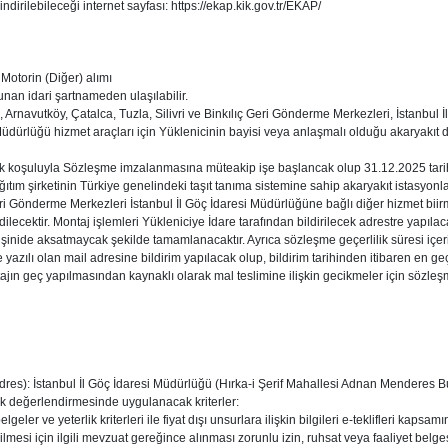
dirilebileceği internet sayfası: https://ekap.kik.gov.tr/EKAP/
Motorin (Diğer) alımı
unan idari şartnameden ulaşılabilir.
 Arnavutköy, Çatalca, Tuzla, Silivri ve Binkılıç Geri Gönderme Merkezleri, İstanbul İ
Müdürlüğü hizmet araçları için Yüklenicinin bayisi veya anlaşmalı olduğu akaryakıt d
ak koşuluyla Sözleşme imzalanmasına müteakip işe başlancak olup 31.12.2025 tarihi
ğıtım şirketinin Türkiye genelindeki taşıt tanıma sistemine sahip akaryakıt istasyo
eri Gönderme Merkezleri İstanbul İl Göç İdaresi Müdürlüğüne bağlı diğer hizmet biirmle
ilecektir. Montaj işlemleri Yükleniciye İdare tarafından bildirilecek adrestre yapılaca
inide aksatmaycak şekilde tamamlanacaktır. Ayrıca sözleşme geçerlilik süresi içeris
yazılı olan mail adresine bildirim yapılacak olup, bildirim tarihinden itibaren en geç 
ntajın geç yapılmasından kaynaklı olarak mal teslimine ilişkin gecikmeler için söz
ı adres): İstanbul İl Göç İdaresi Müdürlüğü (Hırka-i Şerif Mahallesi Adnan Menderes 
erlik değerlendirmesinde uygulanacak kriterler:
elgeler ve yeterlik kriterleri ile fiyat dışı unsurlara ilişkin bilgileri e-teklifleri kap
ilmesi için ilgili mevzuat gereğince alınması zorunlu izin, ruhsat veya faaliyet belgesi