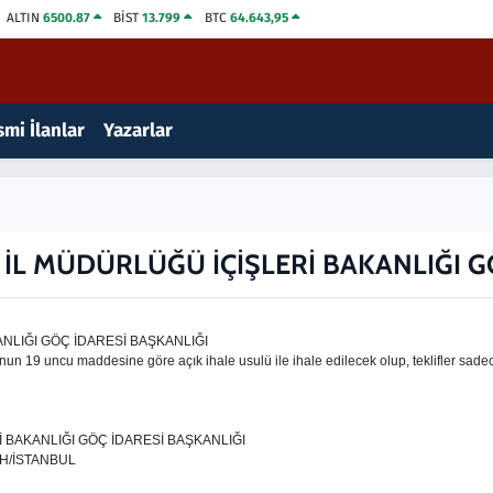
ALTIN
6500.87
BİST
13.799
BTC
64.643,95
mi İlanlar
Yazarlar
 İL MÜDÜRLÜĞÜ İÇİŞLERİ BAKANLIĞI G
NLIĞI GÖÇ İDARESİ BAŞKANLIĞI
nun 19 uncu maddesine göre açık ihale usulü ile ihale edilecek olup, teklifler sad
İ BAKANLIĞI GÖÇ İDARESİ BAŞKANLIĞI
ATİH/İSTANBUL