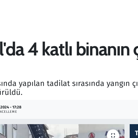
'da 4 katlı binanın 
sında yapılan tadilat sırasında yangın çık
ürüldü.
.2024 - 17:28
NCELLEME