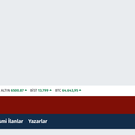
ALTIN
6500.87
BİST
13.799
BTC
64.643,95
mi İlanlar
Yazarlar