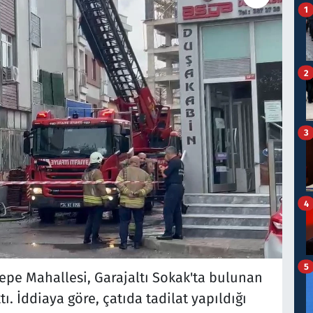
1
2
3
4
5
tepe Mahallesi, Garajaltı Sokak'ta bulunan
tı. İddiaya göre, çatıda tadilat yapıldığı