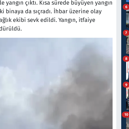
e yangın çıktı. Kısa sürede büyüyen yangın
6
eki binaya da sıçradı. İhbar üzerine olay
ağlık ekibi sevk edildi. Yangın, itfaiye
ndürüldü.
7
8
9
10