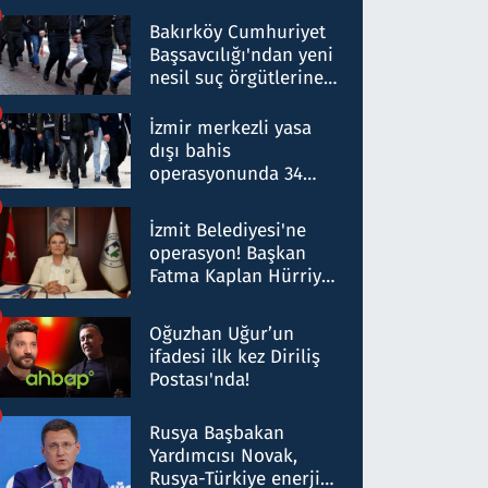
Bakırköy Cumhuriyet
Başsavcılığı'ndan yeni
nesil suç örgütlerine
operasyon: 50 şüpheli
hakkında gözaltı kararı
İzmir merkezli yasa
dışı bahis
operasyonunda 34
gözaltı: Yaklaşık 2
Milyar liralık para
İzmit Belediyesi'ne
trafiği tespit edildi
operasyon! Başkan
Fatma Kaplan Hürriyet
ve eşi gözaltına alındı
Oğuzhan Uğur’un
ifadesi ilk kez Diriliş
Postası'nda!
Rusya Başbakan
Yardımcısı Novak,
Rusya-Türkiye enerji