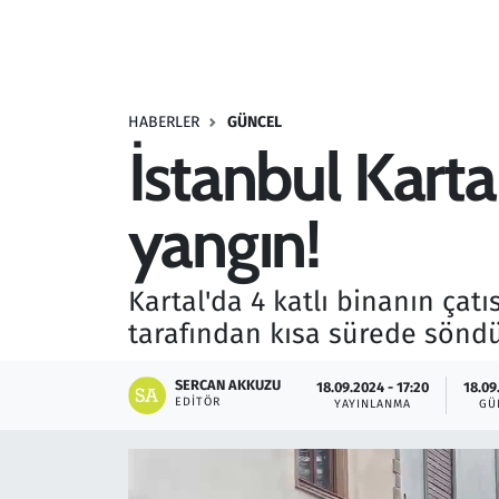
Resmi İlanlar
Rüya Tabirleri
HABERLER
GÜNCEL
İstanbul Kartal
Sağlık
yangın!
Savunma Sanayi
Seçim 2023
Kartal'da 4 katlı binanın çatı
tarafından kısa sürede sönd
Spor
SERCAN AKKUZU
18.09.2024 - 17:20
18.09
Teknoloji ve Bilim
EDITÖR
YAYINLANMA
GÜ
Televizyon