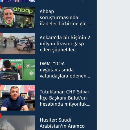
ortaklığının stratejik
nitelikte olduğunu
Ahbap
belirtti
soruşturmasında
ifadeler birbirine girdi:
Dokuz şüphelinin
ifadelerinden ortaya
Ankara'da bir kişinin 2
çıkan tablo şok etti
milyon lirasını gasp
eden şüpheliler
Kırıkkale'de yakalandı
DMM, "DOA
uygulamasında
vatandaşlara ödenen
iade tutarlarının
düşürüldüğü" iddiasını
Tutuklanan CHP Silivri
yalanladı
İlçe Başkanı Bulut'un
hesabında milyonluk
para trafiğine: Patron
talimat verdi, ben
Husiler: Suudi
gönderdim
Arabistan'ın Aramco