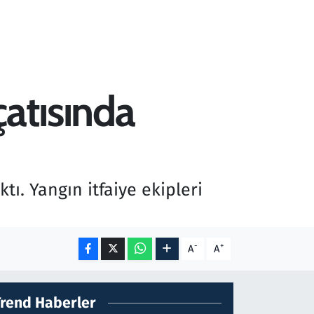
çatısında
tı. Yangın itfaiye ekipleri
-
+
A
A
Trend Haberler