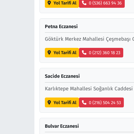
Yol Tarifi Al
0 (536) 663 94 36
Petna Eczanesi
Göktürk Merkez Mahallesi Çeşmebaşı C
Yol Tarifi Al
0 (212) 360 18 23
Sacide Eczanesi
Karlıktepe Mahallesi Soğanlık Caddesi
Yol Tarifi Al
0 (216) 504 24 53
Bulvar Eczanesi