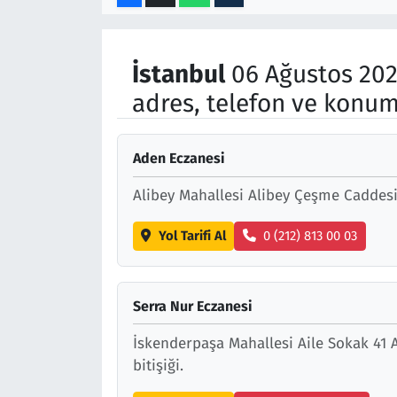
Resmi İlanlar
İstanbul
06 Ağustos 202
Rüya Tabirleri
adres, telefon ve konum
Sağlık
Aden Eczanesi
Savunma Sanayi
Alibey Mahallesi Alibey Çeşme Caddesi 
Seçim 2023
Yol Tarifi Al
0 (212) 813 00 03
Spor
Serra Nur Eczanesi
Teknoloji ve Bilim
İskenderpaşa Mahallesi Aile Sokak 41 A
Televizyon
bitişiği.