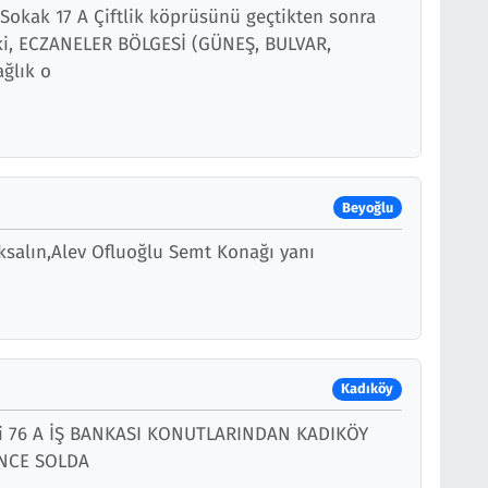
okak 17 A Çiftlik köprüsünü geçtikten sonra
i, ECZANELER BÖLGESİ (GÜNEŞ, BULVAR,
ğlık o
Beyoğlu
ksalın,Alev Ofluoğlu Semt Konağı yanı
Kadıköy
i 76 A İŞ BANKASI KONUTLARINDAN KADIKÖY
İNCE SOLDA