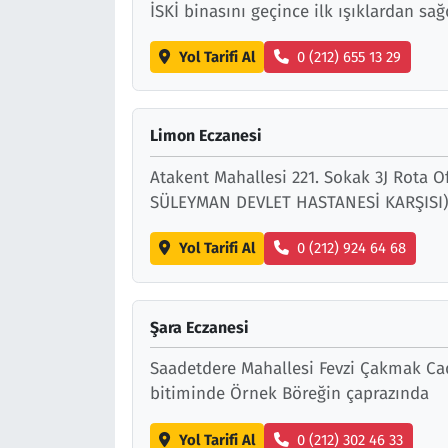
İSKİ binasını geçince ilk ışıklardan sa
Yol Tarifi Al
0 (212) 655 13 29
Limon Eczanesi
Atakent Mahallesi 221. Sokak 3J Rota 
SÜLEYMAN DEVLET HASTANESİ KARŞISI
Yol Tarifi Al
0 (212) 924 64 68
Şara Eczanesi
Saadetdere Mahallesi Fevzi Çakmak Ca
bitiminde Örnek Böreğin çaprazında
Yol Tarifi Al
0 (212) 302 46 33