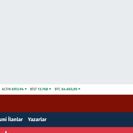
ALTIN
6513.94
BİST
13.768
BTC
64.602,05
mi İlanlar
Yazarlar