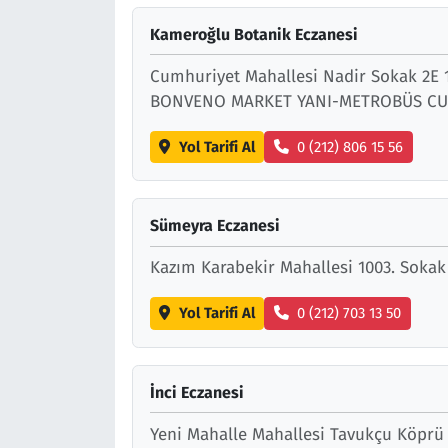
Kameroğlu Botanik Eczanesi
Cumhuriyet Mahallesi Nadir Sokak 2E
BONVENO MARKET YANI-METROBÜS CU
Yol Tarifi Al
0 (212) 806 15 56
Sümeyra Eczanesi
Kazım Karabekir Mahallesi 1003. Sokak
Yol Tarifi Al
0 (212) 703 13 50
İnci Eczanesi
Yeni Mahalle Mahallesi Tavukçu Köprü 