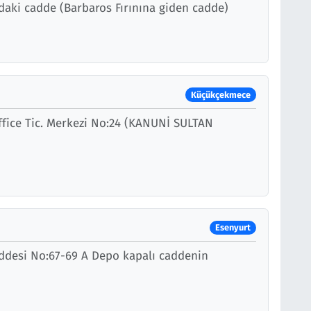
ğdaki cadde (Barbaros Fırınına giden cadde)
Küçükçekmece
Office Tic. Merkezi No:24 (KANUNİ SULTAN
)
Esenyurt
ddesi No:67-69 A Depo kapalı caddenin