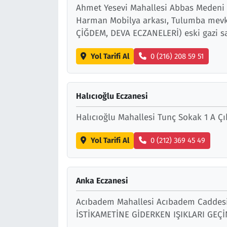
Ahmet Yesevi Mahallesi Abbas Medeni S
Harman Mobilya arkası, Tulumba mevk
ÇİĞDEM, DEVA ECZANELERİ) eski gazi sa
Yol Tarifi Al
0 (216) 208 59 51
Halıcıoğlu Eczanesi
Halıcıoğlu Mahallesi Tunç Sokak 1 A Çı
Yol Tarifi Al
0 (212) 369 45 49
Anka Eczanesi
Acıbadem Mahallesi Acıbadem Caddes
İSTİKAMETİNE GİDERKEN IŞIKLARI GEÇ