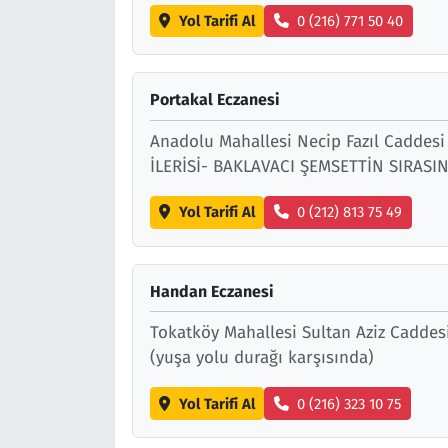
Yol Tarifi Al
0 (216) 771 50 40
Portakal Eczanesi
Anadolu Mahallesi Necip Fazıl Caddesi
İLERİSİ- BAKLAVACI ŞEMSETTİN SIRASI
Yol Tarifi Al
0 (212) 813 75 49
Handan Eczanesi
Tokatköy Mahallesi Sultan Aziz Caddes
(yuşa yolu durağı karşısında)
Yol Tarifi Al
0 (216) 323 10 75