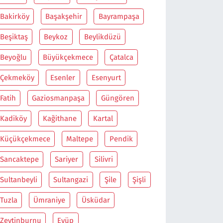
Bakirköy
Başakşehir
Bayrampaşa
Beşiktaş
Beykoz
Beylikdüzü
Beyoğlu
Büyükçekmece
Çatalca
Çekmeköy
Esenler
Esenyurt
Fatih
Gaziosmanpaşa
Güngören
Kadiköy
Kağithane
Kartal
Küçükçekmece
Maltepe
Pendik
Sancaktepe
Sariyer
Silivri
Sultanbeyli
Sultangazi
Şile
Şişli
Tuzla
Ümraniye
Üsküdar
Zeytinburnu
Eyüp