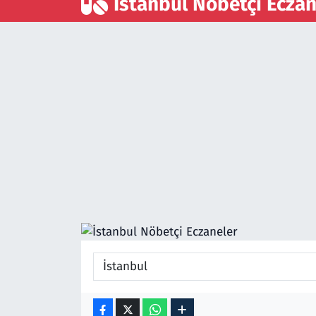
İstanbul Nöbetçi Eczan
Gündem
Haber
Kültür Sanat
Kurumsal Haberler
Lezzet Durağı
Memur ve Kamu
Otomobil
Oyun
Ramazan