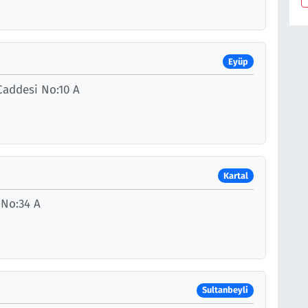
Eyüp
addesi No:10 A
Kartal
 No:34 A
Sultanbeyli