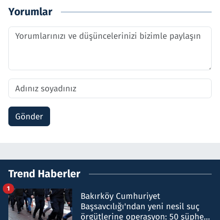
Yorumlar
Gönder
Trend Haberler
1
Bakırköy Cumhuriyet
Başsavcılığı'ndan yeni nesil suç
örgütlerine operasyon: 50 şüpheli