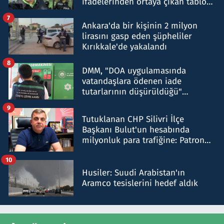
ifadelerinden ortaya çıkan tablo
şok etti
7
Ankara'da bir kişinin 2 milyon
lirasını gasp eden şüpheliler
Kırıkkale'de yakalandı
8
DMM, "DOA uygulamasında
vatandaşlara ödenen iade
tutarlarının düşürüldüğü"
iddiasını yalanladı
9
Tutuklanan CHP Silivri İlçe
Başkanı Bulut'un hesabında
milyonluk para trafiğine: Patron
talimat verdi, ben gönderdim
10
Husiler: Suudi Arabistan'ın
Aramco tesislerini hedef aldık