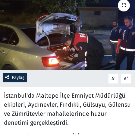
Resmi İlanlar
Rüya Tabirleri
Sağlık
Savunma Sanayi
Seçim 2023
Paylaş
-
+
A
A
Spor
İstanbul'da Maltepe İlçe Emniyet Müdürlüğü
ekipleri, Aydınevler, Fındıklı, Gülsuyu, Gülensu
Teknoloji ve Bilim
ve Zümrütevler mahallelerinde huzur
Televizyon
denetimi gerçekleştirdi.