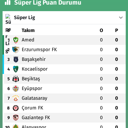
Süper Lig Puan Durumu
Süper Lig
#
Takım
O
P
Amed
0
0
1
Erzurumspor FK
0
0
2
Başakşehir
0
0
3
Kocaelispor
0
0
4
Beşiktaş
0
0
5
Eyüpspor
0
0
6
Galatasaray
0
0
7
Çorum FK
0
0
8
Gaziantep FK
0
0
9
Alanyaspor
0
0
10