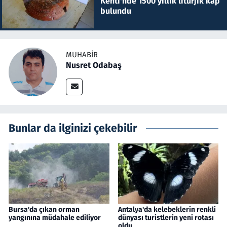
Kenti'nde 1500 yıllık litürjik kap
bulundu
MUHABIR
Nusret Odabaş
Bunlar da ilginizi çekebilir
Bursa'da çıkan orman
Antalya'da kelebeklerin renkli
yangınına müdahale ediliyor
dünyası turistlerin yeni rotası
oldu