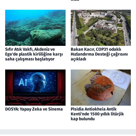
Sıfır Atık Vakfı, Akdeniz ve
Bakan Kacır, COP31 odaklı
Ege'de plastik kirliliğine karşı
Hızlandırma Desteği çağrısını
saha çalışması başlatıyor
açıkladı
DOSYA: Yapay Zeka ve Sinema
Pisidia Antiokheia Antik
Kenti'nde 1500 yıllık litürjik
kap bulundu