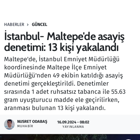
Gündem
HABERLER
GÜNCEL
Haber
İstanbul- Maltepe'de asayiş
Kültür Sanat
denetimi: 13 kişi yakalandı
Maltepe'de, İstanbul Emniyet Müdürlüğü
Kurumsal Haberler
koordinesinde Maltepe İlçe Emniyet
Müdürlüğü'nden 49 ekibin katıldığı asayiş
Lezzet Durağı
denetimi gerçekleştirildi. Denetimler
Memur ve Kamu
sırasında 1 adet ruhsatsız tabanca ile 55.63
gram uyuşturucu madde ele geçirilirken,
Otomobil
aranması bulunan 13 kişi yakalandı.
NUSRET ODABAŞ
Oyun
16.09.2024 - 08:02
MUHABIR
YAYINLANMA
Ramazan