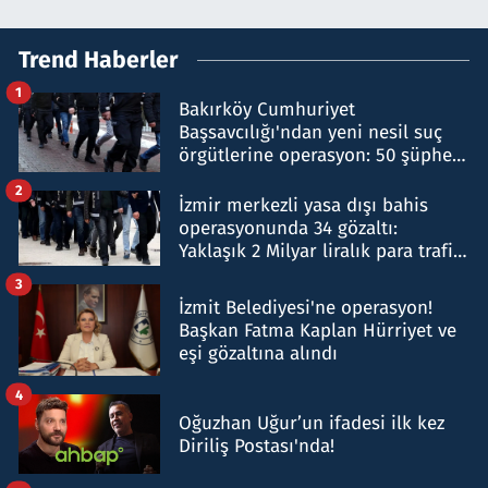
Trend Haberler
1
Bakırköy Cumhuriyet
Başsavcılığı'ndan yeni nesil suç
örgütlerine operasyon: 50 şüpheli
hakkında gözaltı kararı
2
İzmir merkezli yasa dışı bahis
operasyonunda 34 gözaltı:
Yaklaşık 2 Milyar liralık para trafiği
tespit edildi
3
İzmit Belediyesi'ne operasyon!
Başkan Fatma Kaplan Hürriyet ve
eşi gözaltına alındı
4
Oğuzhan Uğur’un ifadesi ilk kez
Diriliş Postası'nda!