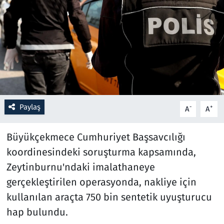
Resmi İlanlar
Rüya Tabirleri
Sağlık
Savunma Sanayi
Paylaş
-
+
A
A
Seçim 2023
Büyükçekmece Cumhuriyet Başsavcılığı
Spor
koordinesindeki soruşturma kapsamında,
Zeytinburnu'ndaki imalathaneye
Teknoloji ve Bilim
gerçekleştirilen operasyonda, nakliye için
kullanılan araçta 750 bin sentetik uyuşturucu
Televizyon
hap bulundu.