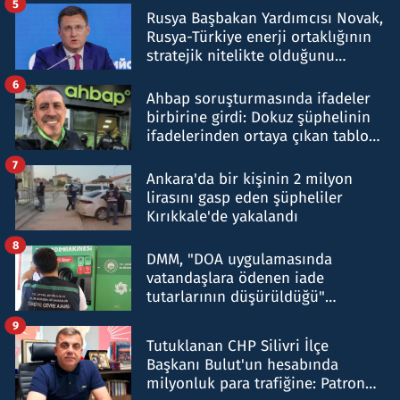
5
Rusya Başbakan Yardımcısı Novak,
Rusya-Türkiye enerji ortaklığının
stratejik nitelikte olduğunu
belirtti
6
Ahbap soruşturmasında ifadeler
birbirine girdi: Dokuz şüphelinin
ifadelerinden ortaya çıkan tablo
şok etti
7
Ankara'da bir kişinin 2 milyon
lirasını gasp eden şüpheliler
Kırıkkale'de yakalandı
8
DMM, "DOA uygulamasında
vatandaşlara ödenen iade
tutarlarının düşürüldüğü"
iddiasını yalanladı
9
Tutuklanan CHP Silivri İlçe
Başkanı Bulut'un hesabında
milyonluk para trafiğine: Patron