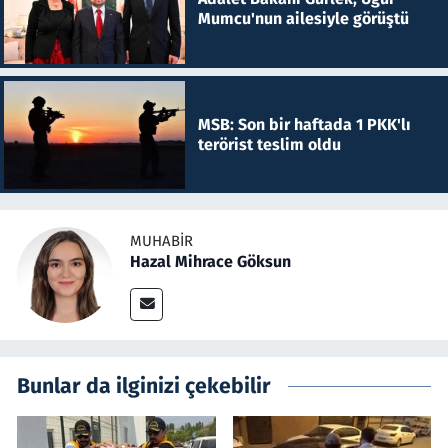
Mumcu'nun ailesiyle görüştü
MSB: Son bir haftada 1 PKK'lı
terörist teslim oldu
MUHABIR
Hazal Mihrace Göksun
Bunlar da ilginizi çekebilir