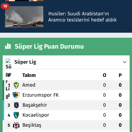
talimat verdi, ben gönderdim
10
Husiler: Suudi Arabistan'ın
Aramco tesislerini hedef aldık
Süper Lig Puan Durumu
Süper Lig
#
Takım
O
P
Amed
0
0
1
Erzurumspor FK
0
0
2
Başakşehir
0
0
3
Kocaelispor
0
0
4
Beşiktaş
0
0
5