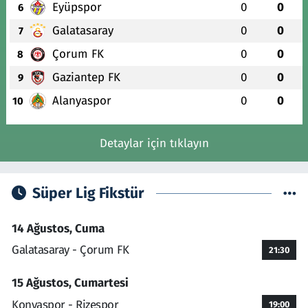
Eyüpspor
0
0
6
Galatasaray
0
0
7
Çorum FK
0
0
8
Gaziantep FK
0
0
9
Alanyaspor
0
0
10
Detaylar için tıklayın
Süper Lig Fikstür
14 Ağustos, Cuma
Galatasaray - Çorum FK
21:30
15 Ağustos, Cumartesi
Konyaspor - Rizespor
19:00