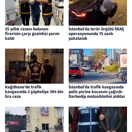
25 yıllık cezası bulunan
İstanbul'da terör örgütü DEAŞ
firarinin çarşı gezintisi yarım
operasyonunda 15 zanlı
kaldı
yakalandı
Kağıthane'de trafik
İstanbul'da trafik kavgasında
kavgasında 2 şüpheliye 394 bin
polis yerine kocasını çağırdı:
lira ceza
Darbedip motosikletini aldılar