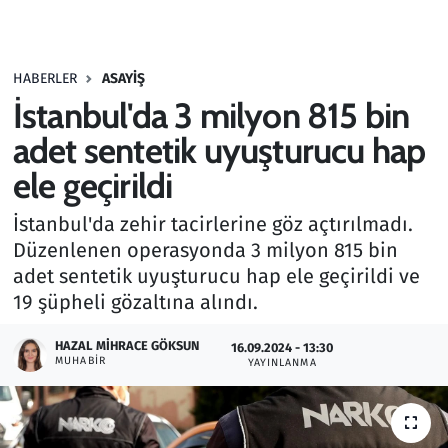
Gündem
HABERLER
ASAYIŞ
Haber
İstanbul'da 3 milyon 815 bin
Kültür Sanat
adet sentetik uyuşturucu hap
ele geçirildi
Kurumsal Haberler
İstanbul'da zehir tacirlerine göz açtırılmadı.
Lezzet Durağı
Düzenlenen operasyonda 3 milyon 815 bin
adet sentetik uyuşturucu hap ele geçirildi ve
Memur ve Kamu
19 şüpheli gözaltına alındı.
Otomobil
HAZAL MIHRACE GÖKSUN
16.09.2024 - 13:30
MUHABIR
YAYINLANMA
Oyun
Ramazan