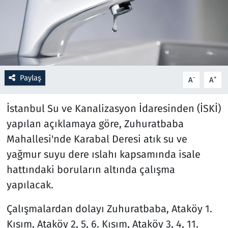
Resmi İlanlar
Rüya Tabirleri
Sağlık
Paylaş
-
+
A
A
Savunma Sanayi
İstanbul Su ve Kanalizasyon İdaresinden (İSKİ)
yapılan açıklamaya göre, Zuhuratbaba
Seçim 2023
Mahallesi'nde Karabal Deresi atık su ve
yağmur suyu dere ıslahı kapsamında isale
Spor
hattındaki boruların altında çalışma
Teknoloji ve Bilim
yapılacak.
Televizyon
Çalışmalardan dolayı Zuhuratbaba, Ataköy 1.
Kısım, Ataköy 2, 5, 6. Kısım, Ataköy 3, 4, 11.