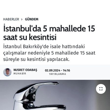
Gündem
HABERLER
GÜNDEM
Haber
İstanbul'da 5 mahallede 15
Kültür Sanat
saat su kesintisi
İstanbul Bakırköy'de isale hattındaki
Kurumsal Haberler
çalışmalar nedeniyle 5 mahallede 15 saat
süreyle su kesintisi yapılacak.
Lezzet Durağı
NUSRET ODABAŞ
02.09.2024 - 14:16
Memur ve Kamu
MUHABIR
YAYINLANMA
Otomobil
Oyun
Ramazan