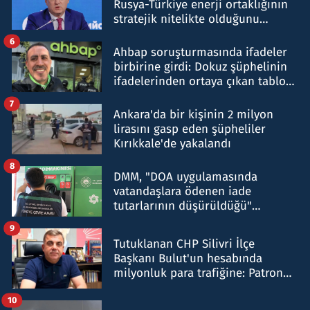
Rusya-Türkiye enerji ortaklığının
stratejik nitelikte olduğunu
belirtti
6
Ahbap soruşturmasında ifadeler
birbirine girdi: Dokuz şüphelinin
ifadelerinden ortaya çıkan tablo
şok etti
7
Ankara'da bir kişinin 2 milyon
lirasını gasp eden şüpheliler
Kırıkkale'de yakalandı
8
DMM, "DOA uygulamasında
vatandaşlara ödenen iade
tutarlarının düşürüldüğü"
iddiasını yalanladı
9
Tutuklanan CHP Silivri İlçe
Başkanı Bulut'un hesabında
milyonluk para trafiğine: Patron
talimat verdi, ben gönderdim
10