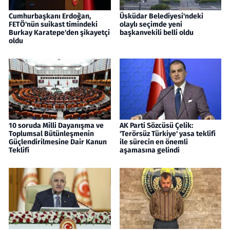
Cumhurbaşkanı Erdoğan,
Üsküdar Belediyesi'ndeki
FETÖ'nün suikast timindeki
olaylı seçimde yeni
Burkay Karatepe'den şikayetçi
başkanvekili belli oldu
oldu
10 soruda Milli Dayanışma ve
AK Parti Sözcüsü Çelik:
Toplumsal Bütünleşmenin
'Terörsüz Türkiye' yasa teklifi
Güçlendirilmesine Dair Kanun
ile sürecin en önemli
Teklifi
aşamasına gelindi