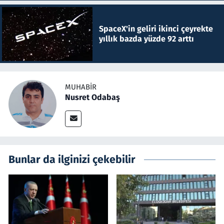
SpaceX'in geliri ikinci çeyrekte
yıllık bazda yüzde 92 arttı
MUHABIR
Nusret Odabaş
Bunlar da ilginizi çekebilir