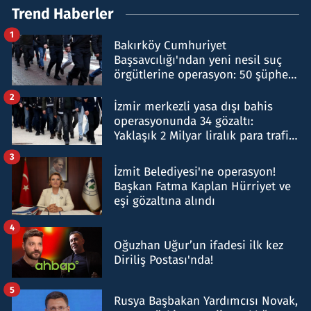
Trend Haberler
1
Bakırköy Cumhuriyet
Başsavcılığı'ndan yeni nesil suç
örgütlerine operasyon: 50 şüpheli
hakkında gözaltı kararı
2
İzmir merkezli yasa dışı bahis
operasyonunda 34 gözaltı:
Yaklaşık 2 Milyar liralık para trafiği
tespit edildi
3
İzmit Belediyesi'ne operasyon!
Başkan Fatma Kaplan Hürriyet ve
eşi gözaltına alındı
4
Oğuzhan Uğur’un ifadesi ilk kez
Diriliş Postası'nda!
5
Rusya Başbakan Yardımcısı Novak,