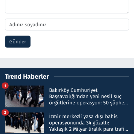
Gönder
Trend Haberler
1
Bakırköy Cumhuriyet
Başsavcılığı'ndan yeni nesil suç
örgütlerine operasyon: 50 şüpheli
hakkında gözaltı kararı
2
İzmir merkezli yasa dışı bahis
operasyonunda 34 gözaltı:
Yaklaşık 2 Milyar liralık para trafiği