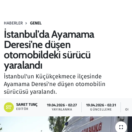
Gündem
HABERLER
GENEL
Haber
İstanbul'da Ayamama
Kültür Sanat
Deresi'ne düşen
otomobildeki sürücü
Kurumsal Haberler
yaralandı
Lezzet Durağı
İstanbul'un Küçükçekmece ilçesinde
Ayamama Deresi'ne düşen otomobilin
Memur ve Kamu
sürücüsü yaralandı.
Otomobil
SAMET TUNÇ
19.04.2026 - 02:27
19.04.2026 - 02:31
EDITÖR
YAYINLANMA
GÜNCELLEME
OKU
Oyun
Ramazan