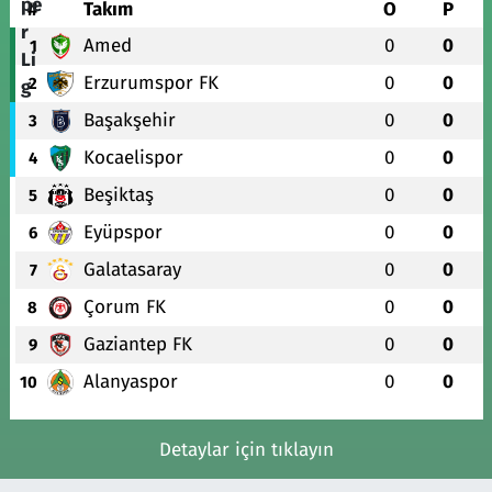
#
Takım
O
P
Amed
0
0
1
Erzurumspor FK
0
0
2
Başakşehir
0
0
3
Kocaelispor
0
0
4
Beşiktaş
0
0
5
Eyüpspor
0
0
6
Galatasaray
0
0
7
Çorum FK
0
0
8
Gaziantep FK
0
0
9
Alanyaspor
0
0
10
Detaylar için tıklayın