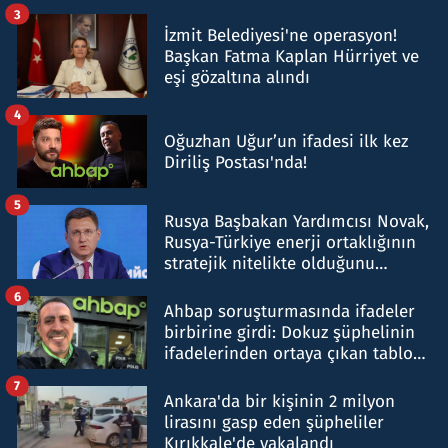
tespit edildi
3
İzmit Belediyesi'ne operasyon!
Başkan Fatma Kaplan Hürriyet ve
eşi gözaltına alındı
4
Oğuzhan Uğur’un ifadesi ilk kez
Diriliş Postası'nda!
5
Rusya Başbakan Yardımcısı Novak,
Rusya-Türkiye enerji ortaklığının
stratejik nitelikte olduğunu
belirtti
6
Ahbap soruşturmasında ifadeler
birbirine girdi: Dokuz şüphelinin
ifadelerinden ortaya çıkan tablo
şok etti
7
Ankara'da bir kişinin 2 milyon
lirasını gasp eden şüpheliler
Kırıkkale'de yakalandı