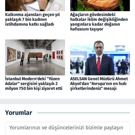
Kalkınma ajansları geçen yıl
Ağaçların gövdesindeki
yaklaşık 7 bin kadının
halkalar iklim değişikliğinden
istihdamına katkı sağladı
yangınlara kadar doğanın
hafızasını taşıyor
İstanbul Modern'deki "Yüzen
ASELSAN Genel Müdürü Ahmet
Adalar" sergisini yaklaşık 2
Akyol'dan "Avrupa'nın en hızlı
milyon 750 bin kişi ziyaret etti
şirketlerindeniz" mesajı
Yorumlar