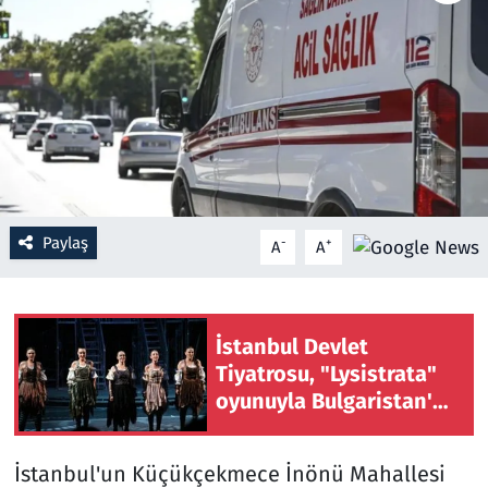
Resmi İlanlar
Rüya Tabirleri
Sağlık
Savunma Sanayi
Paylaş
-
+
A
A
Seçim 2023
Spor
İstanbul Devlet
Tiyatrosu, "Lysistrata"
Teknoloji ve Bilim
oyunuyla Bulgaristan'da
sahne aldı
Televizyon
İstanbul'un Küçükçekmece İnönü Mahallesi