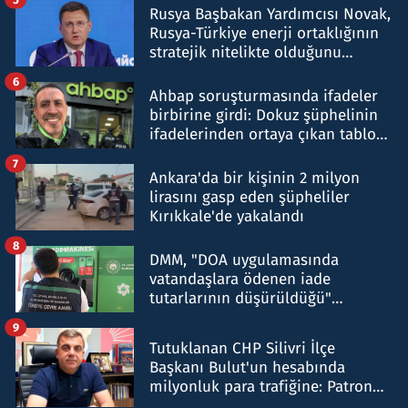
Rusya Başbakan Yardımcısı Novak,
Rusya-Türkiye enerji ortaklığının
stratejik nitelikte olduğunu
belirtti
6
Ahbap soruşturmasında ifadeler
birbirine girdi: Dokuz şüphelinin
ifadelerinden ortaya çıkan tablo
şok etti
7
Ankara'da bir kişinin 2 milyon
lirasını gasp eden şüpheliler
Kırıkkale'de yakalandı
8
DMM, "DOA uygulamasında
vatandaşlara ödenen iade
tutarlarının düşürüldüğü"
iddiasını yalanladı
9
Tutuklanan CHP Silivri İlçe
Başkanı Bulut'un hesabında
milyonluk para trafiğine: Patron
talimat verdi, ben gönderdim