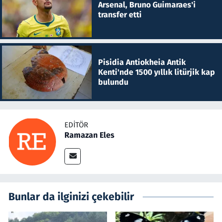
Arsenal, Bruno Guimaraes'i
transfer etti
Pisidia Antiokheia Antik
Kenti'nde 1500 yıllık litürjik kap
bulundu
EDITÖR
Ramazan Eles
Bunlar da ilginizi çekebilir