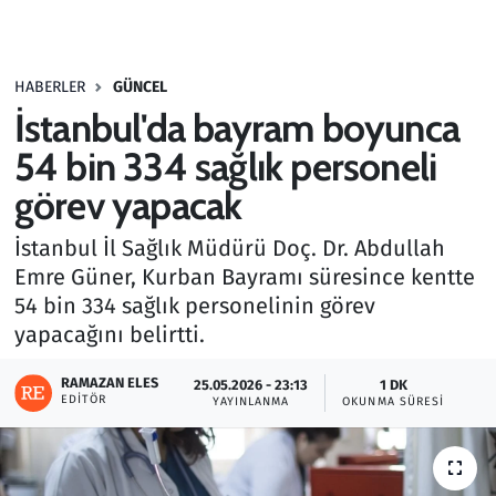
Gündem
HABERLER
GÜNCEL
Haber
İstanbul'da bayram boyunca
Kültür Sanat
54 bin 334 sağlık personeli
görev yapacak
Kurumsal Haberler
İstanbul İl Sağlık Müdürü Doç. Dr. Abdullah
Lezzet Durağı
Emre Güner, Kurban Bayramı süresince kentte
54 bin 334 sağlık personelinin görev
Memur ve Kamu
yapacağını belirtti.
Otomobil
RAMAZAN ELES
25.05.2026 - 23:13
1 DK
EDITÖR
YAYINLANMA
OKUNMA SÜRESI
Oyun
Ramazan