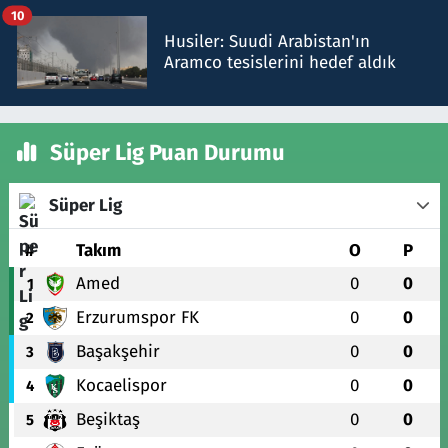
10
Husiler: Suudi Arabistan'ın
Aramco tesislerini hedef aldık
Süper Lig Puan Durumu
Süper Lig
#
Takım
O
P
Amed
0
0
1
Erzurumspor FK
0
0
2
Başakşehir
0
0
3
Kocaelispor
0
0
4
Beşiktaş
0
0
5