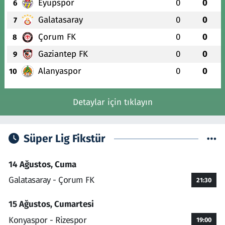
Eyüpspor
0
0
6
Galatasaray
0
0
7
Çorum FK
0
0
8
Gaziantep FK
0
0
9
Alanyaspor
0
0
10
Detaylar için tıklayın
Süper Lig Fikstür
14 Ağustos, Cuma
Galatasaray - Çorum FK
21:30
15 Ağustos, Cumartesi
Konyaspor - Rizespor
19:00