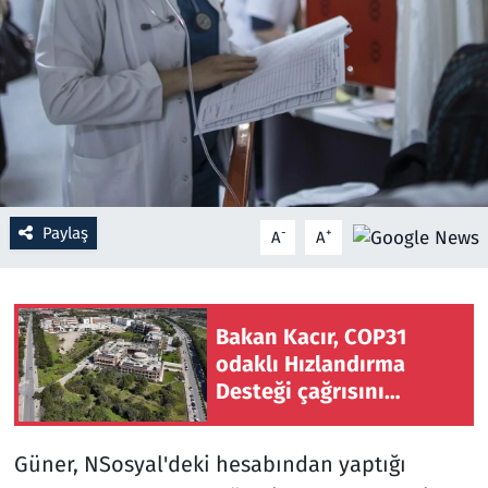
Resmi İlanlar
Rüya Tabirleri
Sağlık
Savunma Sanayi
Paylaş
-
+
A
A
Seçim 2023
Spor
Bakan Kacır, COP31
odaklı Hızlandırma
Teknoloji ve Bilim
Desteği çağrısını
açıkladı
Televizyon
Güner, NSosyal'deki hesabından yaptığı