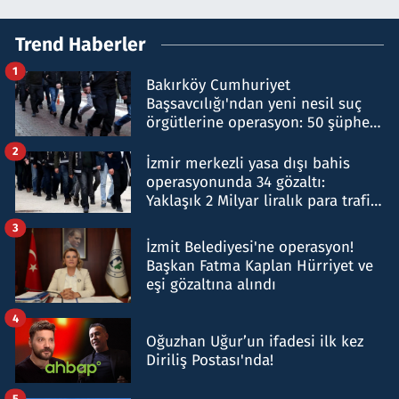
Trend Haberler
1
Bakırköy Cumhuriyet
Başsavcılığı'ndan yeni nesil suç
örgütlerine operasyon: 50 şüpheli
hakkında gözaltı kararı
2
İzmir merkezli yasa dışı bahis
operasyonunda 34 gözaltı:
Yaklaşık 2 Milyar liralık para trafiği
tespit edildi
3
İzmit Belediyesi'ne operasyon!
Başkan Fatma Kaplan Hürriyet ve
eşi gözaltına alındı
4
Oğuzhan Uğur’un ifadesi ilk kez
Diriliş Postası'nda!
5