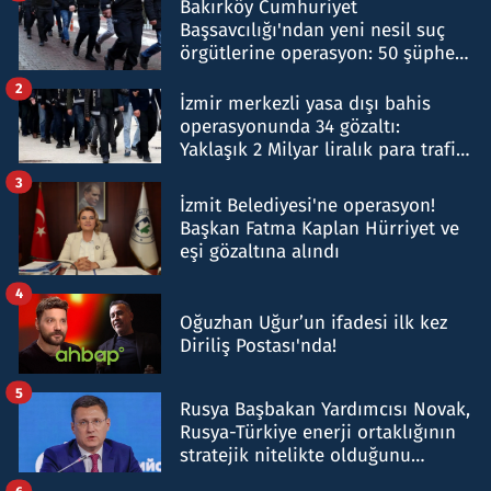
Bakırköy Cumhuriyet
Başsavcılığı'ndan yeni nesil suç
örgütlerine operasyon: 50 şüpheli
hakkında gözaltı kararı
2
İzmir merkezli yasa dışı bahis
operasyonunda 34 gözaltı:
Yaklaşık 2 Milyar liralık para trafiği
tespit edildi
3
İzmit Belediyesi'ne operasyon!
Başkan Fatma Kaplan Hürriyet ve
eşi gözaltına alındı
4
Oğuzhan Uğur’un ifadesi ilk kez
Diriliş Postası'nda!
5
Rusya Başbakan Yardımcısı Novak,
Rusya-Türkiye enerji ortaklığının
stratejik nitelikte olduğunu
belirtti
6