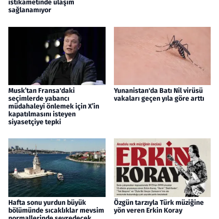
istikametinde ulaşım
sağlanamıyor
Musk’tan Fransa'daki
Yunanistan'da Batı Nil virüsü
seçimlerde yabancı
vakaları geçen yıla göre arttı
müdahaleyi önlemek için X’in
kapatılmasını isteyen
siyasetçiye tepki
Hafta sonu yurdun büyük
Özgün tarzıyla Türk müziğine
bölümünde sıcaklıklar mevsim
yön veren Erkin Koray
normallerinde seyredecek