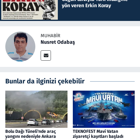
yön veren Erkin Koray
MUHABIR
Nusret Odabaş
Bunlar da ilginizi çekebilir
Bolu Dağı Tüneli'nde araç
TEKNOFEST Mavi Vatan
yangını nedeniyle Ankara
ziyaretçi kayıtları başladı