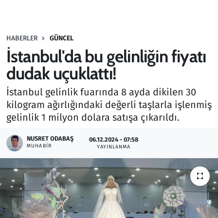
Gündem
HABERLER
GÜNCEL
Haber
İstanbul'da bu gelinliğin fiyatı
Kültür Sanat
dudak uçuklattı!
İstanbul gelinlik fuarında 8 ayda dikilen 30
Kurumsal Haberler
kilogram ağırlığındaki değerli taşlarla işlenmiş
gelinlik 1 milyon dolara satışa çıkarıldı.
Lezzet Durağı
NUSRET ODABAŞ
06.12.2024 - 07:58
Memur ve Kamu
MUHABIR
YAYINLANMA
Otomobil
Oyun
Ramazan