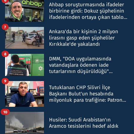
Ahbap soruşturmasında ifadeler
birbirine girdi: Dokuz şüphelinin
ifadelerinden ortaya çıkan tablo
şok etti
7
Ankara'da bir kişinin 2 milyon
lirasını gasp eden şüpheliler
Kırıkkale'de yakalandı
8
DMM, "DOA uygulamasında
vatandaşlara ödenen iade
tutarlarının düşürüldüğü"
iddiasını yalanladı
9
Tutuklanan CHP Silivri İlçe
Başkanı Bulut'un hesabında
milyonluk para trafiğine: Patron
talimat verdi, ben gönderdim
10
Husiler: Suudi Arabistan'ın
Aramco tesislerini hedef aldık