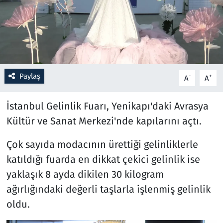
Resmi İlanlar
Rüya Tabirleri
Sağlık
Paylaş
-
+
A
A
Savunma Sanayi
İstanbul Gelinlik Fuarı, Yenikapı'daki Avrasya
Kültür ve Sanat Merkezi'nde kapılarını açtı.
Seçim 2023
Çok sayıda modacının ürettiği gelinliklerle
Spor
katıldığı fuarda en dikkat çekici gelinlik ise
yaklaşık 8 ayda dikilen 30 kilogram
Teknoloji ve Bilim
ağırlığındaki değerli taşlarla işlenmiş gelinlik
Televizyon
oldu.