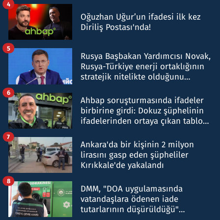
4
Oğuzhan Uğur’un ifadesi ilk kez
Diriliş Postası'nda!
5
Rusya Başbakan Yardımcısı Novak,
Rusya-Türkiye enerji ortaklığının
stratejik nitelikte olduğunu
belirtti
6
Ahbap soruşturmasında ifadeler
birbirine girdi: Dokuz şüphelinin
ifadelerinden ortaya çıkan tablo
şok etti
7
Ankara'da bir kişinin 2 milyon
lirasını gasp eden şüpheliler
Kırıkkale'de yakalandı
8
DMM, "DOA uygulamasında
vatandaşlara ödenen iade
tutarlarının düşürüldüğü"
iddiasını yalanladı