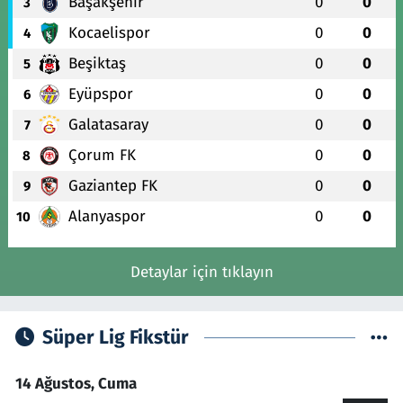
Başakşehir
0
0
3
Kocaelispor
0
0
4
Beşiktaş
0
0
5
Eyüpspor
0
0
6
Galatasaray
0
0
7
Çorum FK
0
0
8
Gaziantep FK
0
0
9
Alanyaspor
0
0
10
Detaylar için tıklayın
Süper Lig Fikstür
14 Ağustos, Cuma