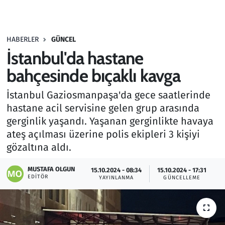
Gündem
HABERLER
GÜNCEL
Haber
İstanbul'da hastane
Kültür Sanat
bahçesinde bıçaklı kavga
İstanbul Gaziosmanpaşa'da gece saatlerinde
Kurumsal Haberler
hastane acil servisine gelen grup arasında
gerginlik yaşandı. Yaşanan gerginlikte havaya
Lezzet Durağı
ateş açılması üzerine polis ekipleri 3 kişiyi
Memur ve Kamu
gözaltına aldı.
MUSTAFA OLGUN
Otomobil
15.10.2024 - 08:34
15.10.2024 - 17:31
EDITÖR
YAYINLANMA
GÜNCELLEME
Oyun
Ramazan