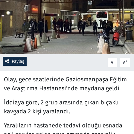
Resmi İlanlar
Rüya Tabirleri
Sağlık
Savunma Sanayi
Paylaş
-
+
A
A
Seçim 2023
Olay, gece saatlerinde Gaziosmanpaşa Eğitim
ve Araştırma Hastanesi'nde meydana geldi.
Spor
İddiaya göre, 2 grup arasında çıkan bıçaklı
Teknoloji ve Bilim
kavgada 2 kişi yaralandı.
Televizyon
Yaralıların hastanede tedavi olduğu esnada