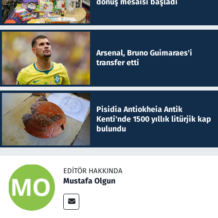
dönüş mesaisi başladı
Arsenal, Bruno Guimaraes'i
transfer etti
Pisidia Antiokheia Antik
Kenti'nde 1500 yıllık litürjik kap
bulundu
EDITÖR HAKKINDA
Mustafa Olgun