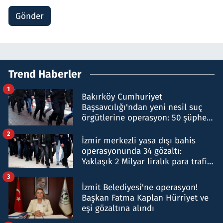
Gönder
Trend Haberler
1
Bakırköy Cumhuriyet
Başsavcılığı'ndan yeni nesil suç
örgütlerine operasyon: 50 şüpheli
hakkında gözaltı kararı
2
İzmir merkezli yasa dışı bahis
operasyonunda 34 gözaltı:
Yaklaşık 2 Milyar liralık para trafiği
tespit edildi
3
İzmit Belediyesi'ne operasyon!
Başkan Fatma Kaplan Hürriyet ve
eşi gözaltına alındı