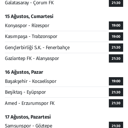
Galatasaray - Çorum FK
21:30
15 Ağustos, Cumartesi
Konyaspor - Rizespor
19:00
Kasımpaşa - Trabzonspor
19:00
Gençlerbirliği S.K. - Fenerbahçe
21:30
Gaziantep FK - Alanyaspor
21:30
16 Ağustos, Pazar
Başakşehir - Kocaelispor
19:00
Beşiktaş - Eyüpspor
21:30
Amed - Erzurumspor FK
21:30
17 Ağustos, Pazartesi
Samsunspor - Göztepe
21:30