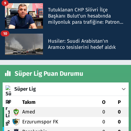
9
Tutuklanan CHP Silivri İlçe
Başkanı Bulut'un hesabında
milyonluk para trafiğine: Patron
talimat verdi, ben gönderdim
10
Husiler: Suudi Arabistan'ın
Aramco tesislerini hedef aldık
Süper Lig Puan Durumu
Süper Lig
#
Takım
O
P
Amed
0
0
1
Erzurumspor FK
0
0
2