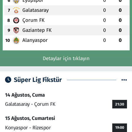
Eyüpspor
0
0
6
Galatasaray
0
0
7
Çorum FK
0
0
8
Gaziantep FK
0
0
9
Alanyaspor
0
0
10
Detaylar için tıklayın
Süper Lig Fikstür
14 Ağustos, Cuma
Galatasaray - Çorum FK
21:30
15 Ağustos, Cumartesi
Konyaspor - Rizespor
19:00