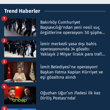
Trend Haberler
1
Bakırköy Cumhuriyet
Başsavcılığı'ndan yeni nesil suç
örgütlerine operasyon: 50 şüpheli
hakkında gözaltı kararı
2
İzmir merkezli yasa dışı bahis
operasyonunda 34 gözaltı:
Yaklaşık 2 Milyar liralık para trafiği
tespit edildi
3
İzmit Belediyesi'ne operasyon!
Başkan Fatma Kaplan Hürriyet ve
eşi gözaltına alındı
4
Oğuzhan Uğur’un ifadesi ilk kez
Diriliş Postası'nda!
5