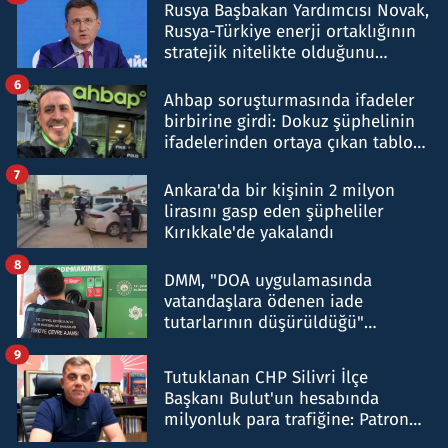
Rusya Başbakan Yardımcısı Novak,
Rusya-Türkiye enerji ortaklığının
stratejik nitelikte olduğunu
belirtti
6
Ahbap soruşturmasında ifadeler
birbirine girdi: Dokuz şüphelinin
ifadelerinden ortaya çıkan tablo
şok etti
7
Ankara'da bir kişinin 2 milyon
lirasını gasp eden şüpheliler
Kırıkkale'de yakalandı
8
DMM, "DOA uygulamasında
vatandaşlara ödenen iade
tutarlarının düşürüldüğü"
iddiasını yalanladı
9
Tutuklanan CHP Silivri İlçe
Başkanı Bulut'un hesabında
milyonluk para trafiğine: Patron
talimat verdi, ben gönderdim