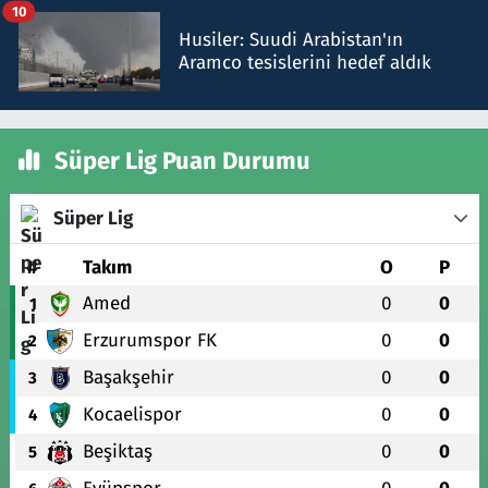
10
Husiler: Suudi Arabistan'ın
Aramco tesislerini hedef aldık
Süper Lig Puan Durumu
Süper Lig
#
Takım
O
P
Amed
0
0
1
Erzurumspor FK
0
0
2
Başakşehir
0
0
3
Kocaelispor
0
0
4
Beşiktaş
0
0
5