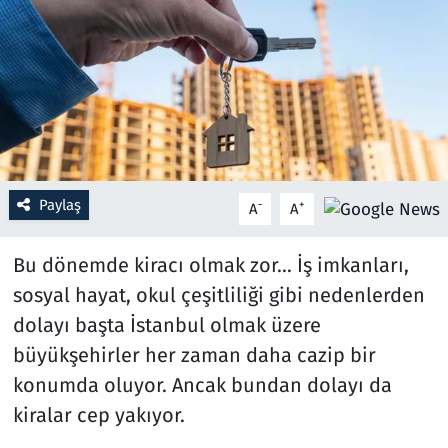
Resmi İlanlar
Rüya Tabirleri
Sağlık
Savunma Sanayi
Paylaş
-
+
A
A
Seçim 2023
Bu dönemde kiracı olmak zor... İş imkanları,
sosyal hayat, okul çeşitliliği gibi nedenlerden
Spor
dolayı başta İstanbul olmak üzere
Teknoloji ve Bilim
büyükşehirler her zaman daha cazip bir
konumda oluyor. Ancak bundan dolayı da
Televizyon
kiralar cep yakıyor.