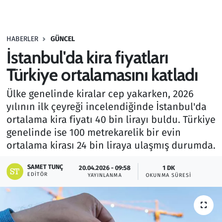
Gündem
HABERLER
GÜNCEL
Haber
İstanbul'da kira fiyatları
Kültür Sanat
Türkiye ortalamasını katladı
Ülke genelinde kiralar cep yakarken, 2026
Kurumsal Haberler
yılının ilk çeyreği incelendiğinde İstanbul'da
ortalama kira fiyatı 40 bin lirayı buldu. Türkiye
Lezzet Durağı
genelinde ise 100 metrekarelik bir evin
Memur ve Kamu
ortalama kirası 24 bin liraya ulaşmış durumda.
SAMET TUNÇ
Otomobil
20.04.2026 - 09:58
1 DK
EDITÖR
YAYINLANMA
OKUNMA SÜRESI
Oyun
Ramazan