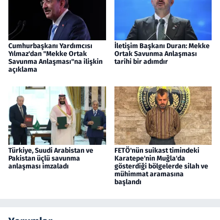
Cumhurbaşkanı Yardımcısı
İletişim Başkanı Duran: Mekke
Yılmaz'dan "Mekke Ortak
Ortak Savunma Anlaşması
Savunma Anlaşması"na ilişkin
tarihi bir adımdır
açıklama
Türkiye, Suudi Arabistan ve
FETÖ'nün suikast timindeki
Pakistan üçlü savunma
Karatepe'nin Muğla'da
anlaşması imzaladı
gösterdiği bölgelerde silah ve
mühimmat aramasına
başlandı