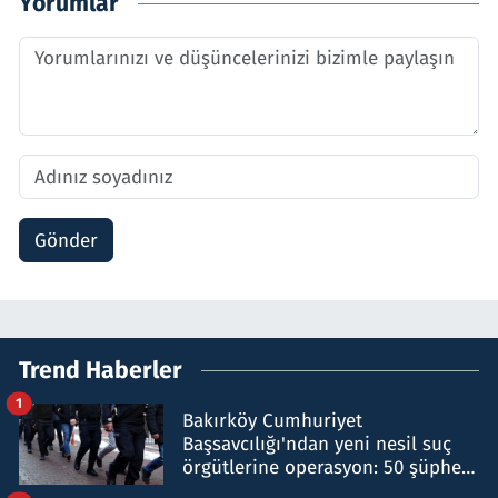
Yorumlar
Gönder
Trend Haberler
1
Bakırköy Cumhuriyet
Başsavcılığı'ndan yeni nesil suç
örgütlerine operasyon: 50 şüpheli
hakkında gözaltı kararı