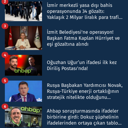
2
İzmir merkezli yasa dışı bahis
operasyonunda 34 gözaltı:
Yaklaşık 2 Milyar liralık para trafiği
tespit edildi
3
İzmit Belediyesi'ne operasyon!
Başkan Fatma Kaplan Hürriyet ve
eşi gözaltına alındı
4
Oğuzhan Uğur’un ifadesi ilk kez
Diriliş Postası'nda!
5
Rusya Başbakan Yardımcısı Novak,
Rusya-Türkiye enerji ortaklığının
stratejik nitelikte olduğunu
belirtti
6
Ahbap soruşturmasında ifadeler
birbirine girdi: Dokuz şüphelinin
ifadelerinden ortaya çıkan tablo