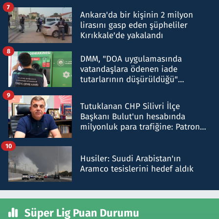
şok etti
7
Ankara'da bir kişinin 2 milyon
lirasını gasp eden şüpheliler
Kırıkkale'de yakalandı
8
DMM, "DOA uygulamasında
vatandaşlara ödenen iade
tutarlarının düşürüldüğü"
iddiasını yalanladı
9
Tutuklanan CHP Silivri İlçe
Başkanı Bulut'un hesabında
milyonluk para trafiğine: Patron
talimat verdi, ben gönderdim
10
Husiler: Suudi Arabistan'ın
Aramco tesislerini hedef aldık
Süper Lig Puan Durumu