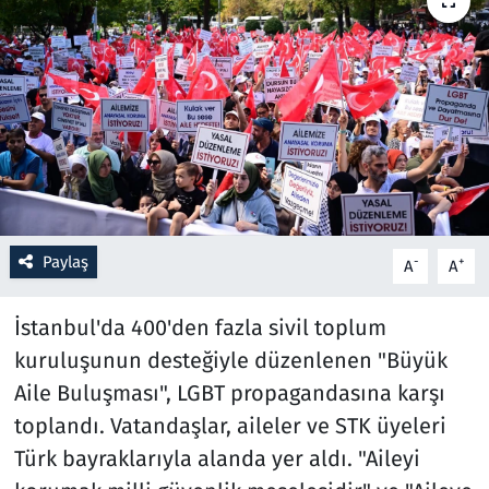
Resmi İlanlar
Rüya Tabirleri
Sağlık
Savunma Sanayi
Paylaş
-
+
A
A
Seçim 2023
İstanbul'da 400'den fazla sivil toplum
Spor
kuruluşunun desteğiyle düzenlenen "Büyük
Teknoloji ve Bilim
Aile Buluşması", LGBT propagandasına karşı
toplandı. Vatandaşlar, aileler ve STK üyeleri
Televizyon
Türk bayraklarıyla alanda yer aldı. "Aileyi