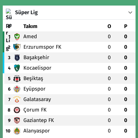
Süper Lig
#
Takım
O
P
Amed
0
0
1
Erzurumspor FK
0
0
2
Başakşehir
0
0
3
Kocaelispor
0
0
4
Beşiktaş
0
0
5
Eyüpspor
0
0
6
Galatasaray
0
0
7
Çorum FK
0
0
8
Gaziantep FK
0
0
9
Alanyaspor
0
0
10