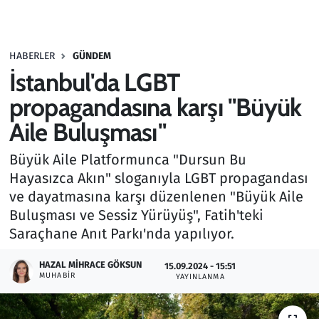
Gündem
HABERLER
GÜNDEM
Haber
İstanbul'da LGBT
Kültür Sanat
propagandasına karşı "Büyük
Aile Buluşması"
Kurumsal Haberler
Büyük Aile Platformunca "Dursun Bu
Lezzet Durağı
Hayasızca Akın" sloganıyla LGBT propagandası
ve dayatmasına karşı düzenlenen "Büyük Aile
Memur ve Kamu
Buluşması ve Sessiz Yürüyüş", Fatih'teki
Saraçhane Anıt Parkı'nda yapılıyor.
Otomobil
HAZAL MIHRACE GÖKSUN
15.09.2024 - 15:51
MUHABIR
Oyun
YAYINLANMA
Ramazan