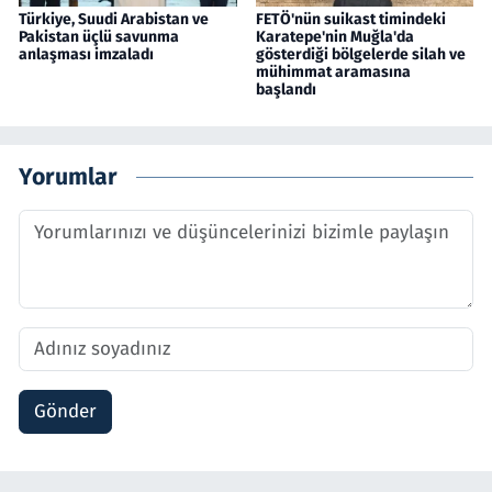
Türkiye, Suudi Arabistan ve
FETÖ'nün suikast timindeki
Pakistan üçlü savunma
Karatepe'nin Muğla'da
anlaşması imzaladı
gösterdiği bölgelerde silah ve
mühimmat aramasına
başlandı
Yorumlar
Gönder