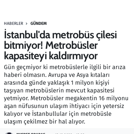
Gündem
HABERLER
GÜNDEM
Haber
İstanbul'da metrobüs çilesi
Kültür Sanat
bitmiyor! Metrobüsler
kapasiteyi kaldırmıyor
Kurumsal Haberler
Gün geçmiyor ki metrobüslerle ilgili bir arıza
Lezzet Durağı
haberi olmasın. Avrupa ve Asya kıtaları
arasında günde yaklaşık 1 milyon kişiyi
Memur ve Kamu
taşıyan metrobüslerin mevcut kapasitesi
yetmiyor. Metrobüsler megakentin 16 milyonu
Otomobil
aşan nüfusunun ulaşım ihtiyacı için yetersiz
kalıyor ve İstanbullular için metrobüsle
Oyun
ulaşım çekilmez bir hal alıyor.
Ramazan