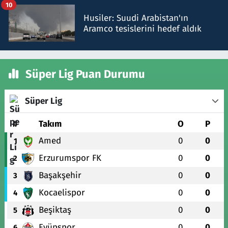
10
Husiler: Suudi Arabistan'ın
Aramco tesislerini hedef aldık
Süper Lig Puan Durumu
Süper Lig
#
Takım
O
P
Amed
0
0
1
Erzurumspor FK
0
0
2
Başakşehir
0
0
3
Kocaelispor
0
0
4
Beşiktaş
0
0
5
Eyüpspor
0
0
6