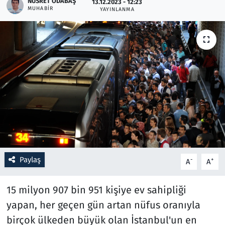
NUSRET ODABAŞ
13.12.2023 - 12:23
MUHABIR
YAYINLANMA
Resmi İlanlar
Rüya Tabirleri
Sağlık
Savunma Sanayi
Seçim 2023
Spor
Paylaş
-
+
A
A
Teknoloji ve Bilim
15 milyon 907 bin 951 kişiye ev sahipliği
Televizyon
yapan, her geçen gün artan nüfus oranıyla
birçok ülkeden büyük olan İstanbul'un en