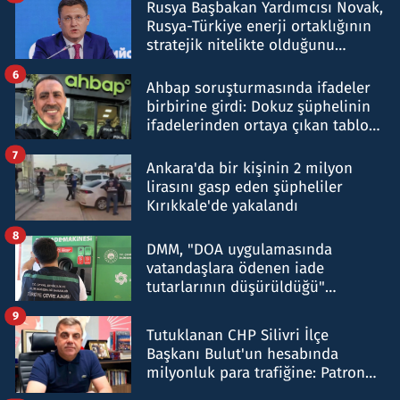
Rusya Başbakan Yardımcısı Novak,
Rusya-Türkiye enerji ortaklığının
stratejik nitelikte olduğunu
belirtti
6
Ahbap soruşturmasında ifadeler
birbirine girdi: Dokuz şüphelinin
ifadelerinden ortaya çıkan tablo
şok etti
7
Ankara'da bir kişinin 2 milyon
lirasını gasp eden şüpheliler
Kırıkkale'de yakalandı
8
DMM, "DOA uygulamasında
vatandaşlara ödenen iade
tutarlarının düşürüldüğü"
iddiasını yalanladı
9
Tutuklanan CHP Silivri İlçe
Başkanı Bulut'un hesabında
milyonluk para trafiğine: Patron
talimat verdi, ben gönderdim