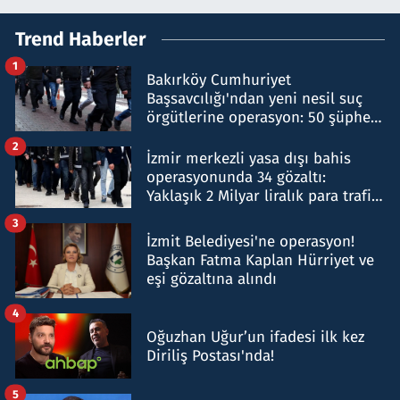
Trend Haberler
1
Bakırköy Cumhuriyet
Başsavcılığı'ndan yeni nesil suç
örgütlerine operasyon: 50 şüpheli
hakkında gözaltı kararı
2
İzmir merkezli yasa dışı bahis
operasyonunda 34 gözaltı:
Yaklaşık 2 Milyar liralık para trafiği
tespit edildi
3
İzmit Belediyesi'ne operasyon!
Başkan Fatma Kaplan Hürriyet ve
eşi gözaltına alındı
4
Oğuzhan Uğur’un ifadesi ilk kez
Diriliş Postası'nda!
5