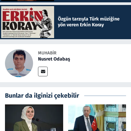
Özgün tarzıyla Türk müziğine
yön veren Erkin Koray
MUHABIR
Nusret Odabaş
Bunlar da ilginizi çekebilir