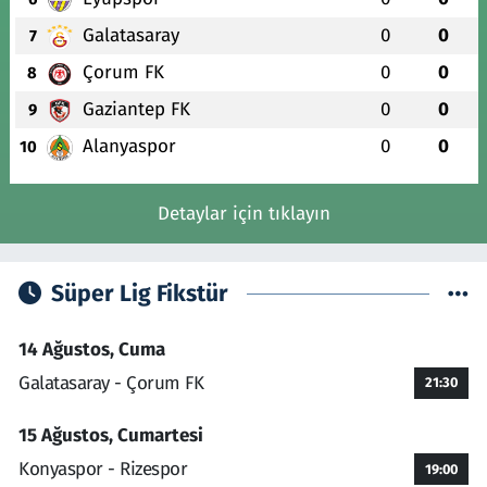
Galatasaray
0
0
7
Çorum FK
0
0
8
Gaziantep FK
0
0
9
Alanyaspor
0
0
10
Detaylar için tıklayın
Süper Lig Fikstür
14 Ağustos, Cuma
Galatasaray - Çorum FK
21:30
15 Ağustos, Cumartesi
Konyaspor - Rizespor
19:00