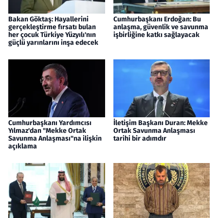
Bakan Göktaş: Hayallerini
Cumhurbaşkanı Erdoğan: Bu
gerçekleştirme fırsatı bulan
anlaşma, güvenlik ve savunma
her çocuk Türkiye Yüzyılı'nın
işbirliğine katkı sağlayacak
güçlü yarınlarını inşa edecek
Cumhurbaşkanı Yardımcısı
İletişim Başkanı Duran: Mekke
Yılmaz'dan "Mekke Ortak
Ortak Savunma Anlaşması
Savunma Anlaşması"na ilişkin
tarihi bir adımdır
açıklama