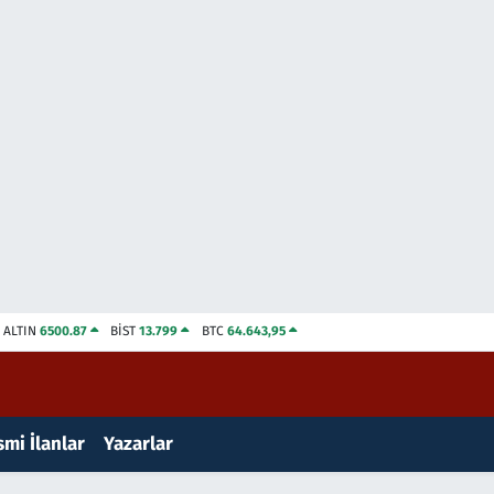
ALTIN
6500.87
BİST
13.799
BTC
64.643,95
mi İlanlar
Yazarlar