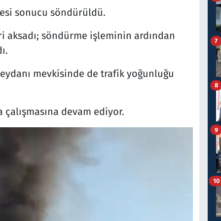
lesi sonucu söndürüldü.
ri aksadı; söndürme işleminin ardından
7
ı.
eydanı mevkisinde de trafik yoğunluğu
8
a çalışmasına devam ediyor.
9
10