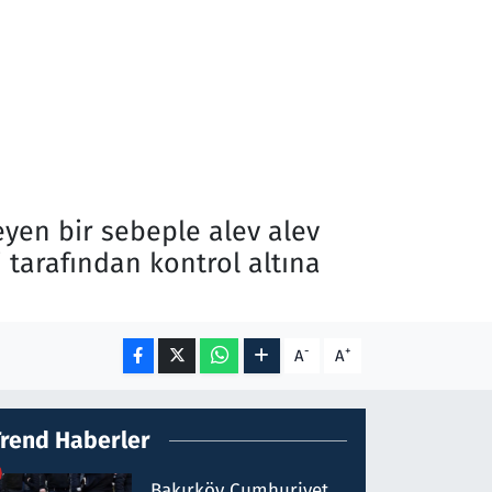
yen bir sebeple alev alev
i tarafından kontrol altına
-
+
A
A
Trend Haberler
Bakırköy Cumhuriyet