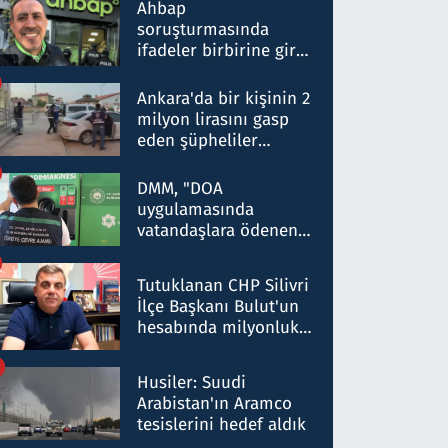
nitelikte olduğunu
Ahbap
belirtti
soruşturmasında
ifadeler birbirine girdi:
Dokuz şüphelinin
ifadelerinden ortaya
Ankara'da bir kişinin 2
çıkan tablo şok etti
milyon lirasını gasp
eden şüpheliler
Kırıkkale'de yakalandı
DMM, "DOA
uygulamasında
vatandaşlara ödenen
iade tutarlarının
düşürüldüğü" iddiasını
Tutuklanan CHP Silivri
yalanladı
İlçe Başkanı Bulut'un
hesabında milyonluk
para trafiğine: Patron
talimat verdi, ben
Husiler: Suudi
gönderdim
Arabistan'ın Aramco
tesislerini hedef aldık