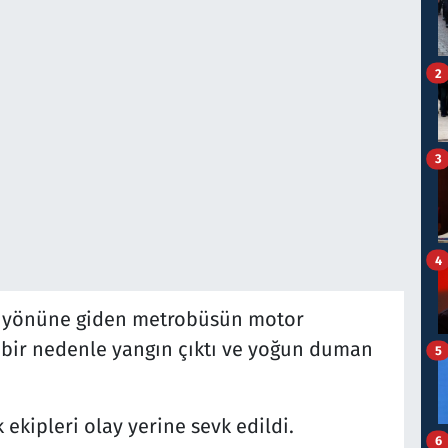
2
3
4
y yönüne giden metrobüsün motor
ir nedenle yangın çıktı ve yoğun duman
5
k ekipleri olay yerine sevk edildi.
6