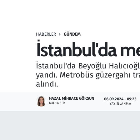
Resmi İlanlar
Rüya Tabirleri
HABERLER
GÜNDEM
İstanbul'da m
Sağlık
Savunma Sanayi
İstanbul'da Beyoğlu Halıcıoğ
yandı. Metrobüs güzergahı tra
Seçim 2023
alındı.
Spor
HAZAL MIHRACE GÖKSUN
06.09.2024 - 09:23
MUHABIR
YAYINLANMA
Teknoloji ve Bilim
Televizyon