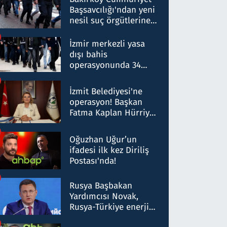
Başsavcılığı'ndan yeni
nesil suç örgütlerine
operasyon: 50 şüpheli
hakkında gözaltı kararı
İzmir merkezli yasa
dışı bahis
operasyonunda 34
gözaltı: Yaklaşık 2
Milyar liralık para
İzmit Belediyesi'ne
trafiği tespit edildi
operasyon! Başkan
Fatma Kaplan Hürriyet
ve eşi gözaltına alındı
Oğuzhan Uğur’un
ifadesi ilk kez Diriliş
Postası'nda!
Rusya Başbakan
Yardımcısı Novak,
Rusya-Türkiye enerji
ortaklığının stratejik