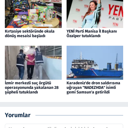
Kırtasiye sektöründe okula
YENİ Parti Manisa İl Başkanı
dönüş mesaisi başladı
Özalper tutuklandı
İzmir merkezli suç örgütü
Karadeniz'de dron saldırısına
operasyonunda yakalanan 28
uğrayan "NADEZHDA" isimli
şüpheli tutuklandı
gemi Samsun'a getirildi
Yorumlar