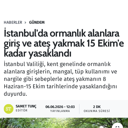
Gündem
HABERLER
GÜNDEM
Haber
İstanbul'da ormanlık alanlara
Kültür Sanat
giriş ve ateş yakmak 15 Ekim'e
kadar yasaklandı
Kurumsal Haberler
İstanbul Valiliği, kent genelinde ormanlık
Lezzet Durağı
alanlara girişlerin, mangal, tüp kullanımı ve
nargile gibi sebeplerle ateş yakmanın 8
Memur ve Kamu
Haziran-15 Ekim tarihlerinde yasaklandığını
duyurdu.
Otomobil
SAMET TUNÇ
06.06.2026 - 12:03
2 DK
EDITÖR
Oyun
YAYINLANMA
OKUNMA SÜRESI
Ramazan