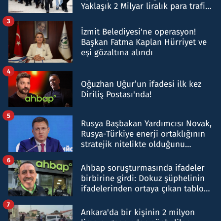
Yaklaşık 2 Milyar liralık para trafiği
tespit edildi
3
İzmit Belediyesi'ne operasyon!
Başkan Fatma Kaplan Hürriyet ve
eşi gözaltına alındı
4
Oğuzhan Uğur’un ifadesi ilk kez
Diriliş Postası'nda!
5
Rusya Başbakan Yardımcısı Novak,
Rusya-Türkiye enerji ortaklığının
stratejik nitelikte olduğunu
belirtti
6
Ahbap soruşturmasında ifadeler
birbirine girdi: Dokuz şüphelinin
ifadelerinden ortaya çıkan tablo
şok etti
7
Ankara'da bir kişinin 2 milyon