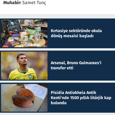
Muhabir:
Samet Tunç
Kırtasiye sektöründe okula
dönüş mesaisi başladı
Arsenal, Bruno Guimaraes'i
transfer etti
Pisidia Antiokheia Antik
Kenti'nde 1500 yıllık litürjik kap
bulundu