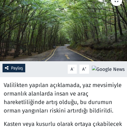
Resmi İlanlar
Rüya Tabirleri
Sağlık
Savunma Sanayi
Paylaş
-
+
A
A
Seçim 2023
Valilikten yapılan açıklamada, yaz mevsimiyle
Spor
ormanlık alanlarda insan ve araç
Teknoloji ve Bilim
hareketliliğinde artış olduğu, bu durumun
orman yangınları riskini artırdığı bildirildi.
Televizyon
Kasten veya kusurlu olarak ortaya çıkabilecek