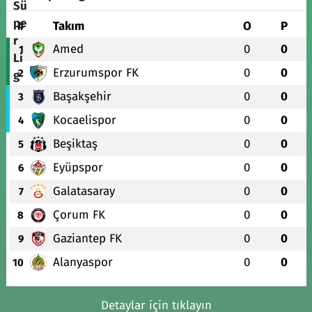
#
Takım
O
P
Amed
0
0
1
Erzurumspor FK
0
0
2
Başakşehir
0
0
3
Kocaelispor
0
0
4
Beşiktaş
0
0
5
Eyüpspor
0
0
6
Galatasaray
0
0
7
Çorum FK
0
0
8
Gaziantep FK
0
0
9
Alanyaspor
0
0
10
Detaylar için tıklayın