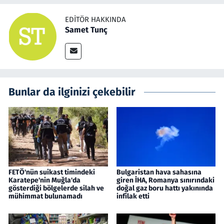
EDITÖR HAKKINDA
Samet Tunç
Bunlar da ilginizi çekebilir
FETÖ'nün suikast timindeki
Bulgaristan hava sahasına
Karatepe'nin Muğla'da
giren İHA, Romanya sınırındaki
gösterdiği bölgelerde silah ve
doğal gaz boru hattı yakınında
mühimmat bulunamadı
infilak etti