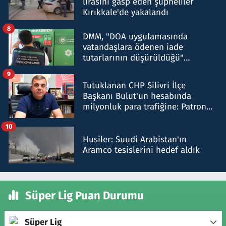
lirasını gasp eden şüpheliler
Kırıkkale'de yakalandı
8
DMM, "DOA uygulamasında
vatandaşlara ödenen iade
tutarlarının düşürüldüğü"
iddiasını yalanladı
9
Tutuklanan CHP Silivri İlçe
Başkanı Bulut'un hesabında
milyonluk para trafiğine: Patron
talimat verdi, ben gönderdim
10
Husiler: Suudi Arabistan'ın
Aramco tesislerini hedef aldık
Süper Lig Puan Durumu
Süper Lig