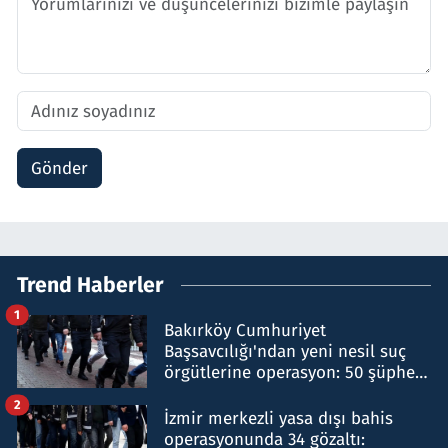
Gönder
Trend Haberler
1
Bakırköy Cumhuriyet
Başsavcılığı'ndan yeni nesil suç
örgütlerine operasyon: 50 şüpheli
hakkında gözaltı kararı
2
İzmir merkezli yasa dışı bahis
operasyonunda 34 gözaltı: