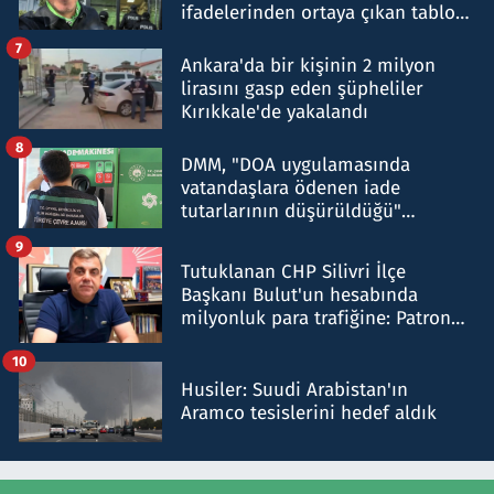
ifadelerinden ortaya çıkan tablo
şok etti
7
Ankara'da bir kişinin 2 milyon
lirasını gasp eden şüpheliler
Kırıkkale'de yakalandı
8
DMM, "DOA uygulamasında
vatandaşlara ödenen iade
tutarlarının düşürüldüğü"
iddiasını yalanladı
9
Tutuklanan CHP Silivri İlçe
Başkanı Bulut'un hesabında
milyonluk para trafiğine: Patron
talimat verdi, ben gönderdim
10
Husiler: Suudi Arabistan'ın
Aramco tesislerini hedef aldık