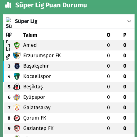
Süper Lig Puan Durumu
Süper Lig
#
Takım
O
P
Amed
0
0
1
Erzurumspor FK
0
0
2
Başakşehir
0
0
3
Kocaelispor
0
0
4
Beşiktaş
0
0
5
Eyüpspor
0
0
6
Galatasaray
0
0
7
Çorum FK
0
0
8
Gaziantep FK
0
0
9