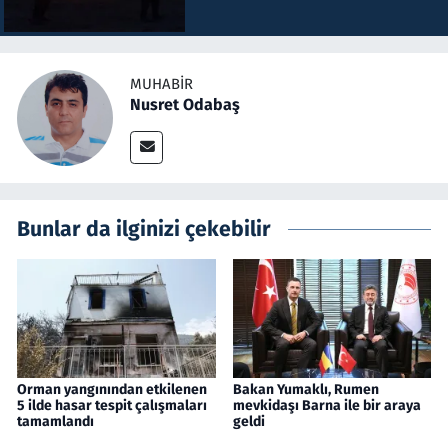
MUHABIR
Nusret Odabaş
Bunlar da ilginizi çekebilir
Orman yangınından etkilenen
Bakan Yumaklı, Rumen
5 ilde hasar tespit çalışmaları
mevkidaşı Barna ile bir araya
tamamlandı
geldi