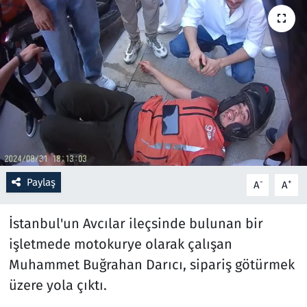
Resmi İlanlar
Rüya Tabirleri
Sağlık
Savunma Sanayi
Seçim 2023
Paylaş
-
+
A
A
Spor
İstanbul'un Avcılar ileçsinde bulunan bir
Teknoloji ve Bilim
işletmede motokurye olarak çalışan
Muhammet Buğrahan Darıcı, sipariş götürmek
Televizyon
üzere yola çıktı.