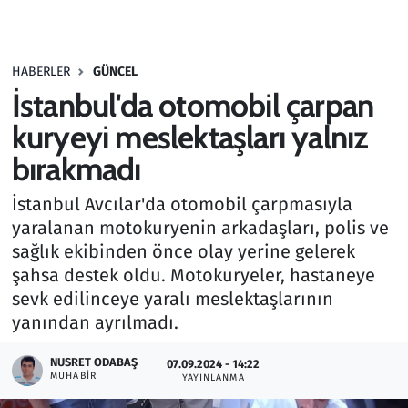
Gündem
HABERLER
GÜNCEL
Haber
İstanbul'da otomobil çarpan
Kültür Sanat
kuryeyi meslektaşları yalnız
bırakmadı
Kurumsal Haberler
İstanbul Avcılar'da otomobil çarpmasıyla
Lezzet Durağı
yaralanan motokuryenin arkadaşları, polis ve
sağlık ekibinden önce olay yerine gelerek
Memur ve Kamu
şahsa destek oldu. Motokuryeler, hastaneye
sevk edilinceye yaralı meslektaşlarının
Otomobil
yanından ayrılmadı.
Oyun
NUSRET ODABAŞ
07.09.2024 - 14:22
MUHABIR
YAYINLANMA
Ramazan