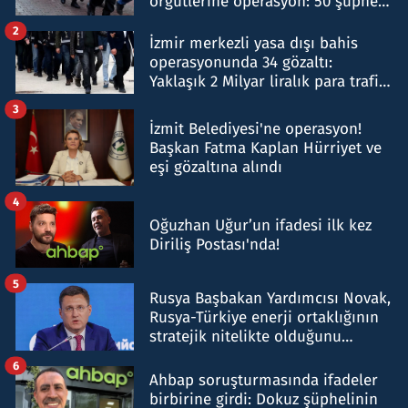
örgütlerine operasyon: 50 şüpheli
hakkında gözaltı kararı
2
İzmir merkezli yasa dışı bahis
operasyonunda 34 gözaltı:
Yaklaşık 2 Milyar liralık para trafiği
tespit edildi
3
İzmit Belediyesi'ne operasyon!
Başkan Fatma Kaplan Hürriyet ve
eşi gözaltına alındı
4
Oğuzhan Uğur’un ifadesi ilk kez
Diriliş Postası'nda!
5
Rusya Başbakan Yardımcısı Novak,
Rusya-Türkiye enerji ortaklığının
stratejik nitelikte olduğunu
belirtti
6
Ahbap soruşturmasında ifadeler
birbirine girdi: Dokuz şüphelinin