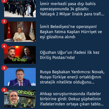
2
İzmir merkezli yasa dışı bahis
operasyonunda 34 gözaltı:
Yaklaşık 2 Milyar liralık para trafiği
tespit edildi
3
İzmit Belediyesi'ne operasyon!
Başkan Fatma Kaplan Hürriyet ve
eşi gözaltına alındı
4
Oğuzhan Uğur’un ifadesi ilk kez
Diriliş Postası'nda!
5
Rusya Başbakan Yardımcısı Novak,
Rusya-Türkiye enerji ortaklığının
stratejik nitelikte olduğunu
belirtti
6
Ahbap soruşturmasında ifadeler
birbirine girdi: Dokuz şüphelinin
ifadelerinden ortaya çıkan tablo