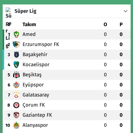
Süper Lig
#
Takım
O
P
Amed
0
0
1
Erzurumspor FK
0
0
2
Başakşehir
0
0
3
Kocaelispor
0
0
4
Beşiktaş
0
0
5
Eyüpspor
0
0
6
Galatasaray
0
0
7
Çorum FK
0
0
8
Gaziantep FK
0
0
9
Alanyaspor
0
0
10