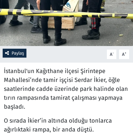
Resmi İlanlar
Rüya Tabirleri
Sağlık
Paylaş
-
+
A
A
Savunma Sanayi
İstanbul'un Kağıthane ilçesi Şirintepe
Seçim 2023
Mahallesi’nde tamir işçisi Serdar İkier, öğle
saatlerinde cadde üzerinde park halinde olan
Spor
tırın rampasında tamirat çalışması yapmaya
Teknoloji ve Bilim
başladı.
Televizyon
O sırada İkier’in altında olduğu tonlarca
ağırlıktaki rampa, bir anda düştü.