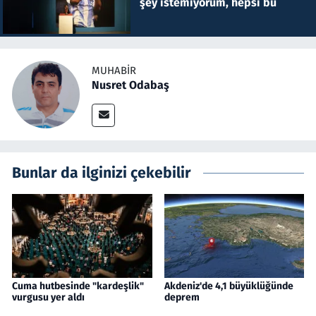
şey istemiyorum, hepsi bu
MUHABIR
Nusret Odabaş
Bunlar da ilginizi çekebilir
Cuma hutbesinde "kardeşlik"
Akdeniz'de 4,1 büyüklüğünde
vurgusu yer aldı
deprem