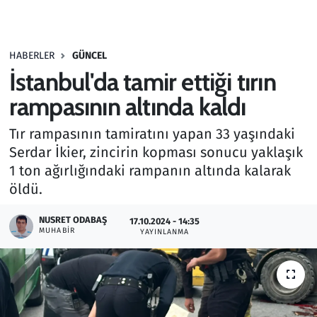
Gündem
HABERLER
GÜNCEL
Haber
İstanbul'da tamir ettiği tırın
Kültür Sanat
rampasının altında kaldı
Tır rampasının tamiratını yapan 33 yaşındaki
Kurumsal Haberler
Serdar İkier, zincirin kopması sonucu yaklaşık
1 ton ağırlığındaki rampanın altında kalarak
Lezzet Durağı
öldü.
Memur ve Kamu
NUSRET ODABAŞ
17.10.2024 - 14:35
MUHABIR
YAYINLANMA
Otomobil
Oyun
Ramazan