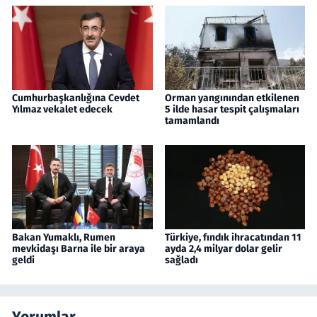
Cumhurbaşkanlığına Cevdet
Orman yangınından etkilenen
Yılmaz vekalet edecek
5 ilde hasar tespit çalışmaları
tamamlandı
Bakan Yumaklı, Rumen
Türkiye, fındık ihracatından 11
mevkidaşı Barna ile bir araya
ayda 2,4 milyar dolar gelir
geldi
sağladı
Yorumlar