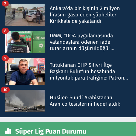
şok etti
7
Ankara'da bir kişinin 2 milyon
lirasını gasp eden şüpheliler
Kırıkkale'de yakalandı
8
DMM, "DOA uygulamasında
vatandaşlara ödenen iade
tutarlarının düşürüldüğü"
iddiasını yalanladı
9
Tutuklanan CHP Silivri İlçe
Başkanı Bulut'un hesabında
milyonluk para trafiğine: Patron
talimat verdi, ben gönderdim
10
Husiler: Suudi Arabistan'ın
Aramco tesislerini hedef aldık
Süper Lig Puan Durumu