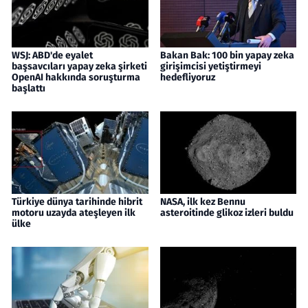
WSJ: ABD'de eyalet
Bakan Bak: 100 bin yapay zeka
başsavcıları yapay zeka şirketi
girişimcisi yetiştirmeyi
OpenAI hakkında soruşturma
hedefliyoruz
başlattı
Türkiye dünya tarihinde hibrit
NASA, ilk kez Bennu
motoru uzayda ateşleyen ilk
asteroitinde glikoz izleri buldu
ülke