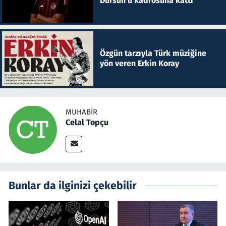
Dursun'u kadrosuna kattı
Özgün tarzıyla Türk müziğine
yön veren Erkin Koray
MUHABIR
Celal Topçu
Bunlar da ilginizi çekebilir