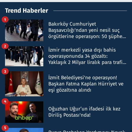
Trend Haberler
1
Bakırköy Cumhuriyet
Başsavcılığı'ndan yeni nesil suç
örgütlerine operasyon: 50 şüpheli
hakkında gözaltı kararı
2
İzmir merkezli yasa dışı bahis
operasyonunda 34 gözaltı:
Yaklaşık 2 Milyar liralık para trafiği
tespit edildi
3
İzmit Belediyesi'ne operasyon!
Başkan Fatma Kaplan Hürriyet ve
eşi gözaltına alındı
4
Oğuzhan Uğur’un ifadesi ilk kez
Diriliş Postası'nda!
5