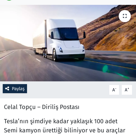
Resmi İlanlar
Rüya Tabirleri
Sağlık
Savunma Sanayi
Seçim 2023
Paylaş
-
+
A
A
Spor
Celal Topçu – Diriliş Postası
Teknoloji ve Bilim
Tesla’nın şimdiye kadar yaklaşık 100 adet
Televizyon
Semi kamyon ürettiği biliniyor ve bu araçlar