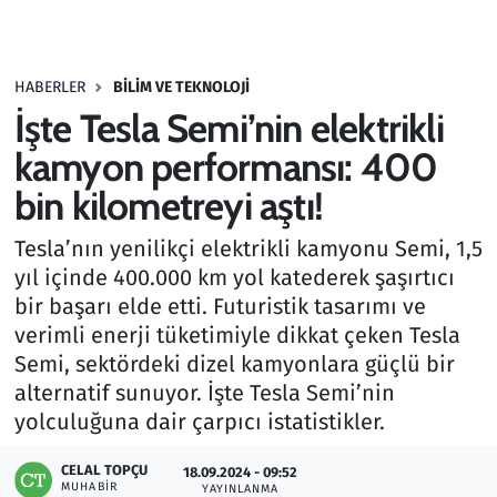
Gündem
HABERLER
BILIM VE TEKNOLOJI
Haber
İşte Tesla Semi’nin elektrikli
Kültür Sanat
kamyon performansı: 400
bin kilometreyi aştı!
Kurumsal Haberler
Tesla’nın yenilikçi elektrikli kamyonu Semi, 1,5
Lezzet Durağı
yıl içinde 400.000 km yol katederek şaşırtıcı
bir başarı elde etti. Futuristik tasarımı ve
Memur ve Kamu
verimli enerji tüketimiyle dikkat çeken Tesla
Semi, sektördeki dizel kamyonlara güçlü bir
Otomobil
alternatif sunuyor. İşte Tesla Semi’nin
yolculuğuna dair çarpıcı istatistikler.
Oyun
CELAL TOPÇU
18.09.2024 - 09:52
MUHABIR
Ramazan
YAYINLANMA