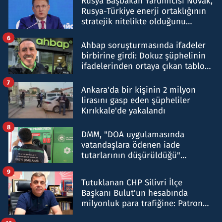
Rusya Başbakan Yardımcısı Novak,
Rusya-Türkiye enerji ortaklığının
stratejik nitelikte olduğunu
belirtti
6
Ahbap soruşturmasında ifadeler
birbirine girdi: Dokuz şüphelinin
ifadelerinden ortaya çıkan tablo
şok etti
7
Ankara'da bir kişinin 2 milyon
lirasını gasp eden şüpheliler
Kırıkkale'de yakalandı
8
DMM, "DOA uygulamasında
vatandaşlara ödenen iade
tutarlarının düşürüldüğü"
iddiasını yalanladı
9
Tutuklanan CHP Silivri İlçe
Başkanı Bulut'un hesabında
milyonluk para trafiğine: Patron
talimat verdi, ben gönderdim