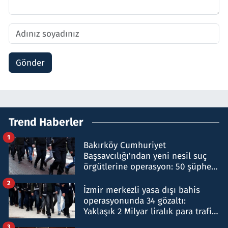
Gönder
Trend Haberler
1
Bakırköy Cumhuriyet
Başsavcılığı'ndan yeni nesil suç
örgütlerine operasyon: 50 şüpheli
hakkında gözaltı kararı
2
İzmir merkezli yasa dışı bahis
operasyonunda 34 gözaltı:
Yaklaşık 2 Milyar liralık para trafiği
tespit edildi
3