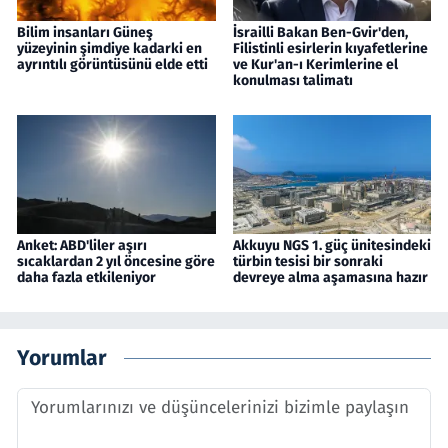
Bilim insanları Güneş
İsrailli Bakan Ben-Gvir'den,
yüzeyinin şimdiye kadarki en
Filistinli esirlerin kıyafetlerine
ayrıntılı görüntüsünü elde etti
ve Kur'an-ı Kerimlerine el
konulması talimatı
Anket: ABD'liler aşırı
Akkuyu NGS 1. güç ünitesindeki
sıcaklardan 2 yıl öncesine göre
türbin tesisi bir sonraki
daha fazla etkileniyor
devreye alma aşamasına hazır
Yorumlar