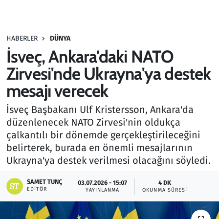
Gündem
HABERLER
DÜNYA
Haber
İsveç, Ankara'daki NATO
Kültür Sanat
Zirvesi'nde Ukrayna'ya destek
mesajı verecek
Kurumsal Haberler
İsveç Başbakanı Ulf Kristersson, Ankara'da
Lezzet Durağı
düzenlenecek NATO Zirvesi'nin oldukça
çalkantılı bir dönemde gerçekleştirileceğini
Memur ve Kamu
belirterek, burada en önemli mesajlarının
Ukrayna'ya destek verilmesi olacağını söyledi.
Otomobil
SAMET TUNÇ
03.07.2026 - 15:07
4 DK
EDITÖR
Oyun
YAYINLANMA
OKUNMA SÜRESI
Ramazan