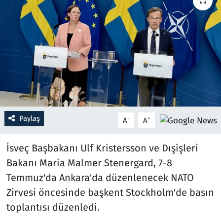
Resmi İlanlar
Rüya Tabirleri
Sağlık
Savunma Sanayi
Paylaş
-
+
A
A
Seçim 2023
İsveç Başbakanı Ulf Kristersson ve Dışişleri
Spor
Bakanı Maria Malmer Stenergard, 7-8
Teknoloji ve Bilim
Temmuz'da Ankara'da düzenlenecek NATO
Zirvesi öncesinde başkent Stockholm'de basın
Televizyon
toplantısı düzenledi.