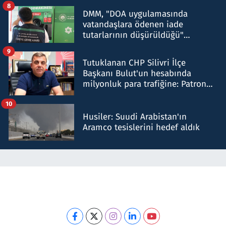
8
DMM, "DOA uygulamasında
vatandaşlara ödenen iade
tutarlarının düşürüldüğü"
iddiasını yalanladı
9
Tutuklanan CHP Silivri İlçe
Başkanı Bulut'un hesabında
milyonluk para trafiğine: Patron
talimat verdi, ben gönderdim
10
Husiler: Suudi Arabistan'ın
Aramco tesislerini hedef aldık