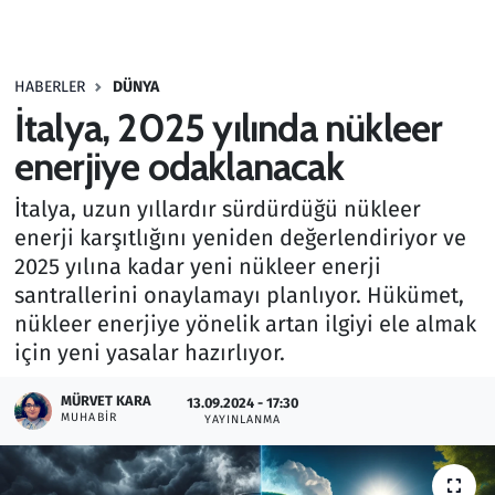
Gündem
HABERLER
DÜNYA
Haber
İtalya, 2025 yılında nükleer
Kültür Sanat
enerjiye odaklanacak
İtalya, uzun yıllardır sürdürdüğü nükleer
Kurumsal Haberler
enerji karşıtlığını yeniden değerlendiriyor ve
2025 yılına kadar yeni nükleer enerji
Lezzet Durağı
santrallerini onaylamayı planlıyor. Hükümet,
Memur ve Kamu
nükleer enerjiye yönelik artan ilgiyi ele almak
için yeni yasalar hazırlıyor.
Otomobil
MÜRVET KARA
13.09.2024 - 17:30
MUHABIR
YAYINLANMA
Oyun
Ramazan