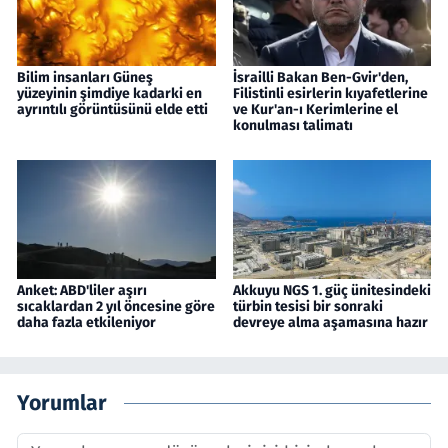
Bilim insanları Güneş
İsrailli Bakan Ben-Gvir'den,
yüzeyinin şimdiye kadarki en
Filistinli esirlerin kıyafetlerine
ayrıntılı görüntüsünü elde etti
ve Kur'an-ı Kerimlerine el
konulması talimatı
Anket: ABD'liler aşırı
Akkuyu NGS 1. güç ünitesindeki
sıcaklardan 2 yıl öncesine göre
türbin tesisi bir sonraki
daha fazla etkileniyor
devreye alma aşamasına hazır
Yorumlar