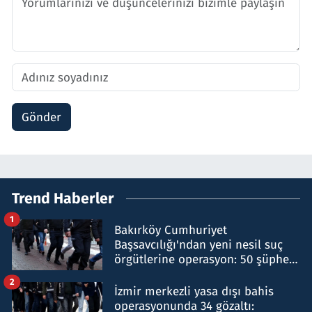
Gönder
Trend Haberler
1
Bakırköy Cumhuriyet
Başsavcılığı'ndan yeni nesil suç
örgütlerine operasyon: 50 şüpheli
hakkında gözaltı kararı
2
İzmir merkezli yasa dışı bahis
operasyonunda 34 gözaltı: