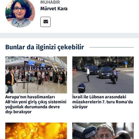
MUHABIR
Mürvet Kara
Bunlar da ilginizi çekebilir
Avrupa'nın havalimanları
İsrail ile Lübnan arasındaki
AB'nin yeni giriş çıkış sistemini
müzakerelerin 7. turu Roma'da
yoğunluk durumunda devre
sürüyor
dışı bırakıyor