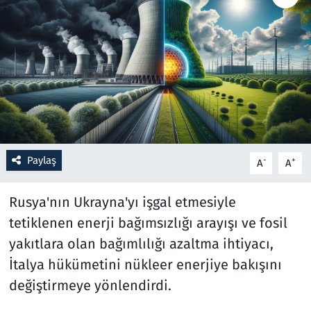
Resmi İlanlar
Rüya Tabirleri
Sağlık
Savunma Sanayi
Paylaş
-
+
A
A
Seçim 2023
Rusya'nın Ukrayna'yı işgal etmesiyle
Spor
tetiklenen enerji bağımsızlığı arayışı ve fosil
yakıtlara olan bağımlılığı azaltma ihtiyacı,
Teknoloji ve Bilim
İtalya hükümetini nükleer enerjiye bakışını
Televizyon
değiştirmeye yönlendirdi.