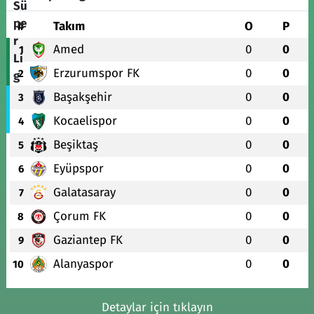
#
Takım
O
P
Amed
0
0
1
Erzurumspor FK
0
0
2
Başakşehir
0
0
3
Kocaelispor
0
0
4
Beşiktaş
0
0
5
Eyüpspor
0
0
6
Galatasaray
0
0
7
Çorum FK
0
0
8
Gaziantep FK
0
0
9
Alanyaspor
0
0
10
Detaylar için tıklayın