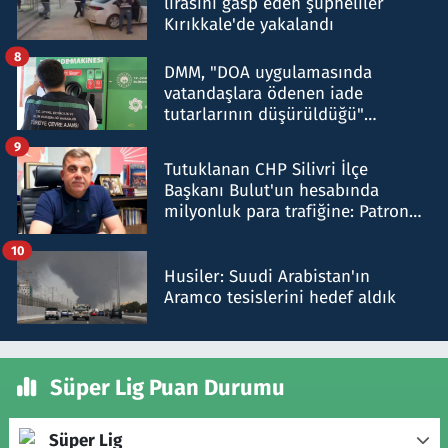
lirasını gasp eden şüpheliler
Kırıkkale'de yakalandı
8
DMM, "DOA uygulamasında
vatandaşlara ödenen iade
tutarlarının düşürüldüğü"
iddiasını yalanladı
9
Tutuklanan CHP Silivri İlçe
Başkanı Bulut'un hesabında
milyonluk para trafiğine: Patron
talimat verdi, ben gönderdim
10
Husiler: Suudi Arabistan'ın
Aramco tesislerini hedef aldık
Süper Lig Puan Durumu
Süper Lig