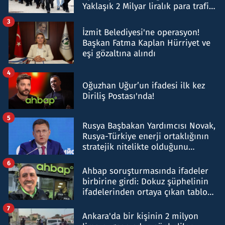
Yaklaşık 2 Milyar liralık para trafiği
tespit edildi
3
İzmit Belediyesi'ne operasyon!
Başkan Fatma Kaplan Hürriyet ve
eşi gözaltına alındı
4
Oğuzhan Uğur’un ifadesi ilk kez
Diriliş Postası'nda!
5
Rusya Başbakan Yardımcısı Novak,
Rusya-Türkiye enerji ortaklığının
stratejik nitelikte olduğunu
belirtti
6
Ahbap soruşturmasında ifadeler
birbirine girdi: Dokuz şüphelinin
ifadelerinden ortaya çıkan tablo
şok etti
7
Ankara'da bir kişinin 2 milyon