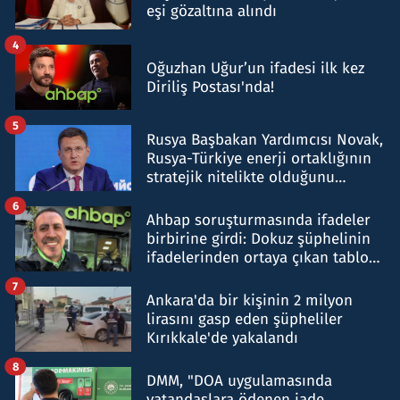
eşi gözaltına alındı
4
Oğuzhan Uğur’un ifadesi ilk kez
Diriliş Postası'nda!
5
Rusya Başbakan Yardımcısı Novak,
Rusya-Türkiye enerji ortaklığının
stratejik nitelikte olduğunu
belirtti
6
Ahbap soruşturmasında ifadeler
birbirine girdi: Dokuz şüphelinin
ifadelerinden ortaya çıkan tablo
şok etti
7
Ankara'da bir kişinin 2 milyon
lirasını gasp eden şüpheliler
Kırıkkale'de yakalandı
8
DMM, "DOA uygulamasında
vatandaşlara ödenen iade