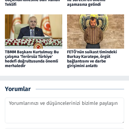
Teklifi
aşamasına gelindi
TBMM Başkanı Kurtulmuş: Bu
FETÖ'nün suikast timindeki
çalışma 'Terörsüz Türkiye'
Burkay Karatepe, örgüt
hedefi doğrultusunda önemli
bağlantısını ve darbe
merhaledir
girişimini anlattı
Yorumlar