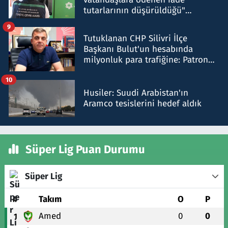
tutarlarının düşürüldüğü"
iddiasını yalanladı
9
Tutuklanan CHP Silivri İlçe
Başkanı Bulut'un hesabında
milyonluk para trafiğine: Patron
talimat verdi, ben gönderdim
10
Husiler: Suudi Arabistan'ın
Aramco tesislerini hedef aldık
Süper Lig Puan Durumu
Süper Lig
#
Takım
O
P
Amed
0
0
1