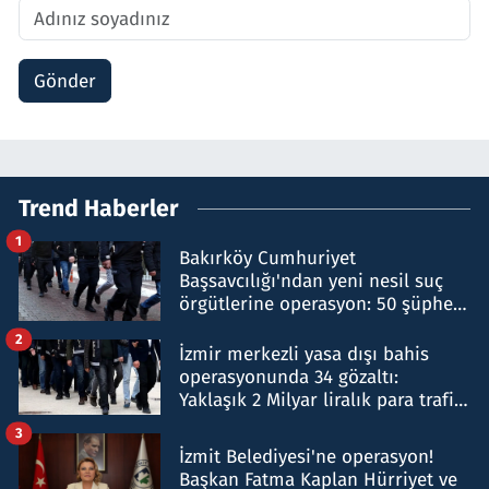
Gönder
Trend Haberler
1
Bakırköy Cumhuriyet
Başsavcılığı'ndan yeni nesil suç
örgütlerine operasyon: 50 şüpheli
hakkında gözaltı kararı
2
İzmir merkezli yasa dışı bahis
operasyonunda 34 gözaltı:
Yaklaşık 2 Milyar liralık para trafiği
tespit edildi
3
İzmit Belediyesi'ne operasyon!
Başkan Fatma Kaplan Hürriyet ve