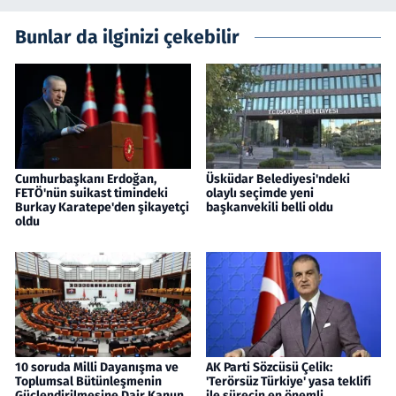
Bunlar da ilginizi çekebilir
Cumhurbaşkanı Erdoğan,
Üsküdar Belediyesi'ndeki
FETÖ'nün suikast timindeki
olaylı seçimde yeni
Burkay Karatepe'den şikayetçi
başkanvekili belli oldu
oldu
10 soruda Milli Dayanışma ve
AK Parti Sözcüsü Çelik:
Toplumsal Bütünleşmenin
'Terörsüz Türkiye' yasa teklifi
Güçlendirilmesine Dair Kanun
ile sürecin en önemli