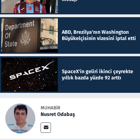
ABD, Brezilya'nın Washington
Büyükelçisinin vizesini iptal etti
SpaceX'in geliri ikinci çeyrekte
yıllık bazda yüzde 92 arttı
MUHABIR
Nusret Odabaş