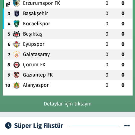
Erzurumspor FK
0
0
2
Başakşehir
0
0
3
Kocaelispor
0
0
4
Beşiktaş
0
0
5
Eyüpspor
0
0
6
Galatasaray
0
0
7
Çorum FK
0
0
8
Gaziantep FK
0
0
9
Alanyaspor
0
0
10
Detaylar için tıklayın
Süper Lig Fikstür