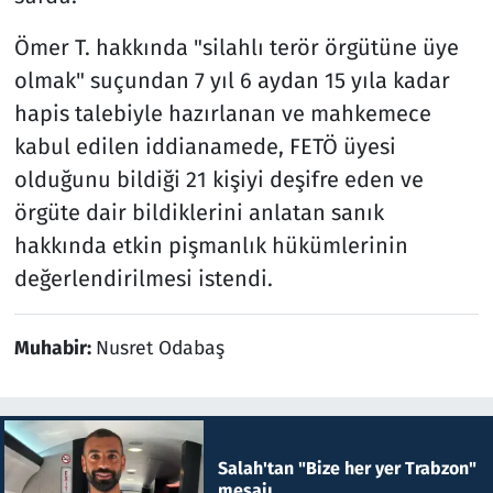
Ömer T. hakkında "silahlı terör örgütüne üye
olmak" suçundan 7 yıl 6 aydan 15 yıla kadar
hapis talebiyle hazırlanan ve mahkemece
kabul edilen iddianamede, FETÖ üyesi
olduğunu bildiği 21 kişiyi deşifre eden ve
örgüte dair bildiklerini anlatan sanık
hakkında etkin pişmanlık hükümlerinin
değerlendirilmesi istendi.
Muhabir:
Nusret Odabaş
Salah'tan "Bize her yer Trabzon"
mesajı