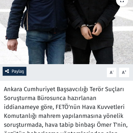
Resmi İlanlar
Rüya Tabirleri
Sağlık
Savunma Sanayi
Paylaş
-
+
A
A
Seçim 2023
Ankara Cumhuriyet Başsavcılığı Terör Suçları
Spor
Soruşturma Bürosunca hazırlanan
Teknoloji ve Bilim
iddianameye göre, FETÖ'nün Hava Kuvvetleri
Komutanlığı mahrem yapılanmasına yönelik
Televizyon
soruşturmada, hava tabip binbaşı Ömer T'nin,