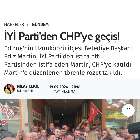
Gündem
HABERLER
GÜNDEM
Haber
İYİ Parti'den CHP'ye geçiş!
Kültür Sanat
Edirne'nin Uzunköprü ilçesi Belediye Başkanı
Ediz Martin, İYİ Parti'den istifa etti.
Kurumsal Haberler
Partisinden istifa eden Martin, CHP'ye katıldı.
Martin'e düzenlenen törenle rozet takıldı.
Lezzet Durağı
NILAY ÇEKIÇ
19.09.2024 - 20:41
Memur ve Kamu
MUHABIR
YAYINLANMA
Otomobil
Oyun
Ramazan