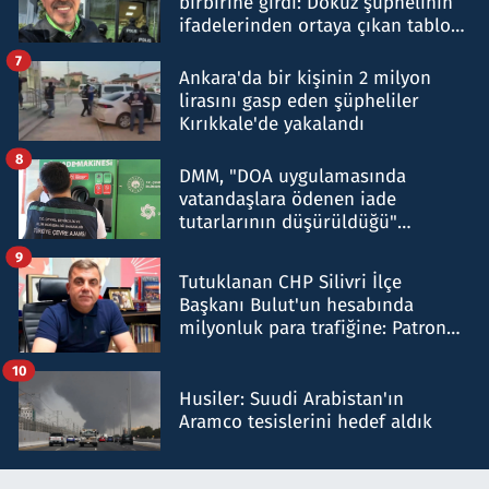
birbirine girdi: Dokuz şüphelinin
ifadelerinden ortaya çıkan tablo
şok etti
7
Ankara'da bir kişinin 2 milyon
lirasını gasp eden şüpheliler
Kırıkkale'de yakalandı
8
DMM, "DOA uygulamasında
vatandaşlara ödenen iade
tutarlarının düşürüldüğü"
iddiasını yalanladı
9
Tutuklanan CHP Silivri İlçe
Başkanı Bulut'un hesabında
milyonluk para trafiğine: Patron
talimat verdi, ben gönderdim
10
Husiler: Suudi Arabistan'ın
Aramco tesislerini hedef aldık