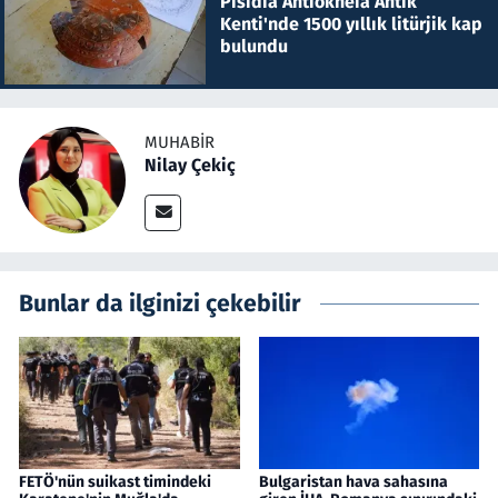
Pisidia Antiokheia Antik
Kenti'nde 1500 yıllık litürjik kap
bulundu
MUHABIR
Nilay Çekiç
Bunlar da ilginizi çekebilir
FETÖ'nün suikast timindeki
Bulgaristan hava sahasına