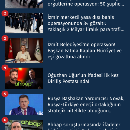
örgütlerine operasyon: 50 şüpheli
hakkında gözaltı kararı
2
İzmir merkezli yasa dışı bahis
operasyonunda 34 gözaltı:
Yaklaşık 2 Milyar liralık para trafiği
tespit edildi
3
İzmit Belediyesi'ne operasyon!
Başkan Fatma Kaplan Hürriyet ve
eşi gözaltına alındı
4
Oğuzhan Uğur’un ifadesi ilk kez
Diriliş Postası'nda!
5
Rusya Başbakan Yardımcısı Novak,
Rusya-Türkiye enerji ortaklığının
stratejik nitelikte olduğunu
belirtti
6
Ahbap soruşturmasında ifadeler