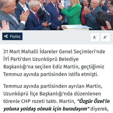
Resmi İlanlar
Rüya Tabirleri
Paylaş
-
+
Sağlık
A
A
Savunma Sanayi
31 Mart Mahalli İdareler Genel Seçimleri'nde
İYİ Parti'den Uzunköprü Belediye
Seçim 2023
Başkanlığı'na seçilen Ediz Martin, geçtiğimiz
Temmuz ayında partisinden istifa etmişti.
Spor
Temmuz ayında partisinden ayrılan Martin,
Teknoloji ve Bilim
Uzunköprü İlçe Başkanlığı'nda düzenlenen
törenle CHP rozeti taktı. Martin,
"Özgür Özel'in
Televizyon
yoluna yoldaş olmak için buradayım"
diyerek,