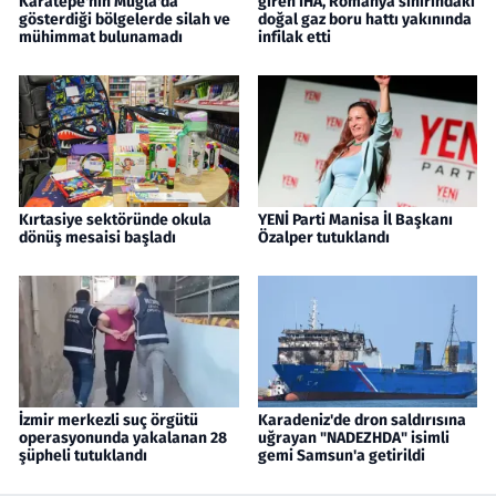
Karatepe'nin Muğla'da
giren İHA, Romanya sınırındaki
gösterdiği bölgelerde silah ve
doğal gaz boru hattı yakınında
mühimmat bulunamadı
infilak etti
Kırtasiye sektöründe okula
YENİ Parti Manisa İl Başkanı
dönüş mesaisi başladı
Özalper tutuklandı
İzmir merkezli suç örgütü
Karadeniz'de dron saldırısına
operasyonunda yakalanan 28
uğrayan "NADEZHDA" isimli
şüpheli tutuklandı
gemi Samsun'a getirildi