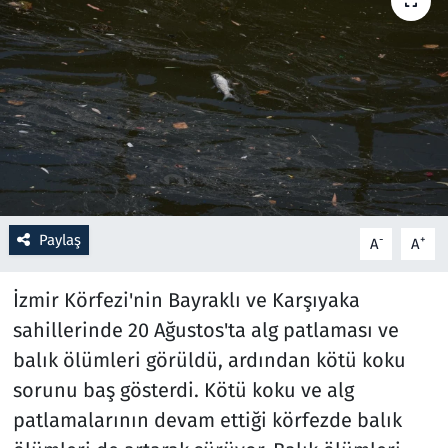
Resmi İlanlar
Rüya Tabirleri
Sağlık
Savunma Sanayi
Paylaş
-
+
A
A
Seçim 2023
İzmir Körfezi'nin Bayraklı ve Karşıyaka
Spor
sahillerinde 20 Ağustos'ta alg patlaması ve
Teknoloji ve Bilim
balık ölümleri görüldü, ardından kötü koku
sorunu baş gösterdi. Kötü koku ve alg
Televizyon
patlamalarının devam ettiği körfezde balık