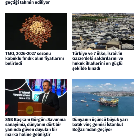
geçtiği tahmin ediliyor
TMO, 2026-2027 sezonu
Türkiye ve 7 ülke, İsrail'in
kabuklu fındık alım fiyatlarını
Gazze'deki saldırılarını ve
belirledi
hukuk ihlallerini en güçlü
şekilde kınadı
SSB Başkanı Görgün: Savunma
Dünyanın üçüncü büyük yarı
sanayimiz, dünyanın dört bir
batık vinç gemisi İstanbul
yanında güven duyulan bir
Boğazı'ndan geçiyor
marka haline gelmiştir