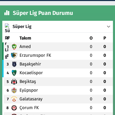
Süper Lig Puan Durumu
Süper Lig
#
Takım
O
P
Amed
0
0
1
Erzurumspor FK
0
0
2
Başakşehir
0
0
3
Kocaelispor
0
0
4
Beşiktaş
0
0
5
Eyüpspor
0
0
6
Galatasaray
0
0
7
Çorum FK
0
0
8