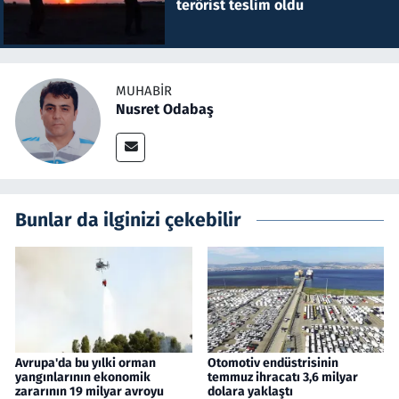
terörist teslim oldu
MUHABIR
Nusret Odabaş
Bunlar da ilginizi çekebilir
Avrupa'da bu yılki orman
Otomotiv endüstrisinin
yangınlarının ekonomik
temmuz ihracatı 3,6 milyar
zararının 19 milyar avroyu
dolara yaklaştı