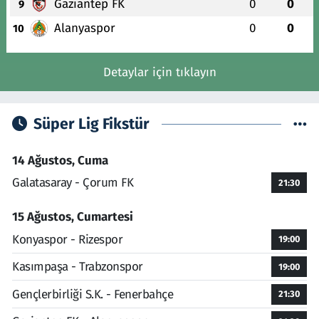
Gaziantep FK
0
0
9
Alanyaspor
0
0
10
Detaylar için tıklayın
Süper Lig Fikstür
14 Ağustos, Cuma
Galatasaray - Çorum FK
21:30
15 Ağustos, Cumartesi
Konyaspor - Rizespor
19:00
Kasımpaşa - Trabzonspor
19:00
Gençlerbirliği S.K. - Fenerbahçe
21:30