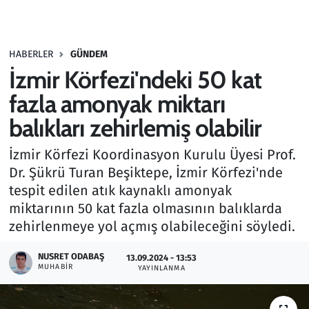
Gündem
HABERLER
GÜNDEM
Haber
İzmir Körfezi'ndeki 50 kat
Kültür Sanat
fazla amonyak miktarı
balıkları zehirlemiş olabilir
Kurumsal Haberler
İzmir Körfezi Koordinasyon Kurulu Üyesi Prof.
Lezzet Durağı
Dr. Şükrü Turan Beşiktepe, İzmir Körfezi'nde
tespit edilen atık kaynaklı amonyak
Memur ve Kamu
miktarının 50 kat fazla olmasının balıklarda
zehirlenmeye yol açmış olabileceğini söyledi.
Otomobil
NUSRET ODABAŞ
13.09.2024 - 13:53
MUHABIR
Oyun
YAYINLANMA
Ramazan