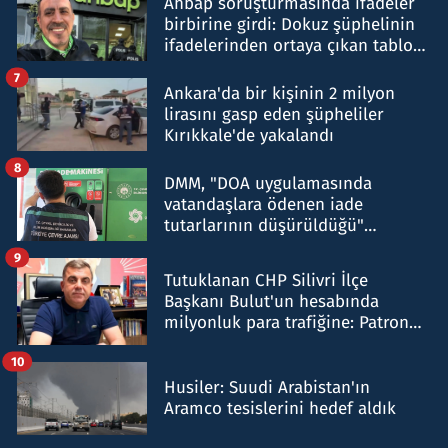
Ahbap soruşturmasında ifadeler
birbirine girdi: Dokuz şüphelinin
ifadelerinden ortaya çıkan tablo
şok etti
7
Ankara'da bir kişinin 2 milyon
lirasını gasp eden şüpheliler
Kırıkkale'de yakalandı
8
DMM, "DOA uygulamasında
vatandaşlara ödenen iade
tutarlarının düşürüldüğü"
iddiasını yalanladı
9
Tutuklanan CHP Silivri İlçe
Başkanı Bulut'un hesabında
milyonluk para trafiğine: Patron
talimat verdi, ben gönderdim
10
Husiler: Suudi Arabistan'ın
Aramco tesislerini hedef aldık