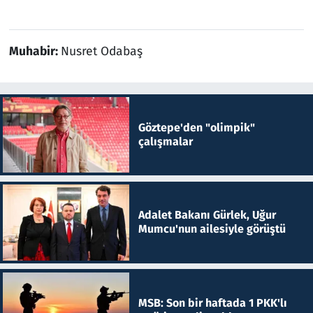
Muhabir:
Nusret Odabaş
Göztepe'den "olimpik"
çalışmalar
Adalet Bakanı Gürlek, Uğur
Mumcu'nun ailesiyle görüştü
MSB: Son bir haftada 1 PKK'lı