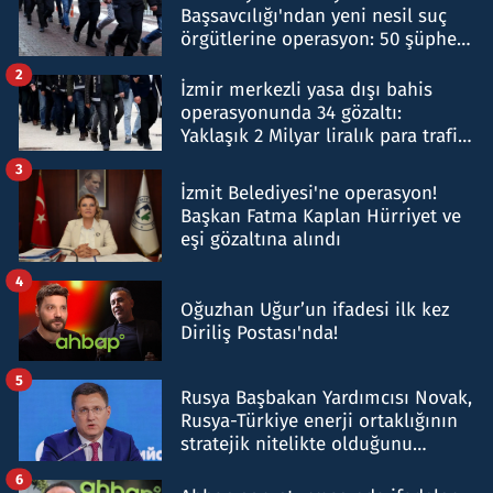
Başsavcılığı'ndan yeni nesil suç
örgütlerine operasyon: 50 şüpheli
hakkında gözaltı kararı
2
İzmir merkezli yasa dışı bahis
operasyonunda 34 gözaltı:
Yaklaşık 2 Milyar liralık para trafiği
tespit edildi
3
İzmit Belediyesi'ne operasyon!
Başkan Fatma Kaplan Hürriyet ve
eşi gözaltına alındı
4
Oğuzhan Uğur’un ifadesi ilk kez
Diriliş Postası'nda!
5
Rusya Başbakan Yardımcısı Novak,
Rusya-Türkiye enerji ortaklığının
stratejik nitelikte olduğunu
belirtti
6